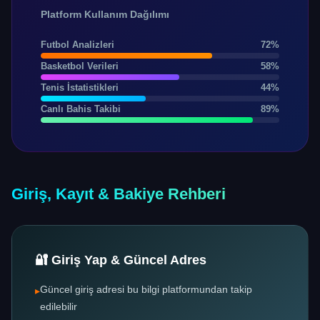
Platform Kullanım Dağılımı
Futbol Analizleri
72%
Basketbol Verileri
58%
Tenis İstatistikleri
44%
Canlı Bahis Takibi
89%
Giriş, Kayıt & Bakiye Rehberi
🔐 Giriş Yap & Güncel Adres
Güncel giriş adresi bu bilgi platformundan takip
edilebilir