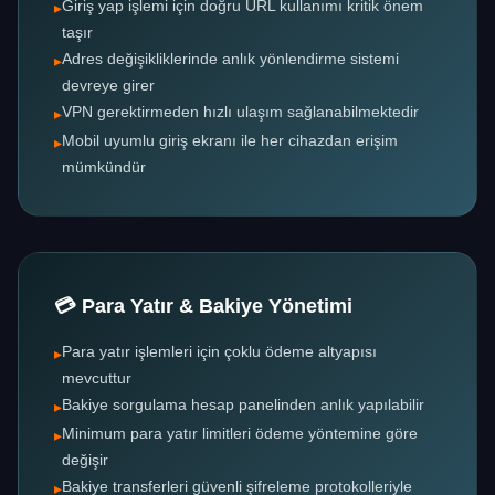
Giriş yap işlemi için doğru URL kullanımı kritik önem
taşır
Adres değişikliklerinde anlık yönlendirme sistemi
devreye girer
VPN gerektirmeden hızlı ulaşım sağlanabilmektedir
Mobil uyumlu giriş ekranı ile her cihazdan erişim
mümkündür
💳 Para Yatır & Bakiye Yönetimi
Para yatır işlemleri için çoklu ödeme altyapısı
mevcuttur
Bakiye sorgulama hesap panelinden anlık yapılabilir
Minimum para yatır limitleri ödeme yöntemine göre
değişir
Bakiye transferleri güvenli şifreleme protokolleriyle