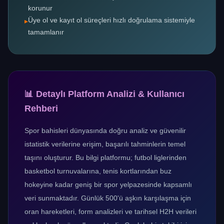
korunur
Üye ol ve kayıt ol süreçleri hızlı doğrulama sistemiyle
tamamlanır
📊 Detaylı Platform Analizi & Kullanıcı
Rehberi
Spor bahisleri dünyasında doğru analiz ve güvenilir
istatistik verilerine erişim, başarılı tahminlerin temel
taşını oluşturur. Bu bilgi platformu; futbol liglerinden
basketbol turnuvalarına, tenis kortlarından buz
hokeyine kadar geniş bir spor yelpazesinde kapsamlı
veri sunmaktadır. Günlük 500'ü aşkın karşılaşma için
oran hareketleri, form analizleri ve tarihsel H2H verileri