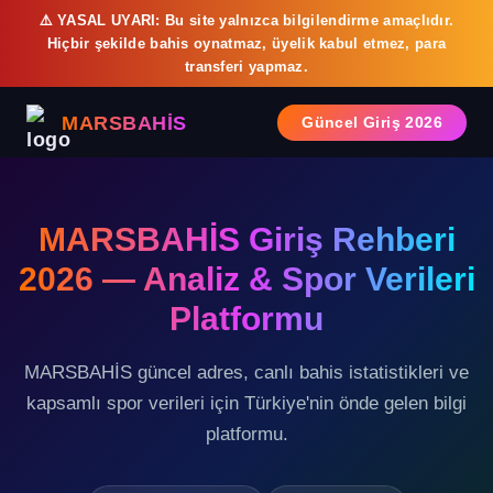
⚠️ YASAL UYARI: Bu site yalnızca bilgilendirme amaçlıdır.
Hiçbir şekilde bahis oynatmaz, üyelik kabul etmez, para
transferi yapmaz.
MARSBAHİS
Güncel Giriş 2026
MARSBAHİS Giriş Rehberi
2026 — Analiz & Spor Verileri
Platformu
MARSBAHİS güncel adres, canlı bahis istatistikleri ve
kapsamlı spor verileri için Türkiye'nin önde gelen bilgi
platformu.