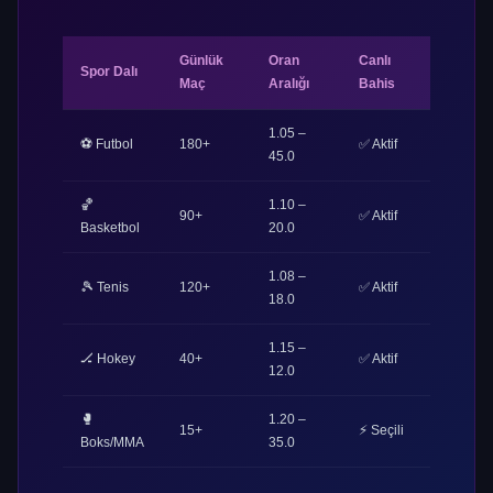
Günlük
Oran
Canlı
Spor Dalı
Maç
Aralığı
Bahis
1.05 –
⚽ Futbol
180+
✅ Aktif
45.0
🏀
1.10 –
90+
✅ Aktif
Basketbol
20.0
1.08 –
🎾 Tenis
120+
✅ Aktif
18.0
1.15 –
🏒 Hokey
40+
✅ Aktif
12.0
🥊
1.20 –
15+
⚡ Seçili
Boks/MMA
35.0