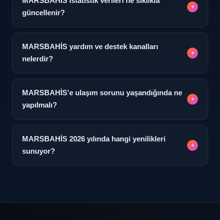
MARSBAHİS istatistik verileri ne sıklıkla
+
açıklanmaktadır.
güncellenir?
İstatistik verileri anlık güncellenmektedir. Doğrulanmış
veri kaynakları kullanılarak yüksek doğruluk oranı
MARSBAHİS yardım ve destek kanalları
+
sağlanmaktadır.
nelerdir?
Yardım bölümünden canlı destek, e-posta ve SSS
kanallarına ulaşım sağlanabilmektedir. 7/24 destek
MARSBAHİS'e ulaşım sorunu yaşandığında ne
+
hizmeti mevcuttur.
yapılmalı?
Ulaşım sorunu yaşandığında öncelikle güncel adres
bölümü kontrol edilmeli, ardından yardım kanallarına
MARSBAHİS 2026 yılında hangi yenilikleri
+
başvurulmalıdır.
sunuyor?
2026 yılında geliştirilmiş analiz araçları, genişletilmiş
spor verileri ve yenilenen canlı bahis arayüzü kullanıcı
deneyimini üst seviyeye taşımaktadır.