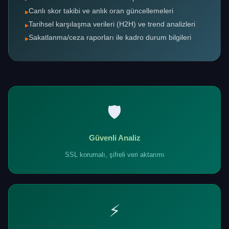
Canlı skor takibi ve anlık oran güncellemeleri
Tarihsel karşılaşma verileri (H2H) ve trend analizleri
Sakatlanma/ceza raporları ile kadro durum bilgileri
🛡️
Güvenli Analiz
SSL korumalı, şifreli veri aktarımı
⚡