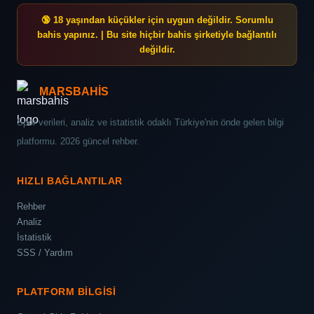
🔞 18 yaşından küçükler için uygun değildir. Sorumlu
bahis yapınız. | Bu site hiçbir bahis şirketiyle bağlantılı
değildir.
MARSBAHİS
Spor verileri, analiz ve istatistik odaklı Türkiye'nin önde gelen bilgi
platformu. 2026 güncel rehber.
HIZLI BAĞLANTILAR
Rehber
Analiz
İstatistik
SSS / Yardım
PLATFORM BILGISI