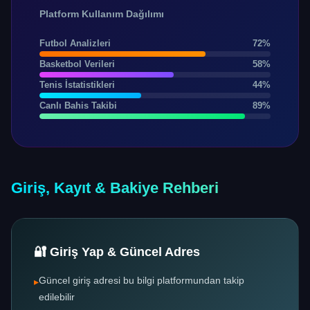
Platform Kullanım Dağılımı
Futbol Analizleri
72%
Basketbol Verileri
58%
Tenis İstatistikleri
44%
Canlı Bahis Takibi
89%
Giriş, Kayıt & Bakiye Rehberi
🔐 Giriş Yap & Güncel Adres
Güncel giriş adresi bu bilgi platformundan takip
edilebilir