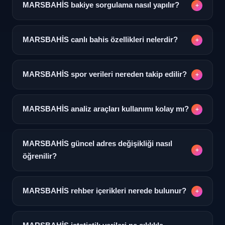
cüzdan dahil çoklu ödeme yöntemi sunulmaktadır.
MARSBAHİS bakiye sorgulama nasıl yapılır?
+
Hesap panelinden bakiye bilgilerinize anlık
ulaşabilirsiniz. Bakiye geçmişi ve işlem detayları da bu
MARSBAHİS canlı bahis özellikleri nelerdir?
+
bölümde görüntülenir.
Canlı bahis bölümünde 40'tan fazla spor dalında anlık
oranlar ve maç içi istatistikler sunulmaktadır. Oran
MARSBAHİS spor verileri nereden takip edilir?
+
güncellemeleri saniyeler içinde yansıtılır.
Spor verileri ve istatistik bölümünden anlık veriler
izlenebilir. Futbol, basketbol ve tenis başta olmak üzere
MARSBAHİS analiz araçları kullanımı kolay mı?
+
tüm dallar kapsanmaktadır.
Analiz araçları sezgisel arayüzüyle kolayca kullanılabilir.
Rehber bölümünde adım adım kullanım kılavuzları
MARSBAHİS güncel adres değişikliği nasıl
+
mevcuttur.
öğrenilir?
Bu bilgi platformunu düzenli takip ederek güncel adres
bilgisine her zaman ulaşabilirsiniz. Bildirim sistemi de
MARSBAHİS rehber içerikleri nerede bulunur?
+
mevcuttur.
Rehber bölümünde tüm kullanım kılavuzları, giriş yap
adımları ve platform özellikleri detaylı şekilde