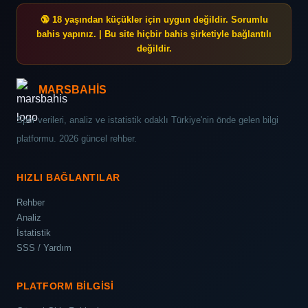
🔞 18 yaşından küçükler için uygun değildir. Sorumlu
bahis yapınız. | Bu site hiçbir bahis şirketiyle bağlantılı
değildir.
MARSBAHİS
Spor verileri, analiz ve istatistik odaklı Türkiye'nin önde gelen bilgi
platformu. 2026 güncel rehber.
HIZLI BAĞLANTILAR
Rehber
Analiz
İstatistik
SSS / Yardım
PLATFORM BILGISI