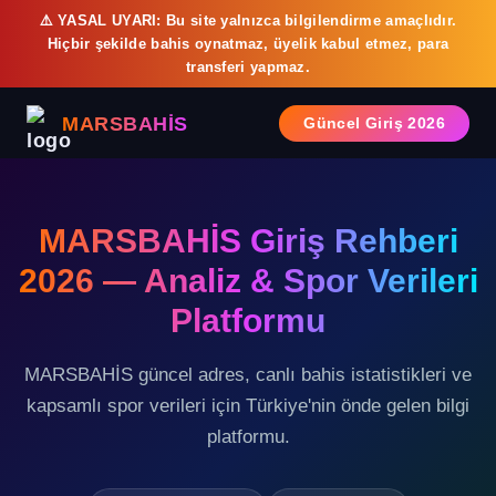
⚠️ YASAL UYARI: Bu site yalnızca bilgilendirme amaçlıdır.
Hiçbir şekilde bahis oynatmaz, üyelik kabul etmez, para
transferi yapmaz.
MARSBAHİS
Güncel Giriş 2026
MARSBAHİS Giriş Rehberi
2026 — Analiz & Spor Verileri
Platformu
MARSBAHİS güncel adres, canlı bahis istatistikleri ve
kapsamlı spor verileri için Türkiye'nin önde gelen bilgi
platformu.