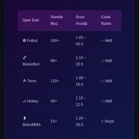
Günlük
Oran
Canlı
Spor Dalı
Maç
Aralığı
Bahis
1.05 –
⚽ Futbol
180+
✅ Aktif
45.0
🏀
1.10 –
90+
✅ Aktif
Basketbol
20.0
1.08 –
🎾 Tenis
120+
✅ Aktif
18.0
1.15 –
🏒 Hokey
40+
✅ Aktif
12.0
🥊
1.20 –
15+
⚡ Seçili
Boks/MMA
35.0