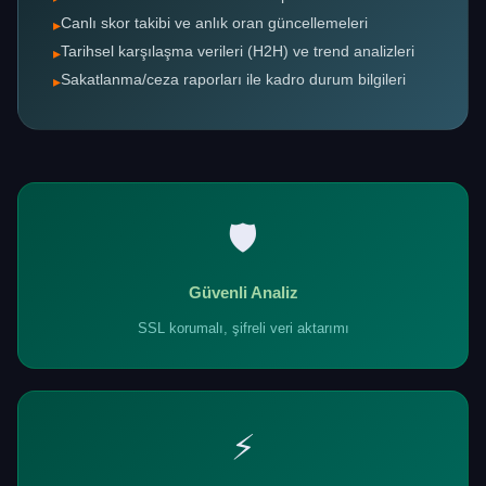
Canlı skor takibi ve anlık oran güncellemeleri
Tarihsel karşılaşma verileri (H2H) ve trend analizleri
Sakatlanma/ceza raporları ile kadro durum bilgileri
🛡️
Güvenli Analiz
SSL korumalı, şifreli veri aktarımı
⚡