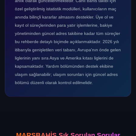
anlık olarak güncellenmektedir. Canlı bahis takibi için
özel geliştirilmiş istatistik modülleri, kullanıcıların maç
anında bilinçli kararlar almasını destekler. Üye ol ve
kayıt ol süreçlerinden para yatır işlemlerine, bakiye
yönetiminden güncel adres takibine kadar tüm süreçler
bu rehberde detaylı biçimde açıklanmaktadır. 2026 yılı
itibarıyla genişletilen veri tabanı, Avrupa'nın önde gelen
liglerinin yanı sıra Asya ve Amerika kıtası liglerini de
kapsamaktadır. Yardım bölümünden destek ekibine
ulaşım sağlanabilir; ulaşım sorunları için güncel adres
bölümü düzenli olarak kontrol edilmelidir.
MARSBAHİS Sık Sorulan Sorular