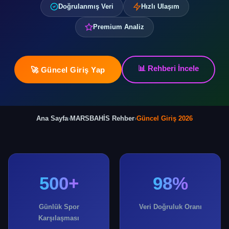
Doğrulanmış Veri
Hızlı Ulaşım
Premium Analiz
📊 Rehberi İncele
🚀 Güncel Giriş Yap
Ana Sayfa
›
MARSBAHİS Rehber
›
Güncel Giriş 2026
500+
98%
Günlük Spor
Veri Doğruluk Oranı
Karşılaşması