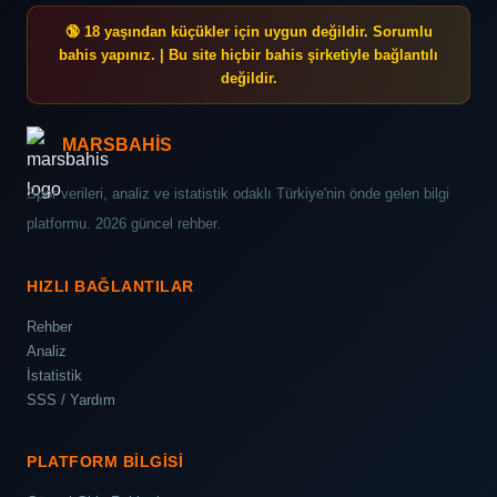
🔞 18 yaşından küçükler için uygun değildir. Sorumlu
bahis yapınız. | Bu site hiçbir bahis şirketiyle bağlantılı
değildir.
MARSBAHİS
Spor verileri, analiz ve istatistik odaklı Türkiye'nin önde gelen bilgi
platformu. 2026 güncel rehber.
HIZLI BAĞLANTILAR
Rehber
Analiz
İstatistik
SSS / Yardım
PLATFORM BILGISI