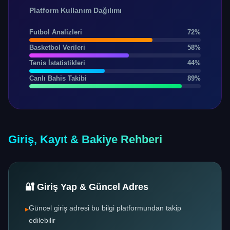
Platform Kullanım Dağılımı
Futbol Analizleri
72%
Basketbol Verileri
58%
Tenis İstatistikleri
44%
Canlı Bahis Takibi
89%
Giriş, Kayıt & Bakiye Rehberi
🔐 Giriş Yap & Güncel Adres
Güncel giriş adresi bu bilgi platformundan takip
edilebilir