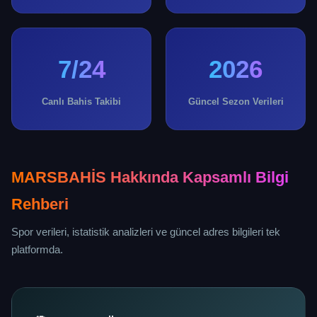
7/24
2026
Canlı Bahis Takibi
Güncel Sezon Verileri
MARSBAHİS Hakkında Kapsamlı Bilgi
Rehberi
Spor verileri, istatistik analizleri ve güncel adres bilgileri tek
platformda.