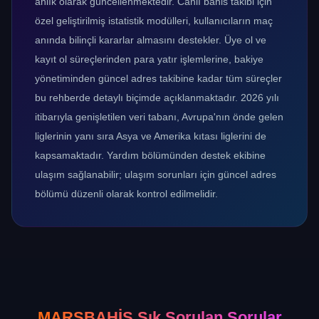
anlık olarak güncellenmektedir. Canlı bahis takibi için
özel geliştirilmiş istatistik modülleri, kullanıcıların maç
anında bilinçli kararlar almasını destekler. Üye ol ve
kayıt ol süreçlerinden para yatır işlemlerine, bakiye
yönetiminden güncel adres takibine kadar tüm süreçler
bu rehberde detaylı biçimde açıklanmaktadır. 2026 yılı
itibarıyla genişletilen veri tabanı, Avrupa'nın önde gelen
liglerinin yanı sıra Asya ve Amerika kıtası liglerini de
kapsamaktadır. Yardım bölümünden destek ekibine
ulaşım sağlanabilir; ulaşım sorunları için güncel adres
bölümü düzenli olarak kontrol edilmelidir.
MARSBAHİS Sık Sorulan Sorular