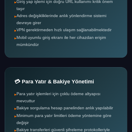
Giriş yap işlemi için doğru URL kullanımı kritik önem
taşır
Adres değişikliklerinde anlık yönlendirme sistemi
devreye girer
VPN gerektirmeden hızlı ulaşım sağlanabilmektedir
Mobil uyumlu giriş ekranı ile her cihazdan erişim
mümkündür
💳 Para Yatır & Bakiye Yönetimi
Para yatır işlemleri için çoklu ödeme altyapısı
mevcuttur
Bakiye sorgulama hesap panelinden anlık yapılabilir
Minimum para yatır limitleri ödeme yöntemine göre
değişir
Bakiye transferleri güvenli şifreleme protokolleriyle