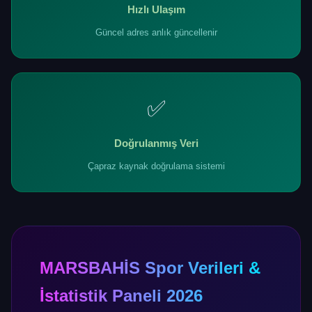
Hızlı Ulaşım
Güncel adres anlık güncellenir
✅
Doğrulanmış Veri
Çapraz kaynak doğrulama sistemi
MARSBAHİS Spor Verileri &
İstatistik Paneli 2026