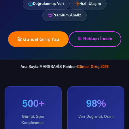
Doğrulanmış Veri
Hızlı Ulaşım
Premium Analiz
📊 Rehberi İncele
🚀 Güncel Giriş Yap
Ana Sayfa
›
MARSBAHİS Rehber
›
Güncel Giriş 2026
500+
98%
Günlük Spor
Veri Doğruluk Oranı
Karşılaşması