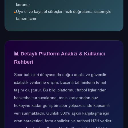
korunur
Üye ol ve kayıt ol süreçleri hızlı doğrulama sistemiyle
tamamlanır
📊 Detaylı Platform Analizi & Kullanıcı
Rehberi
Spor bahisleri dünyasında doğru analiz ve güvenilir
istatistik verilerine erişim, başarılı tahminlerin temel
taşını oluşturur. Bu bilgi platformu; futbol liglerinden
basketbol turnuvalarına, tenis kortlarından buz
hokeyine kadar geniş bir spor yelpazesinde kapsamlı
veri sunmaktadır. Günlük 500'ü aşkın karşılaşma için
oran hareketleri, form analizleri ve tarihsel H2H verileri