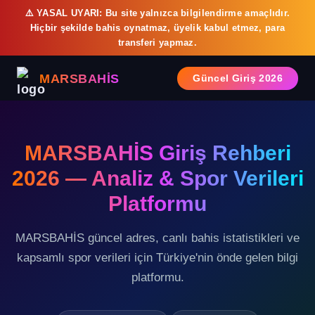
⚠️ YASAL UYARI: Bu site yalnızca bilgilendirme amaçlıdır.
Hiçbir şekilde bahis oynatmaz, üyelik kabul etmez, para
transferi yapmaz.
MARSBAHİS
Güncel Giriş 2026
MARSBAHİS Giriş Rehberi
2026 — Analiz & Spor Verileri
Platformu
MARSBAHİS güncel adres, canlı bahis istatistikleri ve
kapsamlı spor verileri için Türkiye'nin önde gelen bilgi
platformu.