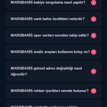
cüzdan dahil çoklu ödeme yöntemi sunulmaktadır.
MARSBAHİS bakiye sorgulama nasıl yapılır?
+
Hesap panelinden bakiye bilgilerinize anlık
ulaşabilirsiniz. Bakiye geçmişi ve işlem detayları da bu
MARSBAHİS canlı bahis özellikleri nelerdir?
+
bölümde görüntülenir.
Canlı bahis bölümünde 40'tan fazla spor dalında anlık
oranlar ve maç içi istatistikler sunulmaktadır. Oran
MARSBAHİS spor verileri nereden takip edilir?
+
güncellemeleri saniyeler içinde yansıtılır.
Spor verileri ve istatistik bölümünden anlık veriler
izlenebilir. Futbol, basketbol ve tenis başta olmak üzere
MARSBAHİS analiz araçları kullanımı kolay mı?
+
tüm dallar kapsanmaktadır.
Analiz araçları sezgisel arayüzüyle kolayca kullanılabilir.
Rehber bölümünde adım adım kullanım kılavuzları
MARSBAHİS güncel adres değişikliği nasıl
+
mevcuttur.
öğrenilir?
Bu bilgi platformunu düzenli takip ederek güncel adres
bilgisine her zaman ulaşabilirsiniz. Bildirim sistemi de
MARSBAHİS rehber içerikleri nerede bulunur?
+
mevcuttur.
Rehber bölümünde tüm kullanım kılavuzları, giriş yap
adımları ve platform özellikleri detaylı şekilde