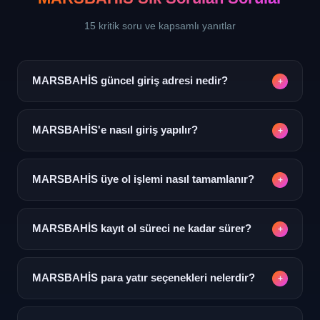
15 kritik soru ve kapsamlı yanıtlar
MARSBAHİS güncel giriş adresi nedir?
+
Güncel adres bilgisine bu bilgi platformu üzerinden anlık
olarak ulaşabilirsiniz. Adres değişikliklerinde yönlendirme
MARSBAHİS'e nasıl giriş yapılır?
+
sistemi otomatik devreye girer.
Güncel adres üzerinden giriş yap butonunu kullanarak
hesabınıza erişebilirsiniz. Doğru URL kullanımı kesintisiz
MARSBAHİS üye ol işlemi nasıl tamamlanır?
+
bağlantı için önemlidir.
Üye ol formunu doldurarak kayıt sürecini
başlatabilirsiniz. Doğrulama adımları tamamlandıktan
MARSBAHİS kayıt ol süreci ne kadar sürer?
+
sonra hesabınız aktif hale gelir.
Kayıt ol işlemi ortalama 2-3 dakika içinde
tamamlanmaktadır. Kimlik doğrulama adımı ek süre
MARSBAHİS para yatır seçenekleri nelerdir?
+
gerektirebilir.
Para yatır işlemleri için banka havalesi, kredi kartı ve e-