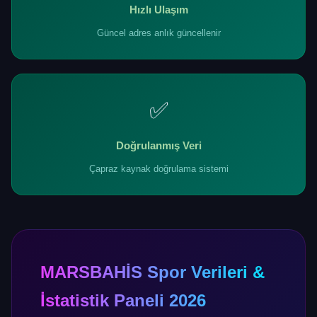
Hızlı Ulaşım
Güncel adres anlık güncellenir
✅
Doğrulanmış Veri
Çapraz kaynak doğrulama sistemi
MARSBAHİS Spor Verileri &
İstatistik Paneli 2026