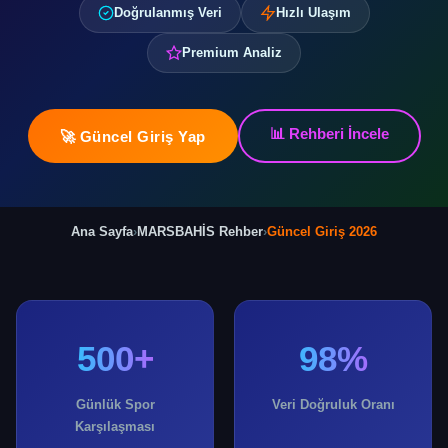
Doğrulanmış Veri
Hızlı Ulaşım
Premium Analiz
📊 Rehberi İncele
🚀 Güncel Giriş Yap
Ana Sayfa
›
MARSBAHİS Rehber
›
Güncel Giriş 2026
500+
98%
Günlük Spor
Veri Doğruluk Oranı
Karşılaşması