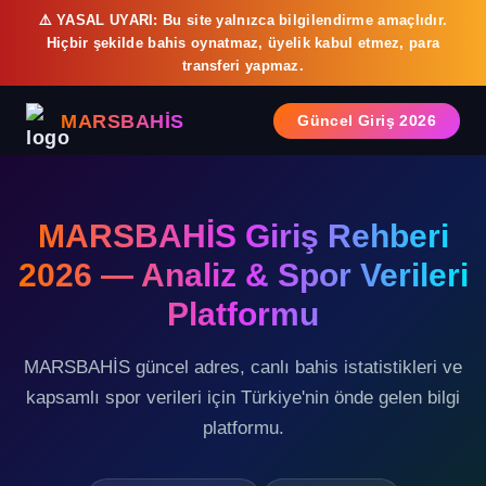
⚠️ YASAL UYARI: Bu site yalnızca bilgilendirme amaçlıdır.
Hiçbir şekilde bahis oynatmaz, üyelik kabul etmez, para
transferi yapmaz.
MARSBAHİS
Güncel Giriş 2026
MARSBAHİS Giriş Rehberi
2026 — Analiz & Spor Verileri
Platformu
MARSBAHİS güncel adres, canlı bahis istatistikleri ve
kapsamlı spor verileri için Türkiye'nin önde gelen bilgi
platformu.