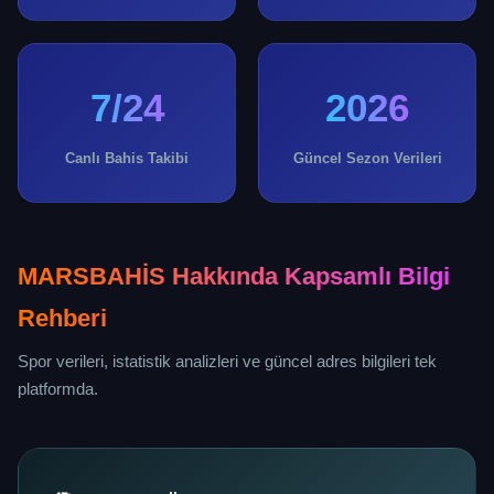
7/24
2026
Canlı Bahis Takibi
Güncel Sezon Verileri
MARSBAHİS Hakkında Kapsamlı Bilgi
Rehberi
Spor verileri, istatistik analizleri ve güncel adres bilgileri tek
platformda.