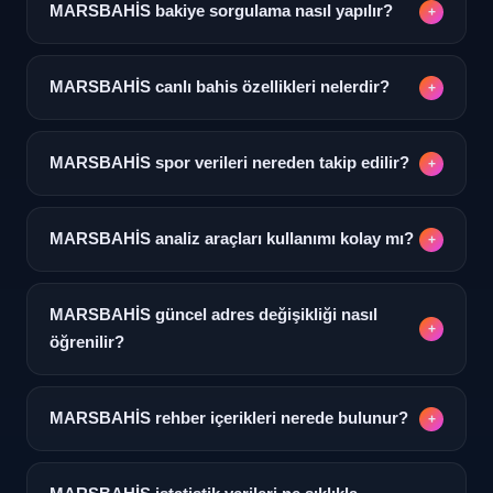
cüzdan dahil çoklu ödeme yöntemi sunulmaktadır.
MARSBAHİS bakiye sorgulama nasıl yapılır?
+
Hesap panelinden bakiye bilgilerinize anlık
ulaşabilirsiniz. Bakiye geçmişi ve işlem detayları da bu
MARSBAHİS canlı bahis özellikleri nelerdir?
+
bölümde görüntülenir.
Canlı bahis bölümünde 40'tan fazla spor dalında anlık
oranlar ve maç içi istatistikler sunulmaktadır. Oran
MARSBAHİS spor verileri nereden takip edilir?
+
güncellemeleri saniyeler içinde yansıtılır.
Spor verileri ve istatistik bölümünden anlık veriler
izlenebilir. Futbol, basketbol ve tenis başta olmak üzere
MARSBAHİS analiz araçları kullanımı kolay mı?
+
tüm dallar kapsanmaktadır.
Analiz araçları sezgisel arayüzüyle kolayca kullanılabilir.
Rehber bölümünde adım adım kullanım kılavuzları
MARSBAHİS güncel adres değişikliği nasıl
+
mevcuttur.
öğrenilir?
Bu bilgi platformunu düzenli takip ederek güncel adres
bilgisine her zaman ulaşabilirsiniz. Bildirim sistemi de
MARSBAHİS rehber içerikleri nerede bulunur?
+
mevcuttur.
Rehber bölümünde tüm kullanım kılavuzları, giriş yap
adımları ve platform özellikleri detaylı şekilde