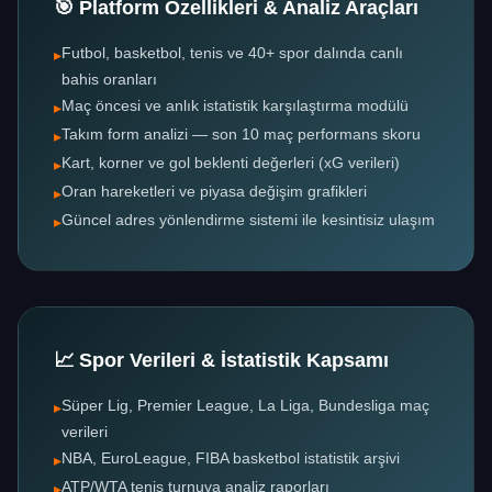
🎯 Platform Özellikleri & Analiz Araçları
Futbol, basketbol, tenis ve 40+ spor dalında canlı
bahis oranları
Maç öncesi ve anlık istatistik karşılaştırma modülü
Takım form analizi — son 10 maç performans skoru
Kart, korner ve gol beklenti değerleri (xG verileri)
Oran hareketleri ve piyasa değişim grafikleri
Güncel adres yönlendirme sistemi ile kesintisiz ulaşım
📈 Spor Verileri & İstatistik Kapsamı
Süper Lig, Premier League, La Liga, Bundesliga maç
verileri
NBA, EuroLeague, FIBA basketbol istatistik arşivi
ATP/WTA tenis turnuva analiz raporları