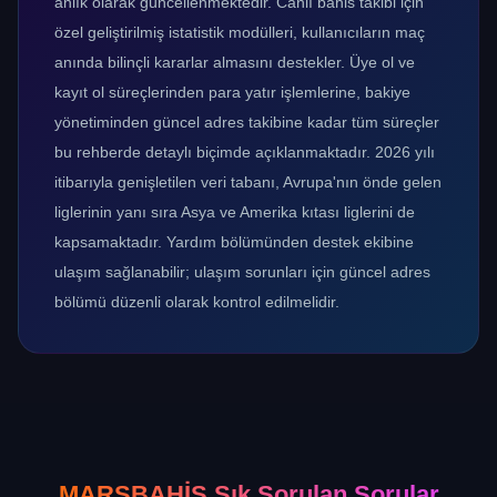
anlık olarak güncellenmektedir. Canlı bahis takibi için
özel geliştirilmiş istatistik modülleri, kullanıcıların maç
anında bilinçli kararlar almasını destekler. Üye ol ve
kayıt ol süreçlerinden para yatır işlemlerine, bakiye
yönetiminden güncel adres takibine kadar tüm süreçler
bu rehberde detaylı biçimde açıklanmaktadır. 2026 yılı
itibarıyla genişletilen veri tabanı, Avrupa'nın önde gelen
liglerinin yanı sıra Asya ve Amerika kıtası liglerini de
kapsamaktadır. Yardım bölümünden destek ekibine
ulaşım sağlanabilir; ulaşım sorunları için güncel adres
bölümü düzenli olarak kontrol edilmelidir.
MARSBAHİS Sık Sorulan Sorular