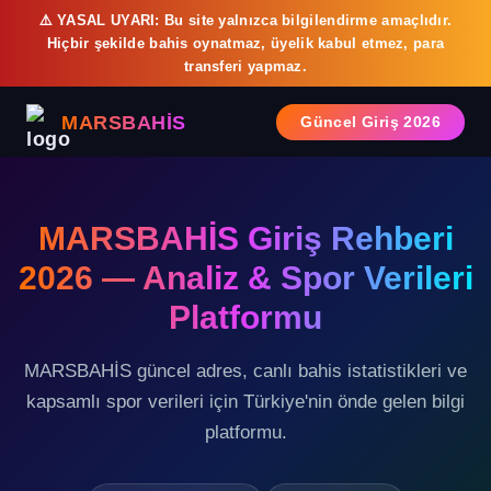
⚠️ YASAL UYARI: Bu site yalnızca bilgilendirme amaçlıdır.
Hiçbir şekilde bahis oynatmaz, üyelik kabul etmez, para
transferi yapmaz.
MARSBAHİS
Güncel Giriş 2026
MARSBAHİS Giriş Rehberi
2026 — Analiz & Spor Verileri
Platformu
MARSBAHİS güncel adres, canlı bahis istatistikleri ve
kapsamlı spor verileri için Türkiye'nin önde gelen bilgi
platformu.