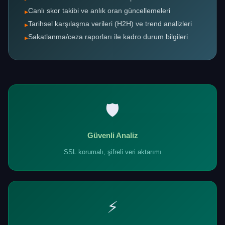
Canlı skor takibi ve anlık oran güncellemeleri
Tarihsel karşılaşma verileri (H2H) ve trend analizleri
Sakatlanma/ceza raporları ile kadro durum bilgileri
🛡️
Güvenli Analiz
SSL korumalı, şifreli veri aktarımı
⚡