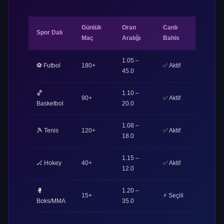
Günlük
Oran
Canlı
Spor Dalı
Maç
Aralığı
Bahis
1.05 –
⚽ Futbol
180+
✅ Aktif
45.0
🏀
1.10 –
90+
✅ Aktif
Basketbol
20.0
1.08 –
🎾 Tenis
120+
✅ Aktif
18.0
1.15 –
🏒 Hokey
40+
✅ Aktif
12.0
🥊
1.20 –
15+
⚡ Seçili
Boks/MMA
35.0