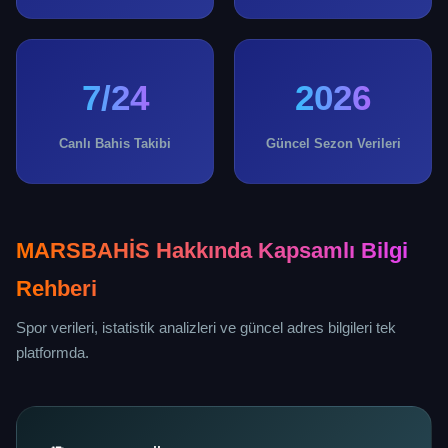
7/24
2026
Canlı Bahis Takibi
Güncel Sezon Verileri
MARSBAHİS Hakkında Kapsamlı Bilgi
Rehberi
Spor verileri, istatistik analizleri ve güncel adres bilgileri tek
platformda.