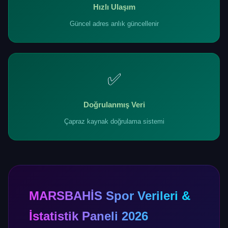
Hızlı Ulaşım
Güncel adres anlık güncellenir
✅
Doğrulanmış Veri
Çapraz kaynak doğrulama sistemi
MARSBAHİS Spor Verileri &
İstatistik Paneli 2026