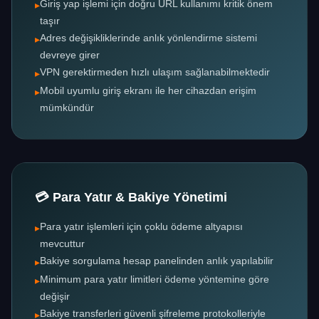
Giriş yap işlemi için doğru URL kullanımı kritik önem
taşır
Adres değişikliklerinde anlık yönlendirme sistemi
devreye girer
VPN gerektirmeden hızlı ulaşım sağlanabilmektedir
Mobil uyumlu giriş ekranı ile her cihazdan erişim
mümkündür
💳 Para Yatır & Bakiye Yönetimi
Para yatır işlemleri için çoklu ödeme altyapısı
mevcuttur
Bakiye sorgulama hesap panelinden anlık yapılabilir
Minimum para yatır limitleri ödeme yöntemine göre
değişir
Bakiye transferleri güvenli şifreleme protokolleriyle