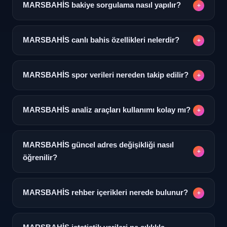
cüzdan dahil çoklu ödeme yöntemi sunulmaktadır.
MARSBAHİS bakiye sorgulama nasıl yapılır?
+
Hesap panelinden bakiye bilgilerinize anlık
ulaşabilirsiniz. Bakiye geçmişi ve işlem detayları da bu
MARSBAHİS canlı bahis özellikleri nelerdir?
+
bölümde görüntülenir.
Canlı bahis bölümünde 40'tan fazla spor dalında anlık
oranlar ve maç içi istatistikler sunulmaktadır. Oran
MARSBAHİS spor verileri nereden takip edilir?
+
güncellemeleri saniyeler içinde yansıtılır.
Spor verileri ve istatistik bölümünden anlık veriler
izlenebilir. Futbol, basketbol ve tenis başta olmak üzere
MARSBAHİS analiz araçları kullanımı kolay mı?
+
tüm dallar kapsanmaktadır.
Analiz araçları sezgisel arayüzüyle kolayca kullanılabilir.
Rehber bölümünde adım adım kullanım kılavuzları
MARSBAHİS güncel adres değişikliği nasıl
+
mevcuttur.
öğrenilir?
Bu bilgi platformunu düzenli takip ederek güncel adres
bilgisine her zaman ulaşabilirsiniz. Bildirim sistemi de
MARSBAHİS rehber içerikleri nerede bulunur?
+
mevcuttur.
Rehber bölümünde tüm kullanım kılavuzları, giriş yap
adımları ve platform özellikleri detaylı şekilde