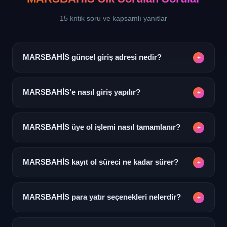
15 kritik soru ve kapsamlı yanıtlar
MARSBAHİS güncel giriş adresi nedir?
+
Güncel adres bilgisine bu bilgi platformu üzerinden anlık
olarak ulaşabilirsiniz. Adres değişikliklerinde yönlendirme
MARSBAHİS'e nasıl giriş yapılır?
+
sistemi otomatik devreye girer.
Güncel adres üzerinden giriş yap butonunu kullanarak
hesabınıza erişebilirsiniz. Doğru URL kullanımı kesintisiz
MARSBAHİS üye ol işlemi nasıl tamamlanır?
+
bağlantı için önemlidir.
Üye ol formunu doldurarak kayıt sürecini
başlatabilirsiniz. Doğrulama adımları tamamlandıktan
MARSBAHİS kayıt ol süreci ne kadar sürer?
+
sonra hesabınız aktif hale gelir.
Kayıt ol işlemi ortalama 2-3 dakika içinde
tamamlanmaktadır. Kimlik doğrulama adımı ek süre
MARSBAHİS para yatır seçenekleri nelerdir?
+
gerektirebilir.
Para yatır işlemleri için banka havalesi, kredi kartı ve e-