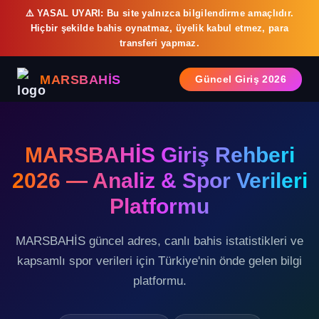
⚠️ YASAL UYARI: Bu site yalnızca bilgilendirme amaçlıdır.
Hiçbir şekilde bahis oynatmaz, üyelik kabul etmez, para
transferi yapmaz.
MARSBAHİS
Güncel Giriş 2026
MARSBAHİS Giriş Rehberi
2026 — Analiz & Spor Verileri
Platformu
MARSBAHİS güncel adres, canlı bahis istatistikleri ve
kapsamlı spor verileri için Türkiye'nin önde gelen bilgi
platformu.