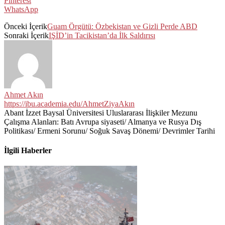
Pinterest
WhatsApp
Önceki İçerik
Guam Örgütü: Özbekistan ve Gizli Perde ABD
Sonraki İçerik
IŞİD’in Tacikistan’da İlk Saldırısı
Ahmet Akın
https://ibu.academia.edu/AhmetZiyaAkın
Abant İzzet Baysal Üniversitesi Uluslararası İlişkiler Mezunu
Çalışma Alanları: Batı Avrupa siyaseti/ Almanya ve Rusya Dış
Politikası/ Ermeni Sorunu/ Soğuk Savaş Dönemi/ Devrimler Tarihi
İlgili Haberler