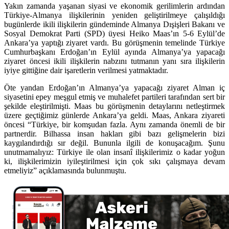
Yakın zamanda yaşanan siyasi ve ekonomik gerilimlerin ardından
Türkiye-Almanya ilişkilerinin yeniden geliştirilmeye çalışıldığı
bugünlerde ikili ilişkilerin gündeminde Almanya Dışişleri Bakanı ve
Sosyal Demokrat Parti (SPD) üyesi Heiko Maas’ın 5-6 Eylül’de
Ankara’ya yaptığı ziyaret vardı. Bu görüşmenin temelinde Türkiye
Cumhurbaşkanı Erdoğan’ın Eylül ayında Almanya’ya yapacağı
ziyaret öncesi ikili ilişkilerin nabzını tutmanın yanı sıra ilişkilerin
iyiye gittiğine dair işaretlerin verilmesi yatmaktadır.
Öte yandan Erdoğan’ın Almanya’ya yapacağı ziyaret Alman iç
siyasetini epey meşgul etmiş ve muhalefet partileri tarafından sert bir
şekilde eleştirilmişti. Maas bu görüşmenin detaylarını netleştirmek
üzere geçtiğimiz günlerde Ankara’ya geldi. Maas, Ankara ziyareti
öncesi “Türkiye, bir komşudan fazla. Aynı zamanda önemli de bir
partnerdir. Bilhassa insan hakları gibi bazı gelişmelerin bizi
kaygılandırdığı sır değil. Bununla ilgili de konuşacağım. Şunu
unutmamalıyız: Türkiye ile olan insanî ilişkilerimiz o kadar yoğun
ki, ilişkilerimizin iyileştirilmesi için çok sıkı çalışmaya devam
etmeliyiz” açıklamasında bulunmuştu.