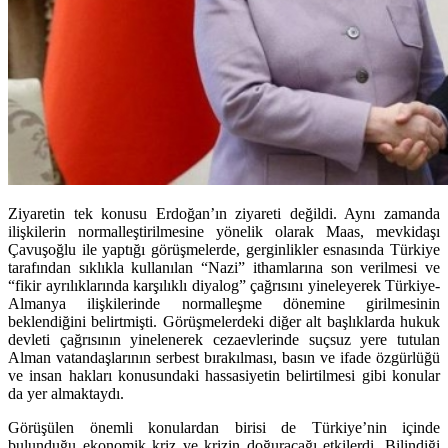
Ziyaretin tek konusu Erdoğan’ın ziyareti değildi. Aynı zamanda
ilişkilerin normalleştirilmesine yönelik olarak Maas, mevkidaşı
Çavuşoğlu ile yaptığı görüşmelerde, gerginlikler esnasında Türkiye
tarafından sıklıkla kullanılan “Nazi” ithamlarına son verilmesi ve
“fikir ayrılıklarında karşılıklı diyalog” çağrısını yineleyerek Türkiye-
Almanya ilişkilerinde normalleşme dönemine girilmesinin
beklendiğini belirtmişti. Görüşmelerdeki diğer alt başlıklarda hukuk
devleti çağrısının yinelenerek cezaevlerinde suçsuz yere tutulan
Alman vatandaşlarının serbest bırakılması, basın ve ifade özgürlüğü
ve insan hakları konusundaki hassasiyetin belirtilmesi gibi konular
da yer almaktaydı.
Görüşülen önemli konulardan birisi de Türkiye’nin içinde
bulunduğu ekonomik kriz ve krizin doğuracağı etkilerdi. Bilindiği