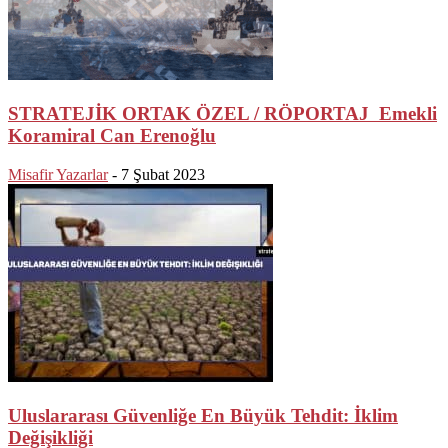
STRATEJİK ORTAK ÖZEL / RÖPORTAJ Emekli
Koramiral Can Erenoğlu
Misafir Yazarlar
-
7 Şubat 2023
Uluslararası Güvenliğe En Büyük Tehdit: İklim
Değişikliği