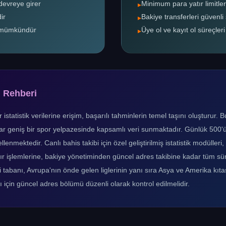
devreye girer
Minimum para yatır limitle
ir
Bakiye transferleri güvenli
im mümkündür
Üye ol ve kayıt ol süreçler
ı Rehberi
statistik verilerine erişim, başarılı tahminlerin temel taşını oluşturur. B
ar geniş bir spor yelpazesinde kapsamlı veri sunmaktadır. Günlük 500'ü
llenmektedir. Canlı bahis takibi için özel geliştirilmiş istatistik modülleri
atır işlemlerine, bakiye yönetiminden güncel adres takibine kadar tüm s
veri tabanı, Avrupa'nın önde gelen liglerinin yanı sıra Asya ve Amerika k
ı için güncel adres bölümü düzenli olarak kontrol edilmelidir.