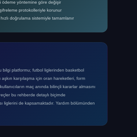
ri ödeme yöntemine göre değişir
 şifreleme protokolleriyle korunur
i hızlı doğrulama sistemiyle tamamlanır
u bilgi platformu; futbol liglerinden basketbol
 aşkın karşılaşma için oran hareketleri, form
, kullanıcıların maç anında bilinçli kararlar almasını
üreçler bu rehberde detaylı biçimde
ıtası liglerini de kapsamaktadır. Yardım bölümünden