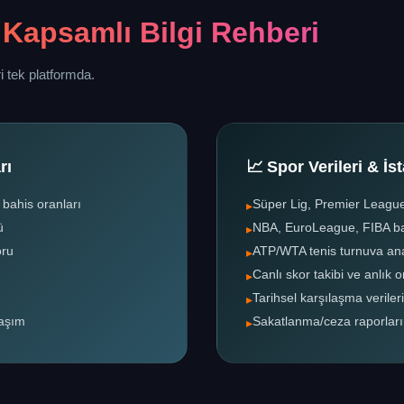
apsamlı Bilgi Rehberi
ri tek platformda.
rı
📈 Spor Verileri & İs
 bahis oranları
Süper Lig, Premier League,
ü
NBA, EuroLeague, FIBA bask
oru
ATP/WTA tenis turnuva anal
Canlı skor takibi ve anlık 
Tarihsel karşılaşma veriler
laşım
Sakatlanma/ceza raporları 