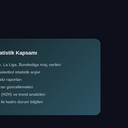
tatistik Kapsamı
 La Liga, Bundesliga maç verileri
etbol istatistik arşivi
iz raporları
oran güncellemeleri
i (H2H) ve trend analizleri
ile kadro durum bilgileri