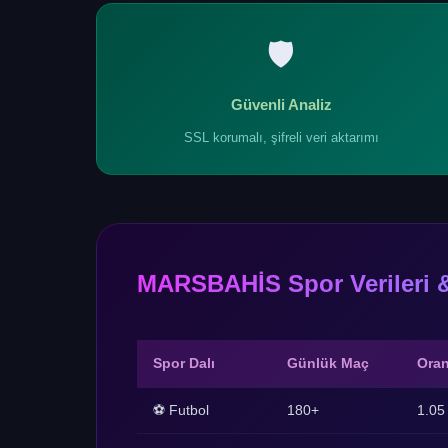
🛡️
Güvenli Analiz
SSL korumalı, şifreli veri aktarımı
MARSBAHİS Spor Verileri & 
Spor Dalı
Günlük Maç
Oran
⚽ Futbol
180+
1.05