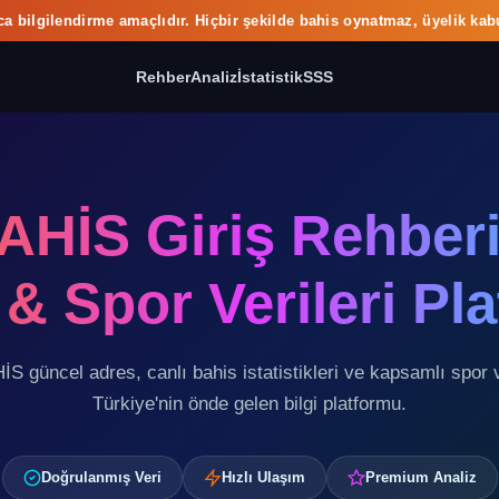
a bilgilendirme amaçlıdır. Hiçbir şekilde bahis oynatmaz, üyelik kab
Rehber
Analiz
İstatistik
SSS
HİS Giriş Rehberi
 & Spor Verileri Pl
güncel adres, canlı bahis istatistikleri ve kapsamlı spor ve
Türkiye'nin önde gelen bilgi platformu.
Doğrulanmış Veri
Hızlı Ulaşım
Premium Analiz