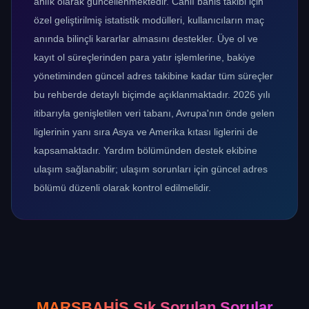
anlık olarak güncellenmektedir. Canlı bahis takibi için
özel geliştirilmiş istatistik modülleri, kullanıcıların maç
anında bilinçli kararlar almasını destekler. Üye ol ve
kayıt ol süreçlerinden para yatır işlemlerine, bakiye
yönetiminden güncel adres takibine kadar tüm süreçler
bu rehberde detaylı biçimde açıklanmaktadır. 2026 yılı
itibarıyla genişletilen veri tabanı, Avrupa'nın önde gelen
liglerinin yanı sıra Asya ve Amerika kıtası liglerini de
kapsamaktadır. Yardım bölümünden destek ekibine
ulaşım sağlanabilir; ulaşım sorunları için güncel adres
bölümü düzenli olarak kontrol edilmelidir.
MARSBAHİS Sık Sorulan Sorular