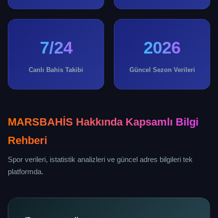
7/24
2026
Canlı Bahis Takibi
Güncel Sezon Verileri
MARSBAHİS Hakkında Kapsamlı Bilgi
Rehberi
Spor verileri, istatistik analizleri ve güncel adres bilgileri tek
platformda.