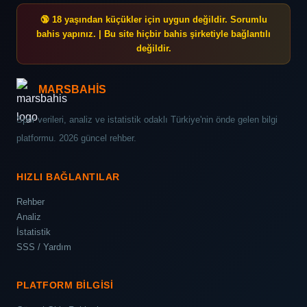
🔞 18 yaşından küçükler için uygun değildir. Sorumlu
bahis yapınız. | Bu site hiçbir bahis şirketiyle bağlantılı
değildir.
MARSBAHİS
Spor verileri, analiz ve istatistik odaklı Türkiye'nin önde gelen bilgi
platformu. 2026 güncel rehber.
HIZLI BAĞLANTILAR
Rehber
Analiz
İstatistik
SSS / Yardım
PLATFORM BILGISI