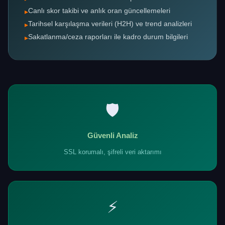
Canlı skor takibi ve anlık oran güncellemeleri
Tarihsel karşılaşma verileri (H2H) ve trend analizleri
Sakatlanma/ceza raporları ile kadro durum bilgileri
🛡️
Güvenli Analiz
SSL korumalı, şifreli veri aktarımı
⚡