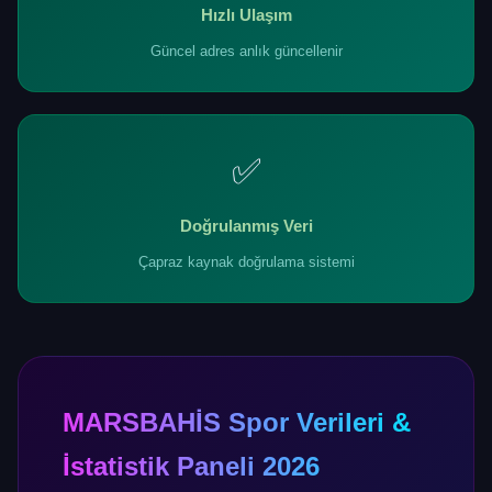
Hızlı Ulaşım
Güncel adres anlık güncellenir
✅
Doğrulanmış Veri
Çapraz kaynak doğrulama sistemi
MARSBAHİS Spor Verileri &
İstatistik Paneli 2026