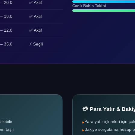
 – 20.0
✅ Aktif
Canlı Bahis Takibi
 – 18.0
✅ Aktif
 – 12.0
✅ Aktif
 – 35.0
⚡ Seçili
💳 Para Yatır & Baki
lebilir
Para yatır işlemleri için ç
em taşır
Bakiye sorgulama hesap pan