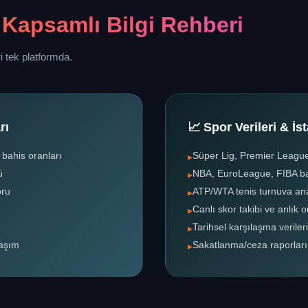
apsamlı Bilgi Rehberi
ri tek platformda.
rı
📈 Spor Verileri & İs
 bahis oranları
Süper Lig, Premier League,
ü
NBA, EuroLeague, FIBA bask
oru
ATP/WTA tenis turnuva anal
Canlı skor takibi ve anlık 
Tarihsel karşılaşma veriler
laşım
Sakatlanma/ceza raporları 