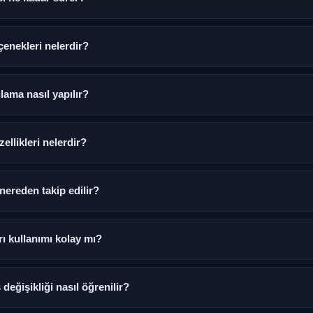
dakika içinde tamamlanmaktadır. Kimlik doğrulama adımı ek süre gerektir
enekleri nelerdir?
ka havalesi, kredi kartı ve e-cüzdan dahil çoklu ödeme yöntemi sunulmak
ma nasıl yapılır?
lerinize anlık ulaşabilirsiniz. Bakiye geçmişi ve işlem detayları da bu b
llikleri nelerdir?
fazla spor dalında anlık oranlar ve maç içi istatistikler sunulmaktadır.
ereden takip edilir?
lümünden anlık veriler izlenebilir. Futbol, basketbol ve tenis başta olmak 
 kullanımı kolay mı?
üzüyle kolayca kullanılabilir. Rehber bölümünde adım adım kullanım kıla
ğişikliği nasıl öğrenilir?