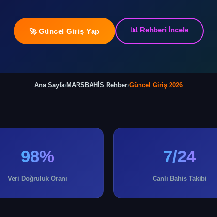
📊 Rehberi İncele
🚀 Güncel Giriş Yap
Ana Sayfa
›
MARSBAHİS Rehber
›
Güncel Giriş 2026
98%
7/24
Veri Doğruluk Oranı
Canlı Bahis Takibi