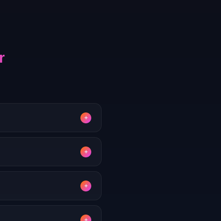
r
+
de yönlendirme sistemi
+
kesintisiz bağlantı için
+
hesabınız aktif hale gelir.
+