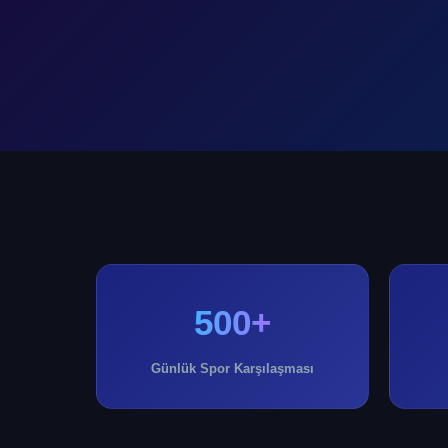
500+
Günlük Spor Karşılaşması