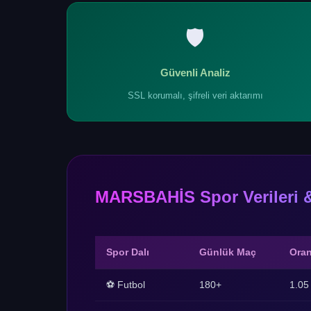
🛡️
Güvenli Analiz
SSL korumalı, şifreli veri aktarımı
MARSBAHİS Spor Verileri & 
Spor Dalı
Günlük Maç
Oran
⚽ Futbol
180+
1.05