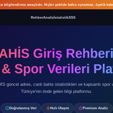
a bilgilendirme amaçlıdır. Hiçbir şekilde bahis oynatmaz, üyelik kab
Rehber
Analiz
İstatistik
SSS
HİS Giriş Rehberi
 & Spor Verileri Pl
güncel adres, canlı bahis istatistikleri ve kapsamlı spor ve
Türkiye'nin önde gelen bilgi platformu.
Doğrulanmış Veri
Hızlı Ulaşım
Premium Analiz