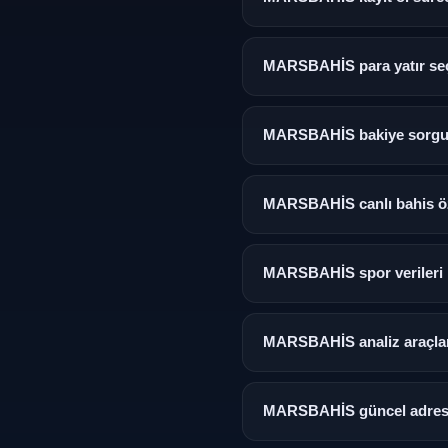
Kayıt ol işlemi ortalama 2-3 
MARSBAHİS para yatır seç
Para yatır işlemleri için ban
MARSBAHİS bakiye sorgula
Hesap panelinden bakiye bilgi
MARSBAHİS canlı bahis öze
Canlı bahis bölümünde 40'tan 
içinde yansıtılır.
MARSBAHİS spor verileri n
Spor verileri ve istatistik bö
kapsanmaktadır.
MARSBAHİS analiz araçları
Analiz araçları sezgisel aray
MARSBAHİS güncel adres de