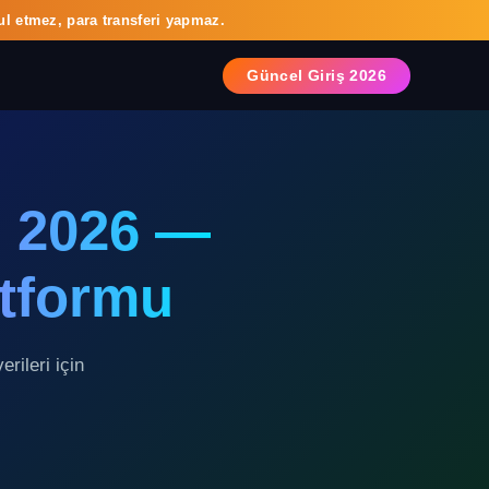
ul etmez, para transferi yapmaz.
Güncel Giriş 2026
 2026 —
atformu
rileri için