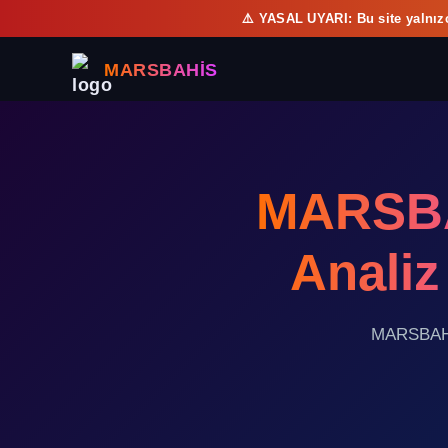
⚠️ YASAL UYARI: Bu site yalnızc
MARSBAHİS
MARSBA
Analiz
MARSBAHİS 