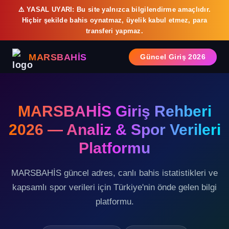
⚠️ YASAL UYARI: Bu site yalnızca bilgilendirme amaçlıdır.
Hiçbir şekilde bahis oynatmaz, üyelik kabul etmez, para
transferi yapmaz.
MARSBAHİS
Güncel Giriş 2026
MARSBAHİS Giriş Rehberi
2026 — Analiz & Spor Verileri
Platformu
MARSBAHİS güncel adres, canlı bahis istatistikleri ve
kapsamlı spor verileri için Türkiye'nin önde gelen bilgi
platformu.