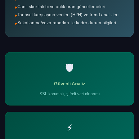
Canlı skor takibi ve anlık oran güncellemeleri
Tarihsel karşılaşma verileri (H2H) ve trend analizleri
Sakatlanma/ceza raporları ile kadro durum bilgileri
🛡️
Güvenli Analiz
SSL korumalı, şifreli veri aktarımı
⚡