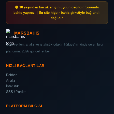
🔞 18 yaşından küçükler için uygun değildir. Sorumlu
bahis yapınız. | Bu site hiçbir bahis şirketiyle bağlantılı
değildir.
MARSBAHİS
Spor verileri, analiz ve istatistik odaklı Türkiye'nin önde gelen bilgi
platformu. 2026 güncel rehber.
HIZLI BAĞLANTILAR
Rehber
Analiz
İstatistik
SSS / Yardım
PLATFORM BILGISI