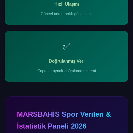
Hızlı Ulaşım
Güncel adres anlık güncellenir
✅
Doğrulanmış Veri
Çapraz kaynak doğrulama sistemi
MARSBAHİS Spor Verileri &
İstatistik Paneli 2026