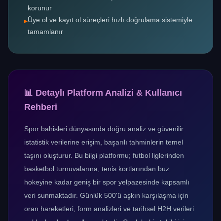
korunur
Üye ol ve kayıt ol süreçleri hızlı doğrulama sistemiyle
tamamlanır
📊 Detaylı Platform Analizi & Kullanıcı
Rehberi
Spor bahisleri dünyasında doğru analiz ve güvenilir
istatistik verilerine erişim, başarılı tahminlerin temel
taşını oluşturur. Bu bilgi platformu; futbol liglerinden
basketbol turnuvalarına, tenis kortlarından buz
hokeyine kadar geniş bir spor yelpazesinde kapsamlı
veri sunmaktadır. Günlük 500'ü aşkın karşılaşma için
oran hareketleri, form analizleri ve tarihsel H2H verileri