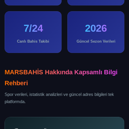
7/24
2026
Canlı Bahis Takibi
Güncel Sezon Verileri
MARSBAHİS Hakkında Kapsamlı Bilgi
Rehberi
Spor verileri, istatistik analizleri ve güncel adres bilgileri tek
platformda.