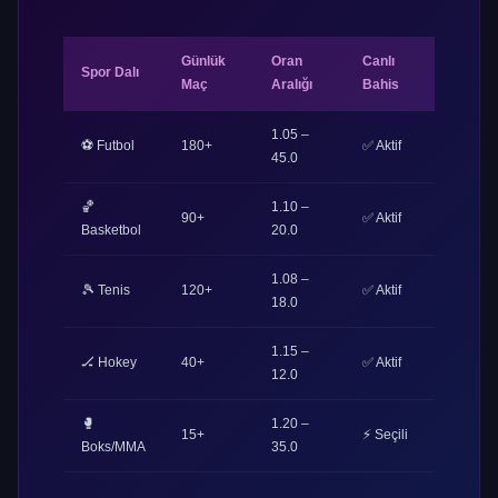
Günlük
Oran
Canlı
Spor Dalı
Maç
Aralığı
Bahis
1.05 –
⚽ Futbol
180+
✅ Aktif
45.0
🏀
1.10 –
90+
✅ Aktif
Basketbol
20.0
1.08 –
🎾 Tenis
120+
✅ Aktif
18.0
1.15 –
🏒 Hokey
40+
✅ Aktif
12.0
🥊
1.20 –
15+
⚡ Seçili
Boks/MMA
35.0