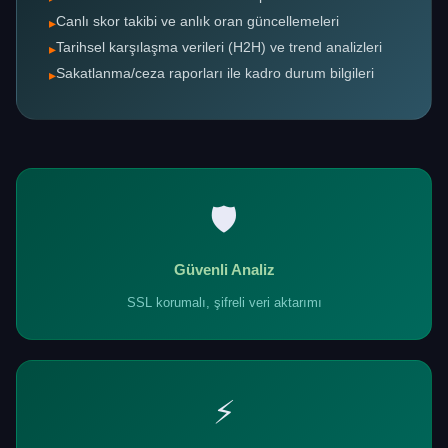
Canlı skor takibi ve anlık oran güncellemeleri
Tarihsel karşılaşma verileri (H2H) ve trend analizleri
Sakatlanma/ceza raporları ile kadro durum bilgileri
🛡️
Güvenli Analiz
SSL korumalı, şifreli veri aktarımı
⚡