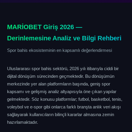
MARİOBET Giriş 2026 —
Derinlemesine Analiz ve Bilgi Rehberi
Spor bahis ekosisteminin en kapsamlı değerlendirmesi
Uluslararası spor bahis sektörü, 2026 yılı itibarıyla ciddi bir
dijital dönüşüm sürecinden geçmektedir. Bu dönüşümün
merkezinde yer alan platformların başında, geniş spor
kapsamı ve gelişmiş analiz altyapısıyla öne çıkan yapılar
gelmektedir. Söz konusu platformlar; futbol, basketbol, tenis,
voleybol ve e-spor gibi onlarca farklı branşta anlık veri akışı
sağlayarak kullanıcıların bilinçli kararlar almasına zemin
hazırlamaktadır.