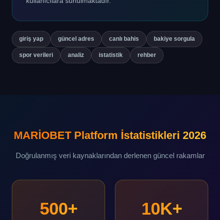
kullanıcılara sunulmaktadır.
giriş yap
güncel adres
canlı bahis
bakiye sorgula
spor verileri
analiz
istatistik
rehber
MARİOBET Platform İstatistikleri 2026
Doğrulanmış veri kaynaklarından derlenen güncel rakamlar
500+
10K+