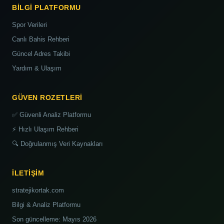
BILGI PLATFORMU
Spor Verileri
Canlı Bahis Rehberi
Güncel Adres Takibi
Yardım & Ulaşım
GÜVEN ROZETLERI
✅ Güvenli Analiz Platformu
⚡ Hızlı Ulaşım Rehberi
🔍 Doğrulanmış Veri Kaynakları
İLETIŞIM
stratejikortak.com
Bilgi & Analiz Platformu
Son güncelleme: Mayıs 2026