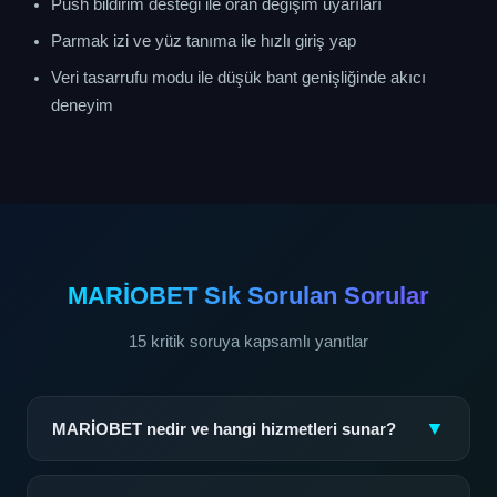
Push bildirim desteği ile oran değişim uyarıları
Parmak izi ve yüz tanıma ile hızlı giriş yap
Veri tasarrufu modu ile düşük bant genişliğinde akıcı
deneyim
MARİOBET Sık Sorulan Sorular
15 kritik soruya kapsamlı yanıtlar
▼
MARİOBET nedir ve hangi hizmetleri sunar?
Uluslararası lisanslı, spor bahsi ve casino hizmetleri