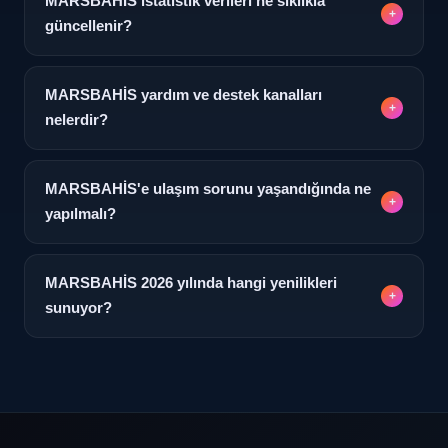
MARSBAHİS istatistik verileri ne sıklıkla
+
açıklanmaktadır.
güncellenir?
İstatistik verileri anlık güncellenmektedir. Doğrulanmış
veri kaynakları kullanılarak yüksek doğruluk oranı
MARSBAHİS yardım ve destek kanalları
+
sağlanmaktadır.
nelerdir?
Yardım bölümünden canlı destek, e-posta ve SSS
kanallarına ulaşım sağlanabilmektedir. 7/24 destek
MARSBAHİS'e ulaşım sorunu yaşandığında ne
+
hizmeti mevcuttur.
yapılmalı?
Ulaşım sorunu yaşandığında öncelikle güncel adres
bölümü kontrol edilmeli, ardından yardım kanallarına
MARSBAHİS 2026 yılında hangi yenilikleri
+
başvurulmalıdır.
sunuyor?
2026 yılında geliştirilmiş analiz araçları, genişletilmiş
spor verileri ve yenilenen canlı bahis arayüzü kullanıcı
deneyimini üst seviyeye taşımaktadır.