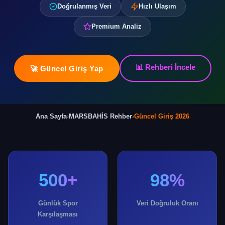
Doğrulanmış Veri
Hızlı Ulaşım
Premium Analiz
📊 Rehberi İncele
🚀 Güncel Giriş Yap
Ana Sayfa
›
MARSBAHİS Rehber
›
Güncel Giriş 2026
500+
98%
Günlük Spor
Veri Doğruluk Oranı
Karşılaşması