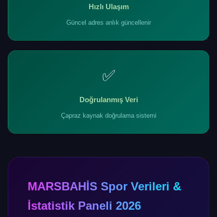
Hızlı Ulaşım
Güncel adres anlık güncellenir
✅
Doğrulanmış Veri
Çapraz kaynak doğrulama sistemi
MARSBAHİS Spor Verileri &
İstatistik Paneli 2026