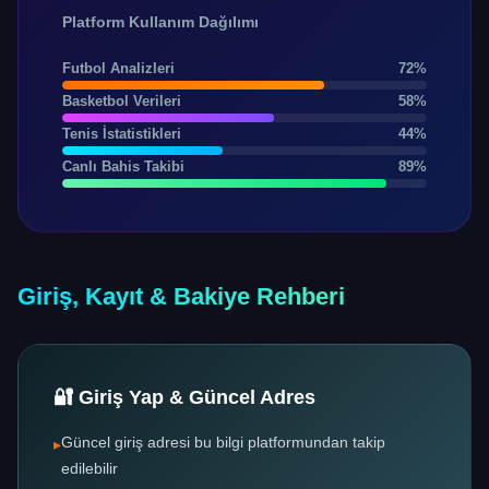
Platform Kullanım Dağılımı
Futbol Analizleri
72%
Basketbol Verileri
58%
Tenis İstatistikleri
44%
Canlı Bahis Takibi
89%
Giriş, Kayıt & Bakiye Rehberi
🔐 Giriş Yap & Güncel Adres
Güncel giriş adresi bu bilgi platformundan takip
edilebilir