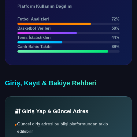
Platform Kullanım Dağılımı
Futbol Analizleri
72%
Basketbol Verileri
58%
Tenis İstatistikleri
44%
Canlı Bahis Takibi
89%
Giriş, Kayıt & Bakiye Rehberi
🔐 Giriş Yap & Güncel Adres
Güncel giriş adresi bu bilgi platformundan takip
edilebilir