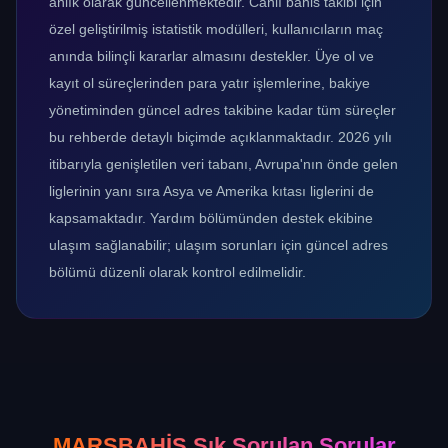
anlık olarak güncellenmektedir. Canlı bahis takibi için
özel geliştirilmiş istatistik modülleri, kullanıcıların maç
anında bilinçli kararlar almasını destekler. Üye ol ve
kayıt ol süreçlerinden para yatır işlemlerine, bakiye
yönetiminden güncel adres takibine kadar tüm süreçler
bu rehberde detaylı biçimde açıklanmaktadır. 2026 yılı
itibarıyla genişletilen veri tabanı, Avrupa'nın önde gelen
liglerinin yanı sıra Asya ve Amerika kıtası liglerini de
kapsamaktadır. Yardım bölümünden destek ekibine
ulaşım sağlanabilir; ulaşım sorunları için güncel adres
bölümü düzenli olarak kontrol edilmelidir.
MARSBAHİS Sık Sorulan Sorular