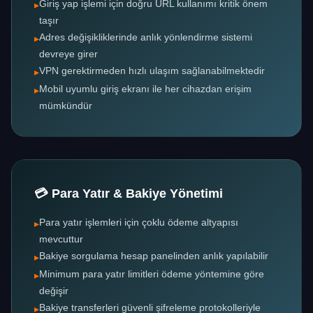
Giriş yap işlemi için doğru URL kullanımı kritik önem
taşır
Adres değişikliklerinde anlık yönlendirme sistemi
devreye girer
VPN gerektirmeden hızlı ulaşım sağlanabilmektedir
Mobil uyumlu giriş ekranı ile her cihazdan erişim
mümkündür
💳 Para Yatır & Bakiye Yönetimi
Para yatır işlemleri için çoklu ödeme altyapısı
mevcuttur
Bakiye sorgulama hesap panelinden anlık yapılabilir
Minimum para yatır limitleri ödeme yöntemine göre
değişir
Bakiye transferleri güvenli şifreleme protokolleriyle