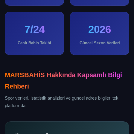
7/24
2026
Canlı Bahis Takibi
Güncel Sezon Verileri
MARSBAHİS Hakkında Kapsamlı Bilgi
Rehberi
Spor verileri, istatistik analizleri ve güncel adres bilgileri tek
platformda.