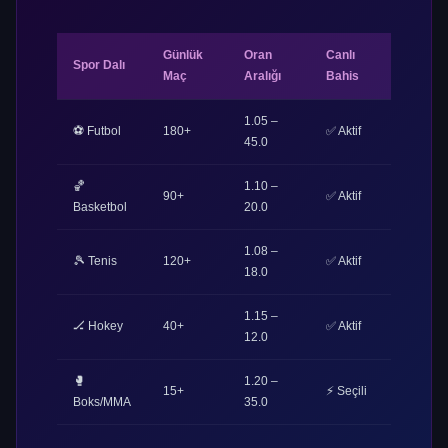
Günlük
Oran
Canlı
Spor Dalı
Maç
Aralığı
Bahis
1.05 –
⚽ Futbol
180+
✅ Aktif
45.0
🏀
1.10 –
90+
✅ Aktif
Basketbol
20.0
1.08 –
🎾 Tenis
120+
✅ Aktif
18.0
1.15 –
🏒 Hokey
40+
✅ Aktif
12.0
🥊
1.20 –
15+
⚡ Seçili
Boks/MMA
35.0