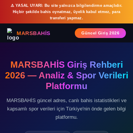
⚠️ YASAL UYARI: Bu site yalnızca bilgilendirme amaçlıdır.
Hiçbir şekilde bahis oynatmaz, üyelik kabul etmez, para
transferi yapmaz.
MARSBAHİS
Güncel Giriş 2026
MARSBAHİS Giriş Rehberi
2026 — Analiz & Spor Verileri
Platformu
MARSBAHİS güncel adres, canlı bahis istatistikleri ve
kapsamlı spor verileri için Türkiye'nin önde gelen bilgi
platformu.