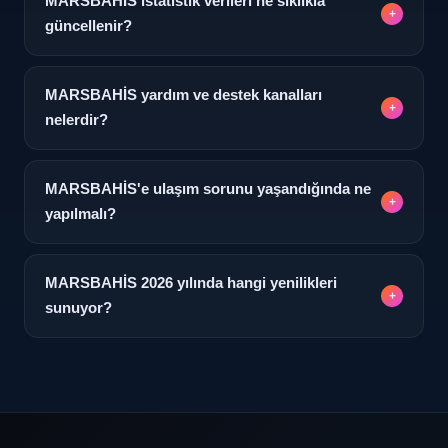
MARSBAHİS istatistik verileri ne sıklıkla
+
açıklanmaktadır.
güncellenir?
İstatistik verileri anlık güncellenmektedir. Doğrulanmış
veri kaynakları kullanılarak yüksek doğruluk oranı
MARSBAHİS yardım ve destek kanalları
+
sağlanmaktadır.
nelerdir?
Yardım bölümünden canlı destek, e-posta ve SSS
kanallarına ulaşım sağlanabilmektedir. 7/24 destek
MARSBAHİS'e ulaşım sorunu yaşandığında ne
+
hizmeti mevcuttur.
yapılmalı?
Ulaşım sorunu yaşandığında öncelikle güncel adres
bölümü kontrol edilmeli, ardından yardım kanallarına
MARSBAHİS 2026 yılında hangi yenilikleri
+
başvurulmalıdır.
sunuyor?
2026 yılında geliştirilmiş analiz araçları, genişletilmiş
spor verileri ve yenilenen canlı bahis arayüzü kullanıcı
deneyimini üst seviyeye taşımaktadır.