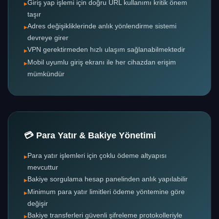
Giriş yap işlemi için doğru URL kullanımı kritik önem
taşır
Adres değişikliklerinde anlık yönlendirme sistemi
devreye girer
VPN gerektirmeden hızlı ulaşım sağlanabilmektedir
Mobil uyumlu giriş ekranı ile her cihazdan erişim
mümkündür
💳 Para Yatır & Bakiye Yönetimi
Para yatır işlemleri için çoklu ödeme altyapısı
mevcuttur
Bakiye sorgulama hesap panelinden anlık yapılabilir
Minimum para yatır limitleri ödeme yöntemine göre
değişir
Bakiye transferleri güvenli şifreleme protokolleriyle