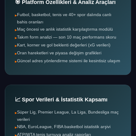
🎯 Platform Özellikleri & Analiz Araçları
Futbol, basketbol, tenis ve 40+ spor dalında canlı
bahis oranları
Maç öncesi ve anlık istatistik karşılaştırma modülü
Takım form analizi — son 10 maç performans skoru
Kart, korner ve gol beklenti değerleri (xG verileri)
Oran hareketleri ve piyasa değişim grafikleri
Güncel adres yönlendirme sistemi ile kesintisiz ulaşım
📈 Spor Verileri & İstatistik Kapsamı
Süper Lig, Premier League, La Liga, Bundesliga maç
verileri
NBA, EuroLeague, FIBA basketbol istatistik arşivi
ATP/WTA tenis turnuva analiz raporları