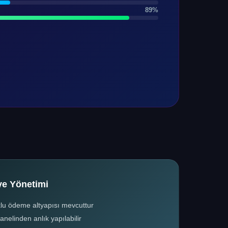
89%
ye Yönetimi
oklu ödeme altyapısı mevcuttur
elinden anlık yapılabilir