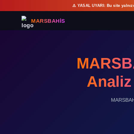
⚠️ YASAL UYARI: Bu site yalnızc
MARSBAHİS
MARSBA
Analiz
MARSBAHİS 