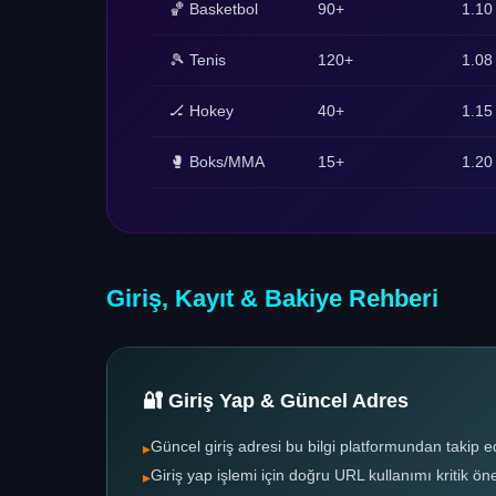
🏀 Basketbol
90+
1.10
🎾 Tenis
120+
1.08
🏒 Hokey
40+
1.15
🥊 Boks/MMA
15+
1.20
Giriş, Kayıt & Bakiye Rehberi
🔐 Giriş Yap & Güncel Adres
Güncel giriş adresi bu bilgi platformundan takip edi
Giriş yap işlemi için doğru URL kullanımı kritik ön