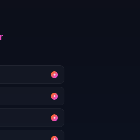
r
+
de yönlendirme sistemi
+
kesintisiz bağlantı için
+
hesabınız aktif hale gelir.
+