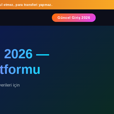
ul etmez, para transferi yapmaz.
Güncel Giriş 2026
 2026 —
atformu
rileri için