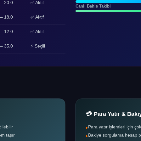
 – 20.0
✅ Aktif
Canlı Bahis Takibi
 – 18.0
✅ Aktif
 – 12.0
✅ Aktif
 – 35.0
⚡ Seçili
💳 Para Yatır & Baki
lebilir
Para yatır işlemleri için ç
em taşır
Bakiye sorgulama hesap pan