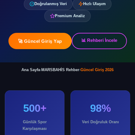
Doğrulanmış Veri
Hızlı Ulaşım
Premium Analiz
📊 Rehberi İncele
🚀 Güncel Giriş Yap
Ana Sayfa
›
MARSBAHİS Rehber
›
Güncel Giriş 2026
500+
98%
Günlük Spor
Veri Doğruluk Oranı
Karşılaşması