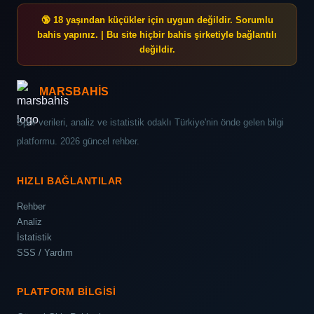
🔞 18 yaşından küçükler için uygun değildir. Sorumlu
bahis yapınız. | Bu site hiçbir bahis şirketiyle bağlantılı
değildir.
MARSBAHİS
Spor verileri, analiz ve istatistik odaklı Türkiye'nin önde gelen bilgi
platformu. 2026 güncel rehber.
HIZLI BAĞLANTILAR
Rehber
Analiz
İstatistik
SSS / Yardım
PLATFORM BILGISI