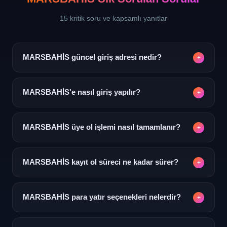
15 kritik soru ve kapsamlı yanıtlar
MARSBAHİS güncel giriş adresi nedir?
+
Güncel adres bilgisine bu bilgi platformu üzerinden anlık
olarak ulaşabilirsiniz. Adres değişikliklerinde yönlendirme
MARSBAHİS'e nasıl giriş yapılır?
+
sistemi otomatik devreye girer.
Güncel adres üzerinden giriş yap butonunu kullanarak
hesabınıza erişebilirsiniz. Doğru URL kullanımı kesintisiz
MARSBAHİS üye ol işlemi nasıl tamamlanır?
+
bağlantı için önemlidir.
Üye ol formunu doldurarak kayıt sürecini
başlatabilirsiniz. Doğrulama adımları tamamlandıktan
MARSBAHİS kayıt ol süreci ne kadar sürer?
+
sonra hesabınız aktif hale gelir.
Kayıt ol işlemi ortalama 2-3 dakika içinde
tamamlanmaktadır. Kimlik doğrulama adımı ek süre
MARSBAHİS para yatır seçenekleri nelerdir?
+
gerektirebilir.
Para yatır işlemleri için banka havalesi, kredi kartı ve e-