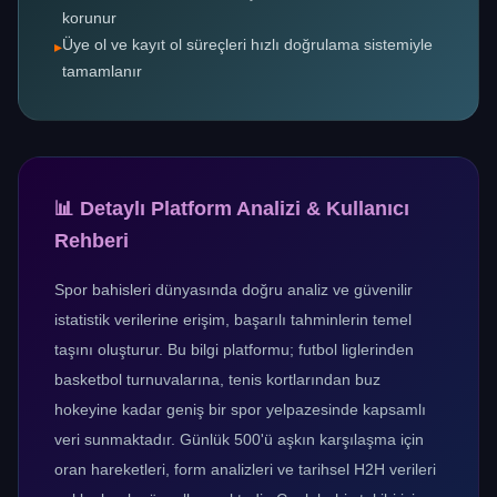
korunur
Üye ol ve kayıt ol süreçleri hızlı doğrulama sistemiyle
tamamlanır
📊 Detaylı Platform Analizi & Kullanıcı
Rehberi
Spor bahisleri dünyasında doğru analiz ve güvenilir
istatistik verilerine erişim, başarılı tahminlerin temel
taşını oluşturur. Bu bilgi platformu; futbol liglerinden
basketbol turnuvalarına, tenis kortlarından buz
hokeyine kadar geniş bir spor yelpazesinde kapsamlı
veri sunmaktadır. Günlük 500'ü aşkın karşılaşma için
oran hareketleri, form analizleri ve tarihsel H2H verileri