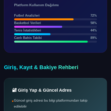
Platform Kullanım Dağılımı
Futbol Analizleri
72%
Basketbol Verileri
58%
Tenis İstatistikleri
44%
Canlı Bahis Takibi
89%
Giriş, Kayıt & Bakiye Rehberi
🔐 Giriş Yap & Güncel Adres
Güncel giriş adresi bu bilgi platformundan takip
edilebilir