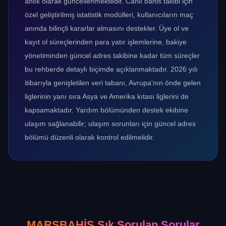
anlık olarak güncellenmektedir. Canlı bahis takibi için
özel geliştirilmiş istatistik modülleri, kullanıcıların maç
anında bilinçli kararlar almasını destekler. Üye ol ve
kayıt ol süreçlerinden para yatır işlemlerine, bakiye
yönetiminden güncel adres takibine kadar tüm süreçler
bu rehberde detaylı biçimde açıklanmaktadır. 2026 yılı
itibarıyla genişletilen veri tabanı, Avrupa'nın önde gelen
liglerinin yanı sıra Asya ve Amerika kıtası liglerini de
kapsamaktadır. Yardım bölümünden destek ekibine
ulaşım sağlanabilir; ulaşım sorunları için güncel adres
bölümü düzenli olarak kontrol edilmelidir.
MARSBAHİS Sık Sorulan Sorular