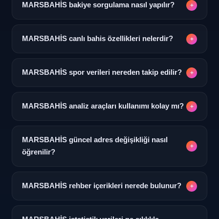
cüzdan dahil çoklu ödeme yöntemi sunulmaktadır.
MARSBAHİS bakiye sorgulama nasıl yapılır?
+
Hesap panelinden bakiye bilgilerinize anlık
ulaşabilirsiniz. Bakiye geçmişi ve işlem detayları da bu
MARSBAHİS canlı bahis özellikleri nelerdir?
+
bölümde görüntülenir.
Canlı bahis bölümünde 40'tan fazla spor dalında anlık
oranlar ve maç içi istatistikler sunulmaktadır. Oran
MARSBAHİS spor verileri nereden takip edilir?
+
güncellemeleri saniyeler içinde yansıtılır.
Spor verileri ve istatistik bölümünden anlık veriler
izlenebilir. Futbol, basketbol ve tenis başta olmak üzere
MARSBAHİS analiz araçları kullanımı kolay mı?
+
tüm dallar kapsanmaktadır.
Analiz araçları sezgisel arayüzüyle kolayca kullanılabilir.
Rehber bölümünde adım adım kullanım kılavuzları
MARSBAHİS güncel adres değişikliği nasıl
+
mevcuttur.
öğrenilir?
Bu bilgi platformunu düzenli takip ederek güncel adres
bilgisine her zaman ulaşabilirsiniz. Bildirim sistemi de
MARSBAHİS rehber içerikleri nerede bulunur?
+
mevcuttur.
Rehber bölümünde tüm kullanım kılavuzları, giriş yap
adımları ve platform özellikleri detaylı şekilde