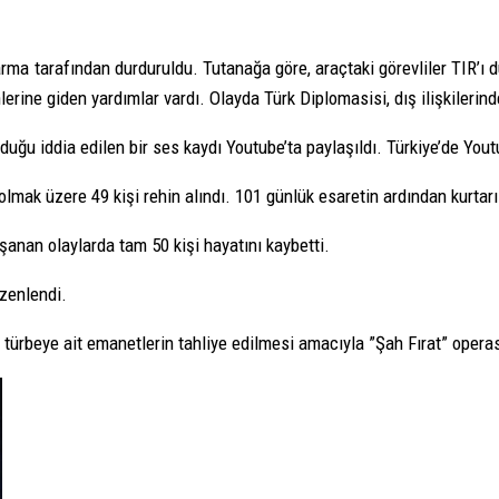
a tarafından durduruldu. Tutanağa göre, araçtaki görevliler TIR’ı dur
rine giden yardımlar vardı. Olayda Türk Diplomasisi, dış ilişkilerind
u iddia edilen bir ses kaydı Youtube’ta paylaşıldı. Türkiye’de Youtu
mak üzere 49 kişi rehin alındı. 101 günlük esaretin ardından kurtarıl
anan olaylarda tam 50 kişi hayatını kaybetti.
zenlendi.
türbeye ait emanetlerin tahliye edilmesi amacıyla ”Şah Fırat” opera