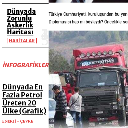
Dünyada
Türkiye Cumhuriyeti, kuruluşundan bu yana
Zorunlu
Diplomasisi hep mi böyleydi? Öncelikle son
Askerlik
Haritası
HARİTALAR
İNFOGRAFIKLER
Dünyada En
Fazla Petrol
Üreten 20
Ülke (Grafik)
ENERJİ - ÇEVRE