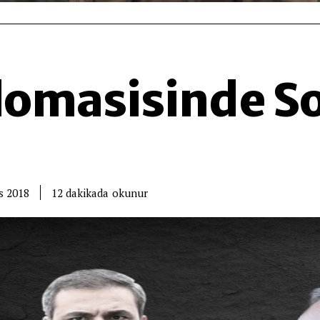
lomasisinde Son
okunur
12
dakikada
s 2018