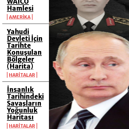
WAICO
Hamlesi
AMERİKA
Yahudi
Devleti İçin
Tarihte
Konuşulan
Bölgeler
(Harita)
HARİTALAR
İnsanlık
Tarihindeki
Savaşların
Yoğunluk
Haritası
HARİTALAR