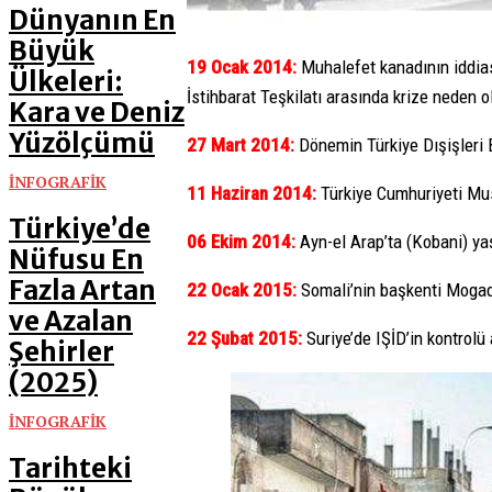
Dünyanın En
Büyük
19 Ocak 2014:
Muhalefet kanadının iddias
Ülkeleri:
İstihbarat Teşkilatı arasında krize neden 
Kara ve Deniz
Yüzölçümü
27 Mart 2014:
Dönemin Türkiye Dışişleri B
İNFOGRAFİK
11 Haziran 2014:
Türkiye Cumhuriyeti Mus
Türkiye’de
06 Ekim 2014:
Ayn-el Arap’ta (Kobani) yaş
Nüfusu En
Fazla Artan
22 Ocak 2015:
Somali’nin başkenti Mogad
ve Azalan
22 Şubat 2015:
Suriye’de IŞİD’in kontrolü
Şehirler
(2025)
İNFOGRAFİK
Tarihteki