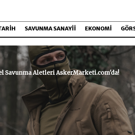
TARİH
SAVUNMA SANAYİİ
EKONOMİ
GÖRS
sel Savunma Aletleri AskerMarketi.com'da!