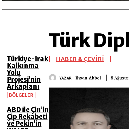
Türk Dip
SON 5 YAZI
Türkiye-Irak
HABER & ÇEVİRİ
Kalkınma
Yolu
İhsan Akbel
8 Ağusto
YAZAR:
Projesi’nin
Arkaplanı
BÖLGELER
ABD ile Çin’in
Çip Rekabeti
ve Pekin’in