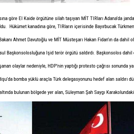
ına göre El Kaide örgütüne silah taşıyan MİT TIRları Adana’da jandarm
oldu. Hükümet kanadına göre, TIRların içerisinde Bayırbucak Türkmenle
akanı Ahmet Davutoğlu ve MİT Müsteşarı Hakan Fidan’ın da dahil olduğ
ul Başkonsolosluğuna Işid terör örgütü saldırdı. Başkonsolos dahil ol
anan olaylar nedeniyle, HDP’nin yaptığı protesto çağrısı sonunda yaş
işu’da bomba yüklü araçla Türk delegasyonunu hedef alan saldırı dü
 altında bulunan bölgede yer alan, Süleyman Şah Saygı Karakolundaki 