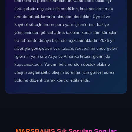
anlık olarak güncellenmektedir. Canlı bahis takibi için
özel geliştirilmiş istatistik modülleri, kullanıcıların maç
anında bilinçli kararlar almasını destekler. Üye ol ve
kayıt ol süreçlerinden para yatır işlemlerine, bakiye
yönetiminden güncel adres takibine kadar tüm süreçler
bu rehberde detaylı biçimde açıklanmaktadır. 2026 yılı
itibarıyla genişletilen veri tabanı, Avrupa'nın önde gelen
liglerinin yanı sıra Asya ve Amerika kıtası liglerini de
kapsamaktadır. Yardım bölümünden destek ekibine
ulaşım sağlanabilir; ulaşım sorunları için güncel adres
bölümü düzenli olarak kontrol edilmelidir.
MARSBAHİS Sık Sorulan Sorular