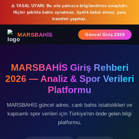
⚠️ YASAL UYARI: Bu site yalnızca bilgilendirme amaçlıdır.
Hiçbir şekilde bahis oynatmaz, üyelik kabul etmez, para
transferi yapmaz.
MARSBAHİS
Güncel Giriş 2026
MARSBAHİS Giriş Rehberi
2026 — Analiz & Spor Verileri
Platformu
MARSBAHİS güncel adres, canlı bahis istatistikleri ve
kapsamlı spor verileri için Türkiye'nin önde gelen bilgi
platformu.