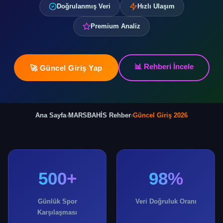
Doğrulanmış Veri
Hızlı Ulaşım
Premium Analiz
📊 Rehberi İncele
🚀 Güncel Giriş Yap
Ana Sayfa
›
MARSBAHİS Rehber
›
Güncel Giriş 2026
500+
98%
Günlük Spor
Veri Doğruluk Oranı
Karşılaşması