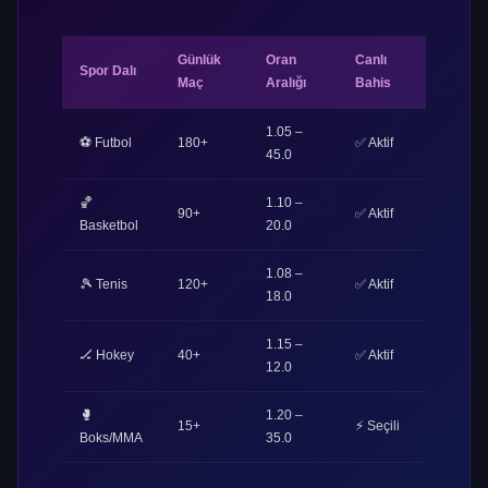
Günlük
Oran
Canlı
Spor Dalı
Maç
Aralığı
Bahis
1.05 –
⚽ Futbol
180+
✅ Aktif
45.0
🏀
1.10 –
90+
✅ Aktif
Basketbol
20.0
1.08 –
🎾 Tenis
120+
✅ Aktif
18.0
1.15 –
🏒 Hokey
40+
✅ Aktif
12.0
🥊
1.20 –
15+
⚡ Seçili
Boks/MMA
35.0