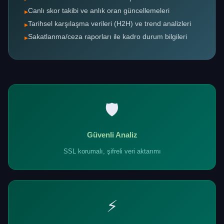
Canlı skor takibi ve anlık oran güncellemeleri
Tarihsel karşılaşma verileri (H2H) ve trend analizleri
Sakatlanma/ceza raporları ile kadro durum bilgileri
🛡️
Güvenli Analiz
SSL korumalı, şifreli veri aktarımı
⚡