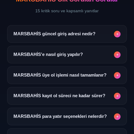
15 kritik soru ve kapsamlı yanıtlar
MARSBAHİS güncel giriş adresi nedir?
+
Güncel adres bilgisine bu bilgi platformu üzerinden anlık
olarak ulaşabilirsiniz. Adres değişikliklerinde yönlendirme
MARSBAHİS'e nasıl giriş yapılır?
+
sistemi otomatik devreye girer.
Güncel adres üzerinden giriş yap butonunu kullanarak
hesabınıza erişebilirsiniz. Doğru URL kullanımı kesintisiz
MARSBAHİS üye ol işlemi nasıl tamamlanır?
+
bağlantı için önemlidir.
Üye ol formunu doldurarak kayıt sürecini
başlatabilirsiniz. Doğrulama adımları tamamlandıktan
MARSBAHİS kayıt ol süreci ne kadar sürer?
+
sonra hesabınız aktif hale gelir.
Kayıt ol işlemi ortalama 2-3 dakika içinde
tamamlanmaktadır. Kimlik doğrulama adımı ek süre
MARSBAHİS para yatır seçenekleri nelerdir?
+
gerektirebilir.
Para yatır işlemleri için banka havalesi, kredi kartı ve e-