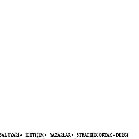
SAL UYARI
İLETIŞIM
YAZARLAR
STRATEJIK ORTAK – DERGI