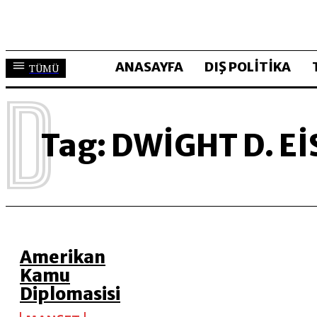
ANASAYFA
DIŞ POLİTİKA
TÜMÜ
D
Tag:
DWIGHT D. E
Amerikan
Kamu
Diplomasisi