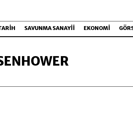
TARİH
SAVUNMA SANAYİİ
EKONOMİ
GÖRS
ISENHOWER