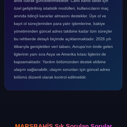
anlık olarak güncellenmektedir. Canlı bahis takibi için
özel geliştirilmiş istatistik modülleri, kullanıcıların maç
anında bilinçli kararlar almasını destekler. Üye ol ve
kayıt ol süreçlerinden para yatır işlemlerine, bakiye
yönetiminden güncel adres takibine kadar tüm süreçler
bu rehberde detaylı biçimde açıklanmaktadır. 2026 yılı
itibarıyla genişletilen veri tabanı, Avrupa'nın önde gelen
liglerinin yanı sıra Asya ve Amerika kıtası liglerini de
kapsamaktadır. Yardım bölümünden destek ekibine
ulaşım sağlanabilir; ulaşım sorunları için güncel adres
bölümü düzenli olarak kontrol edilmelidir.
MARSBAHİS Sık Sorulan Sorular