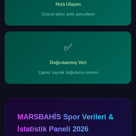
Hızlı Ulaşım
Güncel adres anlık güncellenir
✅
Doğrulanmış Veri
Çapraz kaynak doğrulama sistemi
MARSBAHİS Spor Verileri &
İstatistik Paneli 2026