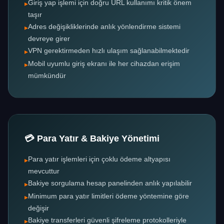
Giriş yap işlemi için doğru URL kullanımı kritik önem
taşır
Adres değişikliklerinde anlık yönlendirme sistemi
devreye girer
VPN gerektirmeden hızlı ulaşım sağlanabilmektedir
Mobil uyumlu giriş ekranı ile her cihazdan erişim
mümkündür
💳 Para Yatır & Bakiye Yönetimi
Para yatır işlemleri için çoklu ödeme altyapısı
mevcuttur
Bakiye sorgulama hesap panelinden anlık yapılabilir
Minimum para yatır limitleri ödeme yöntemine göre
değişir
Bakiye transferleri güvenli şifreleme protokolleriyle