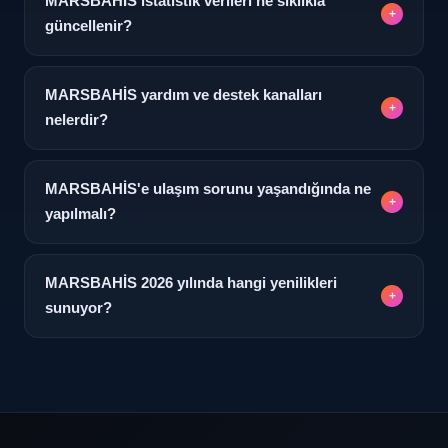
MARSBAHİS istatistik verileri ne sıklıkla
+
açıklanmaktadır.
güncellenir?
İstatistik verileri anlık güncellenmektedir. Doğrulanmış
veri kaynakları kullanılarak yüksek doğruluk oranı
MARSBAHİS yardım ve destek kanalları
+
sağlanmaktadır.
nelerdir?
Yardım bölümünden canlı destek, e-posta ve SSS
kanallarına ulaşım sağlanabilmektedir. 7/24 destek
MARSBAHİS'e ulaşım sorunu yaşandığında ne
+
hizmeti mevcuttur.
yapılmalı?
Ulaşım sorunu yaşandığında öncelikle güncel adres
bölümü kontrol edilmeli, ardından yardım kanallarına
MARSBAHİS 2026 yılında hangi yenilikleri
+
başvurulmalıdır.
sunuyor?
2026 yılında geliştirilmiş analiz araçları, genişletilmiş
spor verileri ve yenilenen canlı bahis arayüzü kullanıcı
deneyimini üst seviyeye taşımaktadır.