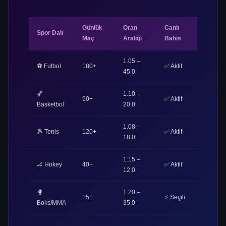
Günlük
Oran
Canlı
Spor Dalı
Maç
Aralığı
Bahis
1.05 –
⚽ Futbol
180+
✅ Aktif
45.0
🏀
1.10 –
90+
✅ Aktif
Basketbol
20.0
1.08 –
🎾 Tenis
120+
✅ Aktif
18.0
1.15 –
🏒 Hokey
40+
✅ Aktif
12.0
🥊
1.20 –
15+
⚡ Seçili
Boks/MMA
35.0