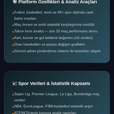
🎯 Platform Özellikleri & Analiz Araçları
Futbol, basketbol, tenis ve 40+ spor dalında canlı
bahis oranları
Maç öncesi ve anlık istatistik karşılaştırma modülü
Takım form analizi — son 10 maç performans skoru
Kart, korner ve gol beklenti değerleri (xG verileri)
Oran hareketleri ve piyasa değişim grafikleri
Güncel adres yönlendirme sistemi ile kesintisiz ulaşım
📈 Spor Verileri & İstatistik Kapsamı
Süper Lig, Premier League, La Liga, Bundesliga maç
verileri
NBA, EuroLeague, FIBA basketbol istatistik arşivi
ATP/WTA tenis turnuva analiz raporları