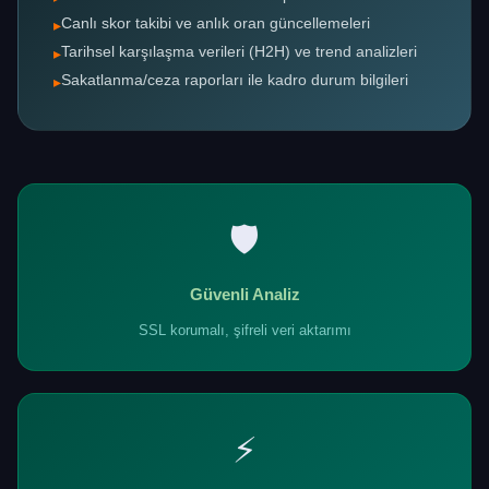
Canlı skor takibi ve anlık oran güncellemeleri
Tarihsel karşılaşma verileri (H2H) ve trend analizleri
Sakatlanma/ceza raporları ile kadro durum bilgileri
🛡️
Güvenli Analiz
SSL korumalı, şifreli veri aktarımı
⚡