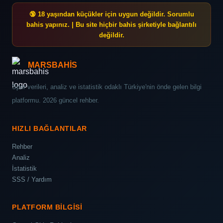
🔞 18 yaşından küçükler için uygun değildir. Sorumlu
bahis yapınız. | Bu site hiçbir bahis şirketiyle bağlantılı
değildir.
MARSBAHİS
Spor verileri, analiz ve istatistik odaklı Türkiye'nin önde gelen bilgi
platformu. 2026 güncel rehber.
HIZLI BAĞLANTILAR
Rehber
Analiz
İstatistik
SSS / Yardım
PLATFORM BILGISI