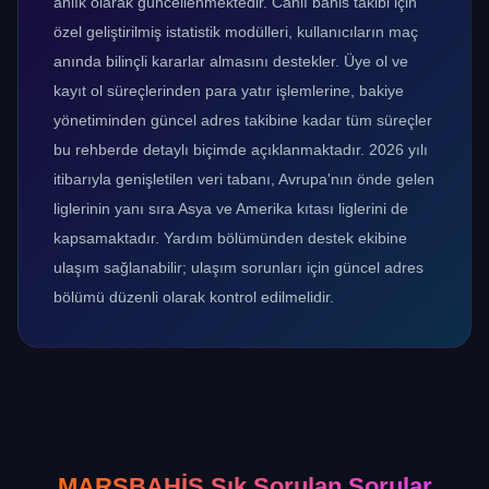
anlık olarak güncellenmektedir. Canlı bahis takibi için
özel geliştirilmiş istatistik modülleri, kullanıcıların maç
anında bilinçli kararlar almasını destekler. Üye ol ve
kayıt ol süreçlerinden para yatır işlemlerine, bakiye
yönetiminden güncel adres takibine kadar tüm süreçler
bu rehberde detaylı biçimde açıklanmaktadır. 2026 yılı
itibarıyla genişletilen veri tabanı, Avrupa'nın önde gelen
liglerinin yanı sıra Asya ve Amerika kıtası liglerini de
kapsamaktadır. Yardım bölümünden destek ekibine
ulaşım sağlanabilir; ulaşım sorunları için güncel adres
bölümü düzenli olarak kontrol edilmelidir.
MARSBAHİS Sık Sorulan Sorular