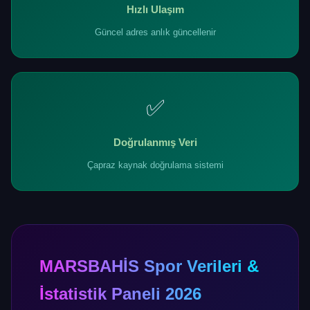
Hızlı Ulaşım
Güncel adres anlık güncellenir
✅
Doğrulanmış Veri
Çapraz kaynak doğrulama sistemi
MARSBAHİS Spor Verileri &
İstatistik Paneli 2026