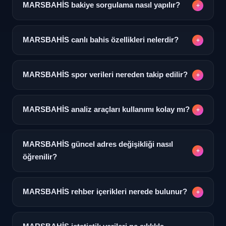
cüzdan dahil çoklu ödeme yöntemi sunulmaktadır.
MARSBAHİS bakiye sorgulama nasıl yapılır?
+
Hesap panelinden bakiye bilgilerinize anlık
ulaşabilirsiniz. Bakiye geçmişi ve işlem detayları da bu
MARSBAHİS canlı bahis özellikleri nelerdir?
+
bölümde görüntülenir.
Canlı bahis bölümünde 40'tan fazla spor dalında anlık
oranlar ve maç içi istatistikler sunulmaktadır. Oran
MARSBAHİS spor verileri nereden takip edilir?
+
güncellemeleri saniyeler içinde yansıtılır.
Spor verileri ve istatistik bölümünden anlık veriler
izlenebilir. Futbol, basketbol ve tenis başta olmak üzere
MARSBAHİS analiz araçları kullanımı kolay mı?
+
tüm dallar kapsanmaktadır.
Analiz araçları sezgisel arayüzüyle kolayca kullanılabilir.
Rehber bölümünde adım adım kullanım kılavuzları
MARSBAHİS güncel adres değişikliği nasıl
+
mevcuttur.
öğrenilir?
Bu bilgi platformunu düzenli takip ederek güncel adres
bilgisine her zaman ulaşabilirsiniz. Bildirim sistemi de
MARSBAHİS rehber içerikleri nerede bulunur?
+
mevcuttur.
Rehber bölümünde tüm kullanım kılavuzları, giriş yap
adımları ve platform özellikleri detaylı şekilde