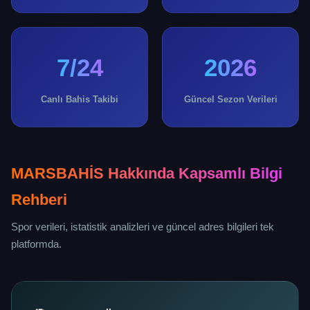
7/24
2026
Canlı Bahis Takibi
Güncel Sezon Verileri
MARSBAHİS Hakkında Kapsamlı Bilgi
Rehberi
Spor verileri, istatistik analizleri ve güncel adres bilgileri tek
platformda.