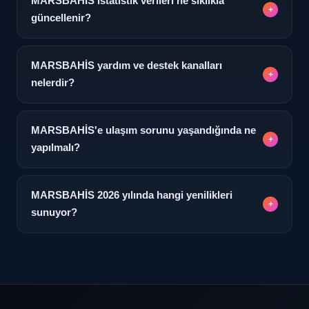
MARSBAHİS istatistik verileri ne sıklıkla
+
açıklanmaktadır.
güncellenir?
İstatistik verileri anlık güncellenmektedir. Doğrulanmış
veri kaynakları kullanılarak yüksek doğruluk oranı
MARSBAHİS yardım ve destek kanalları
+
sağlanmaktadır.
nelerdir?
Yardım bölümünden canlı destek, e-posta ve SSS
kanallarına ulaşım sağlanabilmektedir. 7/24 destek
MARSBAHİS'e ulaşım sorunu yaşandığında ne
+
hizmeti mevcuttur.
yapılmalı?
Ulaşım sorunu yaşandığında öncelikle güncel adres
bölümü kontrol edilmeli, ardından yardım kanallarına
MARSBAHİS 2026 yılında hangi yenilikleri
+
başvurulmalıdır.
sunuyor?
2026 yılında geliştirilmiş analiz araçları, genişletilmiş
spor verileri ve yenilenen canlı bahis arayüzü kullanıcı
deneyimini üst seviyeye taşımaktadır.