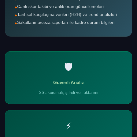
Canlı skor takibi ve anlık oran güncellemeleri
Tarihsel karşılaşma verileri (H2H) ve trend analizleri
Sakatlanma/ceza raporları ile kadro durum bilgileri
🛡️
Güvenli Analiz
SSL korumalı, şifreli veri aktarımı
⚡