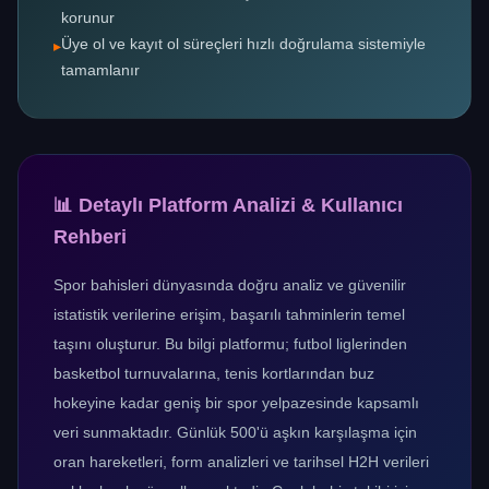
korunur
Üye ol ve kayıt ol süreçleri hızlı doğrulama sistemiyle
tamamlanır
📊 Detaylı Platform Analizi & Kullanıcı
Rehberi
Spor bahisleri dünyasında doğru analiz ve güvenilir
istatistik verilerine erişim, başarılı tahminlerin temel
taşını oluşturur. Bu bilgi platformu; futbol liglerinden
basketbol turnuvalarına, tenis kortlarından buz
hokeyine kadar geniş bir spor yelpazesinde kapsamlı
veri sunmaktadır. Günlük 500'ü aşkın karşılaşma için
oran hareketleri, form analizleri ve tarihsel H2H verileri