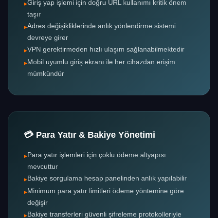
Giriş yap işlemi için doğru URL kullanımı kritik önem
taşır
Adres değişikliklerinde anlık yönlendirme sistemi
devreye girer
VPN gerektirmeden hızlı ulaşım sağlanabilmektedir
Mobil uyumlu giriş ekranı ile her cihazdan erişim
mümkündür
💳 Para Yatır & Bakiye Yönetimi
Para yatır işlemleri için çoklu ödeme altyapısı
mevcuttur
Bakiye sorgulama hesap panelinden anlık yapılabilir
Minimum para yatır limitleri ödeme yöntemine göre
değişir
Bakiye transferleri güvenli şifreleme protokolleriyle