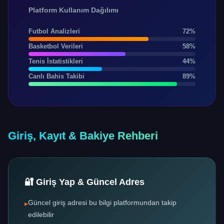
Platform Kullanım Dağılımı
Futbol Analizleri
72%
Basketbol Verileri
58%
Tenis İstatistikleri
44%
Canlı Bahis Takibi
89%
Giriş, Kayıt & Bakiye Rehberi
🔐 Giriş Yap & Güncel Adres
Güncel giriş adresi bu bilgi platformundan takip
edilebilir