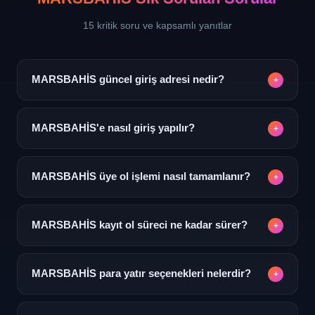
15 kritik soru ve kapsamlı yanıtlar
MARSBAHİS güncel giriş adresi nedir?
+
Güncel adres bilgisine bu bilgi platformu üzerinden anlık
olarak ulaşabilirsiniz. Adres değişikliklerinde yönlendirme
MARSBAHİS'e nasıl giriş yapılır?
+
sistemi otomatik devreye girer.
Güncel adres üzerinden giriş yap butonunu kullanarak
hesabınıza erişebilirsiniz. Doğru URL kullanımı kesintisiz
MARSBAHİS üye ol işlemi nasıl tamamlanır?
+
bağlantı için önemlidir.
Üye ol formunu doldurarak kayıt sürecini
başlatabilirsiniz. Doğrulama adımları tamamlandıktan
MARSBAHİS kayıt ol süreci ne kadar sürer?
+
sonra hesabınız aktif hale gelir.
Kayıt ol işlemi ortalama 2-3 dakika içinde
tamamlanmaktadır. Kimlik doğrulama adımı ek süre
MARSBAHİS para yatır seçenekleri nelerdir?
+
gerektirebilir.
Para yatır işlemleri için banka havalesi, kredi kartı ve e-