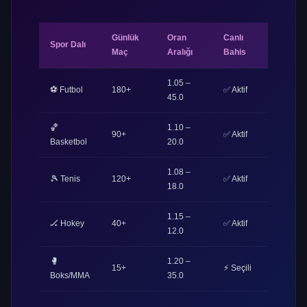
Günlük
Oran
Canlı
Spor Dalı
Maç
Aralığı
Bahis
1.05 –
⚽ Futbol
180+
✅ Aktif
45.0
🏀
1.10 –
90+
✅ Aktif
Basketbol
20.0
1.08 –
🎾 Tenis
120+
✅ Aktif
18.0
1.15 –
🏒 Hokey
40+
✅ Aktif
12.0
🥊
1.20 –
15+
⚡ Seçili
Boks/MMA
35.0