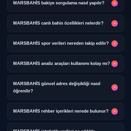
cüzdan dahil çoklu ödeme yöntemi sunulmaktadır.
MARSBAHİS bakiye sorgulama nasıl yapılır?
+
Hesap panelinden bakiye bilgilerinize anlık
ulaşabilirsiniz. Bakiye geçmişi ve işlem detayları da bu
MARSBAHİS canlı bahis özellikleri nelerdir?
+
bölümde görüntülenir.
Canlı bahis bölümünde 40'tan fazla spor dalında anlık
oranlar ve maç içi istatistikler sunulmaktadır. Oran
MARSBAHİS spor verileri nereden takip edilir?
+
güncellemeleri saniyeler içinde yansıtılır.
Spor verileri ve istatistik bölümünden anlık veriler
izlenebilir. Futbol, basketbol ve tenis başta olmak üzere
MARSBAHİS analiz araçları kullanımı kolay mı?
+
tüm dallar kapsanmaktadır.
Analiz araçları sezgisel arayüzüyle kolayca kullanılabilir.
Rehber bölümünde adım adım kullanım kılavuzları
MARSBAHİS güncel adres değişikliği nasıl
+
mevcuttur.
öğrenilir?
Bu bilgi platformunu düzenli takip ederek güncel adres
bilgisine her zaman ulaşabilirsiniz. Bildirim sistemi de
MARSBAHİS rehber içerikleri nerede bulunur?
+
mevcuttur.
Rehber bölümünde tüm kullanım kılavuzları, giriş yap
adımları ve platform özellikleri detaylı şekilde