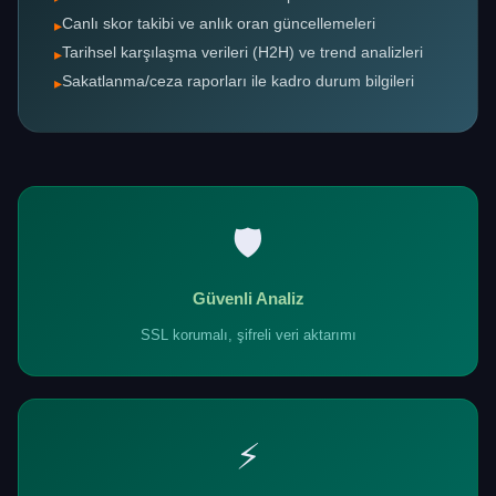
Canlı skor takibi ve anlık oran güncellemeleri
Tarihsel karşılaşma verileri (H2H) ve trend analizleri
Sakatlanma/ceza raporları ile kadro durum bilgileri
🛡️
Güvenli Analiz
SSL korumalı, şifreli veri aktarımı
⚡