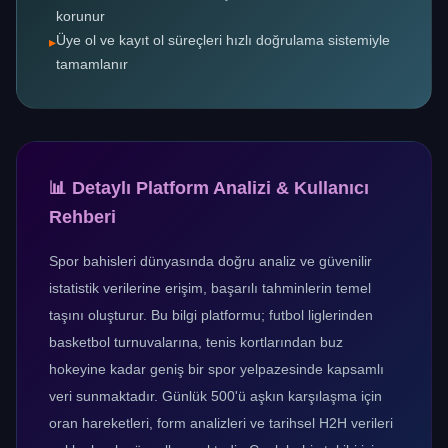
korunur
Üye ol ve kayıt ol süreçleri hızlı doğrulama sistemiyle
tamamlanır
📊 Detaylı Platform Analizi & Kullanıcı
Rehberi
Spor bahisleri dünyasında doğru analiz ve güvenilir
istatistik verilerine erişim, başarılı tahminlerin temel
taşını oluşturur. Bu bilgi platformu; futbol liglerinden
basketbol turnuvalarına, tenis kortlarından buz
hokeyine kadar geniş bir spor yelpazesinde kapsamlı
veri sunmaktadır. Günlük 500'ü aşkın karşılaşma için
oran hareketleri, form analizleri ve tarihsel H2H verileri