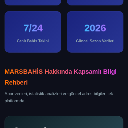
7/24
2026
Canlı Bahis Takibi
Güncel Sezon Verileri
MARSBAHİS Hakkında Kapsamlı Bilgi
Rehberi
Spor verileri, istatistik analizleri ve güncel adres bilgileri tek
platformda.