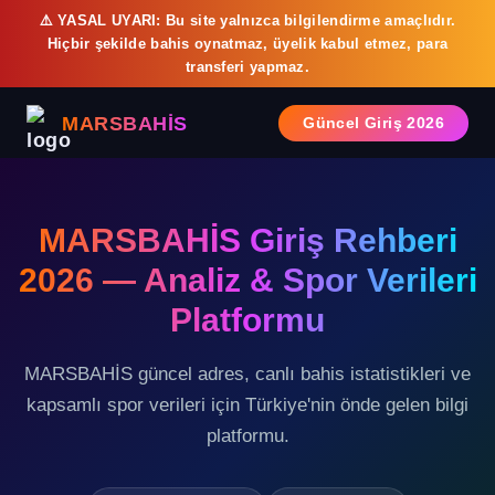
⚠️ YASAL UYARI: Bu site yalnızca bilgilendirme amaçlıdır.
Hiçbir şekilde bahis oynatmaz, üyelik kabul etmez, para
transferi yapmaz.
MARSBAHİS
Güncel Giriş 2026
MARSBAHİS Giriş Rehberi
2026 — Analiz & Spor Verileri
Platformu
MARSBAHİS güncel adres, canlı bahis istatistikleri ve
kapsamlı spor verileri için Türkiye'nin önde gelen bilgi
platformu.