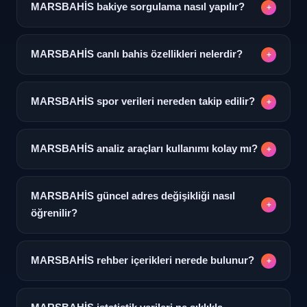
cüzdan dahil çoklu ödeme yöntemi sunulmaktadır.
MARSBAHİS bakiye sorgulama nasıl yapılır?
+
Hesap panelinden bakiye bilgilerinize anlık
ulaşabilirsiniz. Bakiye geçmişi ve işlem detayları da bu
MARSBAHİS canlı bahis özellikleri nelerdir?
+
bölümde görüntülenir.
Canlı bahis bölümünde 40'tan fazla spor dalında anlık
oranlar ve maç içi istatistikler sunulmaktadır. Oran
MARSBAHİS spor verileri nereden takip edilir?
+
güncellemeleri saniyeler içinde yansıtılır.
Spor verileri ve istatistik bölümünden anlık veriler
izlenebilir. Futbol, basketbol ve tenis başta olmak üzere
MARSBAHİS analiz araçları kullanımı kolay mı?
+
tüm dallar kapsanmaktadır.
Analiz araçları sezgisel arayüzüyle kolayca kullanılabilir.
Rehber bölümünde adım adım kullanım kılavuzları
MARSBAHİS güncel adres değişikliği nasıl
+
mevcuttur.
öğrenilir?
Bu bilgi platformunu düzenli takip ederek güncel adres
bilgisine her zaman ulaşabilirsiniz. Bildirim sistemi de
MARSBAHİS rehber içerikleri nerede bulunur?
+
mevcuttur.
Rehber bölümünde tüm kullanım kılavuzları, giriş yap
adımları ve platform özellikleri detaylı şekilde