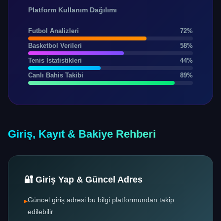
Platform Kullanım Dağılımı
Futbol Analizleri
72%
Basketbol Verileri
58%
Tenis İstatistikleri
44%
Canlı Bahis Takibi
89%
Giriş, Kayıt & Bakiye Rehberi
🔐 Giriş Yap & Güncel Adres
Güncel giriş adresi bu bilgi platformundan takip
edilebilir