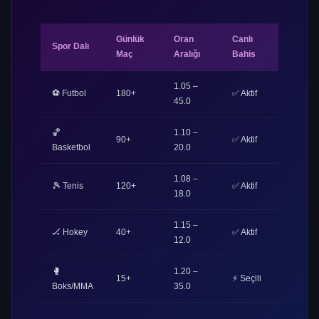
Günlük
Oran
Canlı
Spor Dalı
Maç
Aralığı
Bahis
1.05 –
⚽ Futbol
180+
✅ Aktif
45.0
🏀
1.10 –
90+
✅ Aktif
Basketbol
20.0
1.08 –
🎾 Tenis
120+
✅ Aktif
18.0
1.15 –
🏒 Hokey
40+
✅ Aktif
12.0
🥊
1.20 –
15+
⚡ Seçili
Boks/MMA
35.0