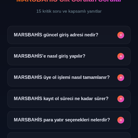
15 kritik soru ve kapsamlı yanıtlar
MARSBAHİS güncel giriş adresi nedir?
+
Güncel adres bilgisine bu bilgi platformu üzerinden anlık
olarak ulaşabilirsiniz. Adres değişikliklerinde yönlendirme
MARSBAHİS'e nasıl giriş yapılır?
+
sistemi otomatik devreye girer.
Güncel adres üzerinden giriş yap butonunu kullanarak
hesabınıza erişebilirsiniz. Doğru URL kullanımı kesintisiz
MARSBAHİS üye ol işlemi nasıl tamamlanır?
+
bağlantı için önemlidir.
Üye ol formunu doldurarak kayıt sürecini
başlatabilirsiniz. Doğrulama adımları tamamlandıktan
MARSBAHİS kayıt ol süreci ne kadar sürer?
+
sonra hesabınız aktif hale gelir.
Kayıt ol işlemi ortalama 2-3 dakika içinde
tamamlanmaktadır. Kimlik doğrulama adımı ek süre
MARSBAHİS para yatır seçenekleri nelerdir?
+
gerektirebilir.
Para yatır işlemleri için banka havalesi, kredi kartı ve e-