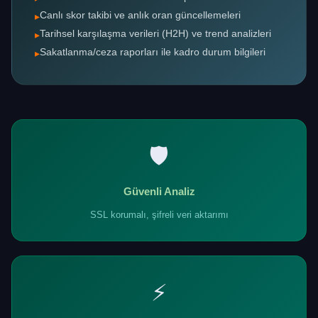
Canlı skor takibi ve anlık oran güncellemeleri
Tarihsel karşılaşma verileri (H2H) ve trend analizleri
Sakatlanma/ceza raporları ile kadro durum bilgileri
🛡️
Güvenli Analiz
SSL korumalı, şifreli veri aktarımı
⚡