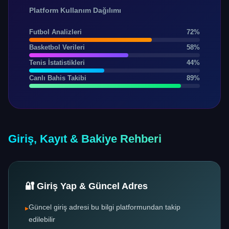
Platform Kullanım Dağılımı
Futbol Analizleri
72%
Basketbol Verileri
58%
Tenis İstatistikleri
44%
Canlı Bahis Takibi
89%
Giriş, Kayıt & Bakiye Rehberi
🔐 Giriş Yap & Güncel Adres
Güncel giriş adresi bu bilgi platformundan takip
edilebilir