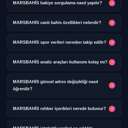
cüzdan dahil çoklu ödeme yöntemi sunulmaktadır.
MARSBAHİS bakiye sorgulama nasıl yapılır?
+
Hesap panelinden bakiye bilgilerinize anlık
ulaşabilirsiniz. Bakiye geçmişi ve işlem detayları da bu
MARSBAHİS canlı bahis özellikleri nelerdir?
+
bölümde görüntülenir.
Canlı bahis bölümünde 40'tan fazla spor dalında anlık
oranlar ve maç içi istatistikler sunulmaktadır. Oran
MARSBAHİS spor verileri nereden takip edilir?
+
güncellemeleri saniyeler içinde yansıtılır.
Spor verileri ve istatistik bölümünden anlık veriler
izlenebilir. Futbol, basketbol ve tenis başta olmak üzere
MARSBAHİS analiz araçları kullanımı kolay mı?
+
tüm dallar kapsanmaktadır.
Analiz araçları sezgisel arayüzüyle kolayca kullanılabilir.
Rehber bölümünde adım adım kullanım kılavuzları
MARSBAHİS güncel adres değişikliği nasıl
+
mevcuttur.
öğrenilir?
Bu bilgi platformunu düzenli takip ederek güncel adres
bilgisine her zaman ulaşabilirsiniz. Bildirim sistemi de
MARSBAHİS rehber içerikleri nerede bulunur?
+
mevcuttur.
Rehber bölümünde tüm kullanım kılavuzları, giriş yap
adımları ve platform özellikleri detaylı şekilde