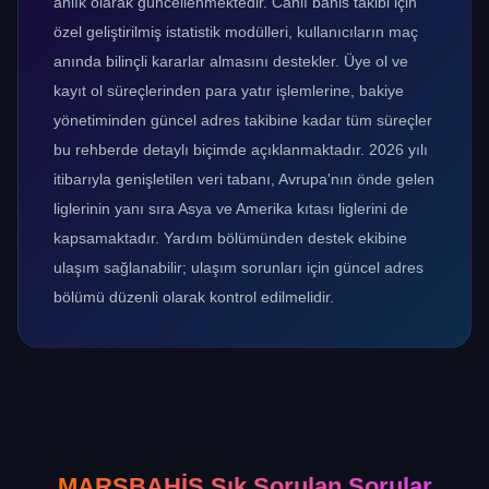
anlık olarak güncellenmektedir. Canlı bahis takibi için
özel geliştirilmiş istatistik modülleri, kullanıcıların maç
anında bilinçli kararlar almasını destekler. Üye ol ve
kayıt ol süreçlerinden para yatır işlemlerine, bakiye
yönetiminden güncel adres takibine kadar tüm süreçler
bu rehberde detaylı biçimde açıklanmaktadır. 2026 yılı
itibarıyla genişletilen veri tabanı, Avrupa'nın önde gelen
liglerinin yanı sıra Asya ve Amerika kıtası liglerini de
kapsamaktadır. Yardım bölümünden destek ekibine
ulaşım sağlanabilir; ulaşım sorunları için güncel adres
bölümü düzenli olarak kontrol edilmelidir.
MARSBAHİS Sık Sorulan Sorular