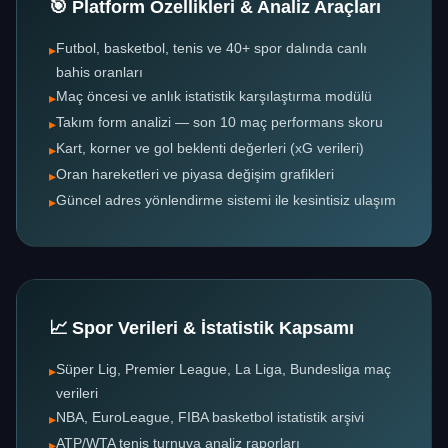
🎯 Platform Özellikleri & Analiz Araçları
Futbol, basketbol, tenis ve 40+ spor dalında canlı
bahis oranları
Maç öncesi ve anlık istatistik karşılaştırma modülü
Takım form analizi — son 10 maç performans skoru
Kart, korner ve gol beklenti değerleri (xG verileri)
Oran hareketleri ve piyasa değişim grafikleri
Güncel adres yönlendirme sistemi ile kesintisiz ulaşım
📈 Spor Verileri & İstatistik Kapsamı
Süper Lig, Premier League, La Liga, Bundesliga maç
verileri
NBA, EuroLeague, FIBA basketbol istatistik arşivi
ATP/WTA tenis turnuva analiz raporları