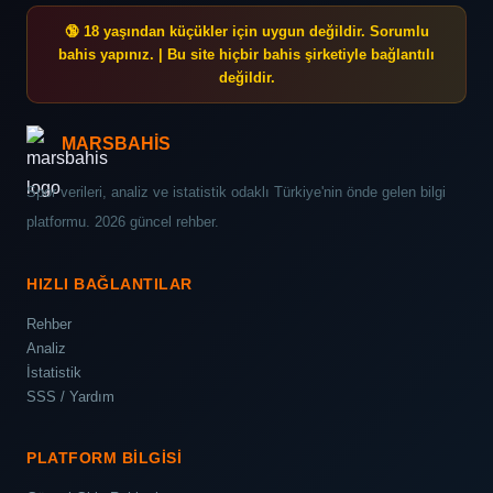
🔞 18 yaşından küçükler için uygun değildir. Sorumlu
bahis yapınız. | Bu site hiçbir bahis şirketiyle bağlantılı
değildir.
MARSBAHİS
Spor verileri, analiz ve istatistik odaklı Türkiye'nin önde gelen bilgi
platformu. 2026 güncel rehber.
HIZLI BAĞLANTILAR
Rehber
Analiz
İstatistik
SSS / Yardım
PLATFORM BILGISI