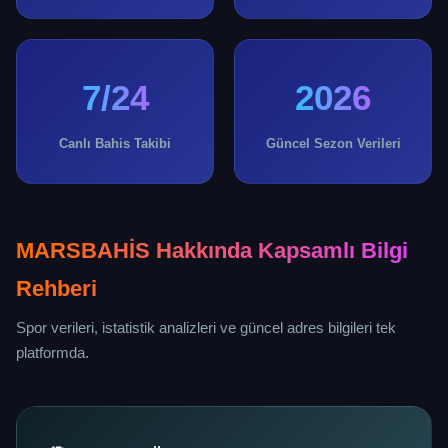
7/24
2026
Canlı Bahis Takibi
Güncel Sezon Verileri
MARSBAHİS Hakkında Kapsamlı Bilgi
Rehberi
Spor verileri, istatistik analizleri ve güncel adres bilgileri tek
platformda.