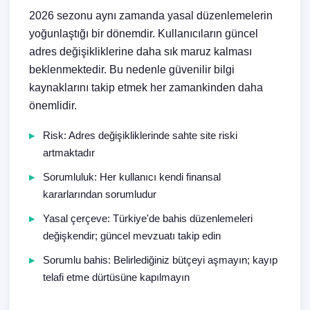
2026 sezonu aynı zamanda yasal düzenlemelerin
yoğunlaştığı bir dönemdir. Kullanıcıların güncel
adres değişikliklerine daha sık maruz kalması
beklenmektedir. Bu nedenle güvenilir bilgi
kaynaklarını takip etmek her zamankinden daha
önemlidir.
Risk: Adres değişikliklerinde sahte site riski
artmaktadır
Sorumluluk: Her kullanıcı kendi finansal
kararlarından sorumludur
Yasal çerçeve: Türkiye'de bahis düzenlemeleri
değişkendir; güncel mevzuatı takip edin
Sorumlu bahis: Belirlediğiniz bütçeyi aşmayın; kayıp
telafi etme dürtüsüne kapılmayın