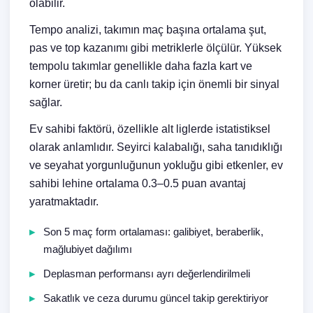
olabilir.
Tempo analizi, takımın maç başına ortalama şut,
pas ve top kazanımı gibi metriklerle ölçülür. Yüksek
tempolu takımlar genellikle daha fazla kart ve
korner üretir; bu da canlı takip için önemli bir sinyal
sağlar.
Ev sahibi faktörü, özellikle alt liglerde istatistiksel
olarak anlamlıdır. Seyirci kalabalığı, saha tanıdıklığı
ve seyahat yorgunluğunun yokluğu gibi etkenler, ev
sahibi lehine ortalama 0.3–0.5 puan avantaj
yaratmaktadır.
Son 5 maç form ortalaması: galibiyet, beraberlik,
mağlubiyet dağılımı
Deplasman performansı ayrı değerlendirilmeli
Sakatlık ve ceza durumu güncel takip gerektiriyor