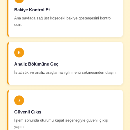
Bakiye Kontrol Et
Ana sayfada sağ üst köşedeki bakiye göstergesini kontrol
edin.
6
Analiz Bölümüne Geç
İstatistik ve analiz araçlarına ilgili menü sekmesinden ulaşın.
7
Güvenli Çıkış
İşlem sonunda oturumu kapat seçeneğiyle güvenli çıkış
yapın.