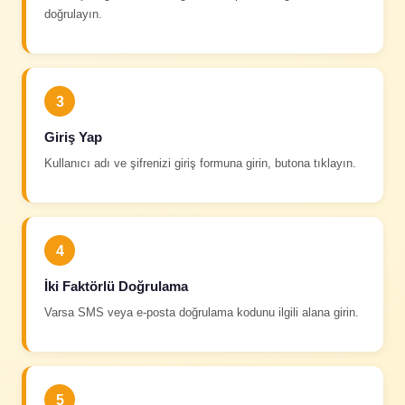
doğrulayın.
3
Giriş Yap
Kullanıcı adı ve şifrenizi giriş formuna girin, butona tıklayın.
4
İki Faktörlü Doğrulama
Varsa SMS veya e-posta doğrulama kodunu ilgili alana girin.
5