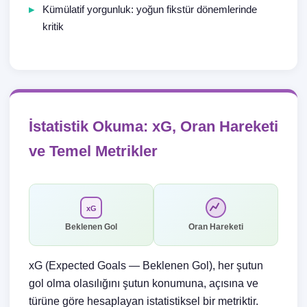
Kümülatif yorgunluk: yoğun fikstür dönemlerinde
kritik
İstatistik Okuma: xG, Oran Hareketi
ve Temel Metrikler
xG
Beklenen Gol
Oran Hareketi
xG (Expected Goals — Beklenen Gol), her şutun
gol olma olasılığını şutun konumuna, açısına ve
türüne göre hesaplayan istatistiksel bir metriktir.