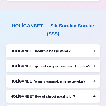
HOLİGANBET — Sık Sorulan Sorular
(SSS)
+
HOLİGANBET nedir ve ne işe yarar?
+
HOLİGANBET güncel giriş adresi nasıl bulunur?
+
HOLİGANBET'e giriş yapmak için ne gerekir?
+
HOLİGANBET üye ol süreci nasıl işler?