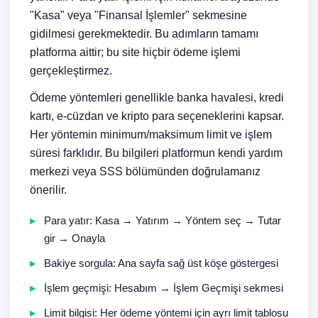
"Kasa" veya "Finansal İşlemler" sekmesine
gidilmesi gerekmektedir. Bu adımların tamamı
platforma aittir; bu site hiçbir ödeme işlemi
gerçekleştirmez.
Ödeme yöntemleri genellikle banka havalesi, kredi
kartı, e-cüzdan ve kripto para seçeneklerini kapsar.
Her yöntemin minimum/maksimum limit ve işlem
süresi farklıdır. Bu bilgileri platformun kendi yardım
merkezi veya SSS bölümünden doğrulamanız
önerilir.
Para yatır: Kasa → Yatırım → Yöntem seç → Tutar
gir → Onayla
Bakiye sorgula: Ana sayfa sağ üst köşe göstergesi
İşlem geçmişi: Hesabım → İşlem Geçmişi sekmesi
Limit bilgisi: Her ödeme yöntemi için ayrı limit tablosu