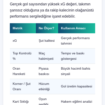
Gerçek gol sayısından yüksek xG değeri, takımın
şanssız olduğuna ya da rakip kalecinin olağanüstü
performans sergilediğine işaret edebilir.
Metrik
Ne Ölçer?
Kullanım Amacı
Gerçek performans
xG
Şut kalitesi
tahmini
Top Kontrolü
Maç
Tempo ve baskı
%
hakimiyeti
göstergesi
Oran
Piyasa
Büyük hacimli bahis
Hareketi
baskısı
sinyali
Korner / Şut
Hücum
Gol üretim kapasitesi
Oranı
etkinliği
Oyun
Kart Sıklığı
Hakem eğilimi analizi
sertliği