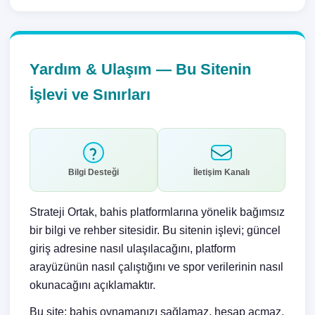
Yardım & Ulaşım — Bu Sitenin
İşlevi ve Sınırları
Bilgi Desteği
İletişim Kanalı
Strateji Ortak, bahis platformlarına yönelik bağımsız
bir bilgi ve rehber sitesidir. Bu sitenin işlevi; güncel
giriş adresine nasıl ulaşılacağını, platform
arayüzünün nasıl çalıştığını ve spor verilerinin nasıl
okunacağını açıklamaktır.
Bu site; bahis oynamanızı sağlamaz, hesap açmaz,