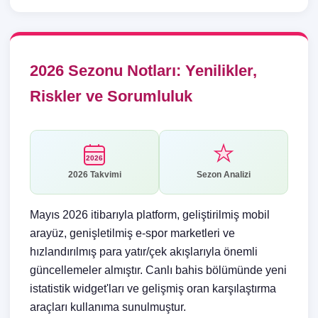
2026 Sezonu Notları: Yenilikler,
Riskler ve Sorumluluk
2026
2026 Takvimi
Sezon Analizi
Mayıs 2026
itibarıyla platform, geliştirilmiş mobil
arayüz, genişletilmiş e-spor marketleri ve
hızlandırılmış para yatır/çek akışlarıyla önemli
güncellemeler almıştır. Canlı bahis bölümünde yeni
istatistik widget'ları ve gelişmiş oran karşılaştırma
araçları kullanıma sunulmuştur.