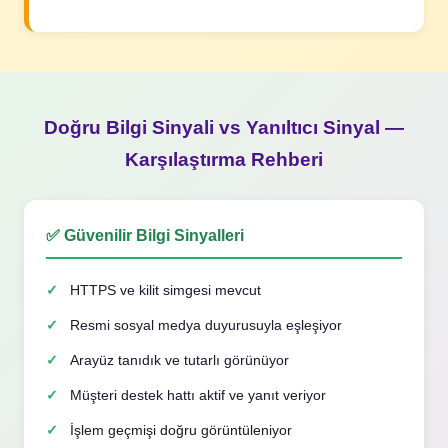
Doğru Bilgi Sinyali vs Yanıltıcı Sinyal —
Karşılaştırma Rehberi
✅ Güvenilir Bilgi Sinyalleri
HTTPS ve kilit simgesi mevcut
Resmi sosyal medya duyurusuyla eşleşiyor
Arayüz tanıdık ve tutarlı görünüyor
Müşteri destek hattı aktif ve yanıt veriyor
İşlem geçmişi doğru görüntüleniyor