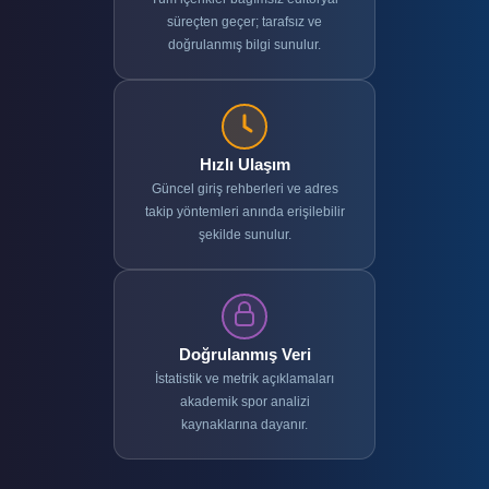
süreçten geçer; tarafsız ve
doğrulanmış bilgi sunulur.
Hızlı Ulaşım
Güncel giriş rehberleri ve adres
takip yöntemleri anında erişilebilir
şekilde sunulur.
Doğrulanmış Veri
İstatistik ve metrik açıklamaları
akademik spor analizi
kaynaklarına dayanır.