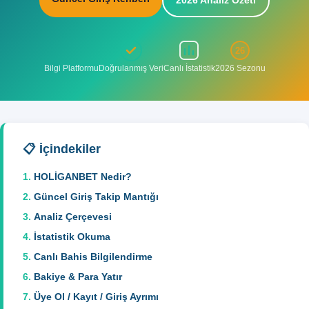
2026 Analiz Özeti
26
Bilgi Platformu
Doğrulanmış Veri
Canlı İstatistik
2026 Sezonu
📋 İçindekiler
HOLİGANBET Nedir?
Güncel Giriş Takip Mantığı
Analiz Çerçevesi
İstatistik Okuma
Canlı Bahis Bilgilendirme
Bakiye & Para Yatır
Üye Ol / Kayıt / Giriş Ayrımı