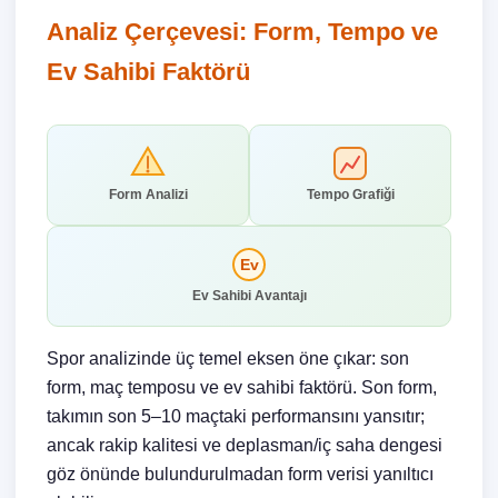
Analiz Çerçevesi: Form, Tempo ve
Ev Sahibi Faktörü
Form Analizi
Tempo Grafiği
Ev
Ev Sahibi Avantajı
Spor analizinde üç temel eksen öne çıkar: son
form, maç temposu ve ev sahibi faktörü. Son form,
takımın son 5–10 maçtaki performansını yansıtır;
ancak rakip kalitesi ve deplasman/iç saha dengesi
göz önünde bulundurulmadan form verisi yanıltıcı