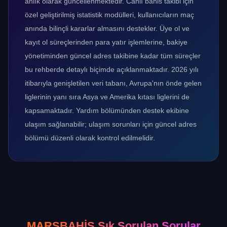
anlık olarak güncellenmektedir. Canlı bahis takibi için
özel geliştirilmiş istatistik modülleri, kullanıcıların maç
anında bilinçli kararlar almasını destekler. Üye ol ve
kayıt ol süreçlerinden para yatır işlemlerine, bakiye
yönetiminden güncel adres takibine kadar tüm süreçler
bu rehberde detaylı biçimde açıklanmaktadır. 2026 yılı
itibarıyla genişletilen veri tabanı, Avrupa'nın önde gelen
liglerinin yanı sıra Asya ve Amerika kıtası liglerini de
kapsamaktadır. Yardım bölümünden destek ekibine
ulaşım sağlanabilir; ulaşım sorunları için güncel adres
bölümü düzenli olarak kontrol edilmelidir.
MARSBAHİS Sık Sorulan Sorular