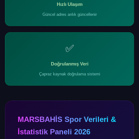
Hızlı Ulaşım
Güncel adres anlık güncellenir
✅
Doğrulanmış Veri
Çapraz kaynak doğrulama sistemi
MARSBAHİS Spor Verileri &
İstatistik Paneli 2026