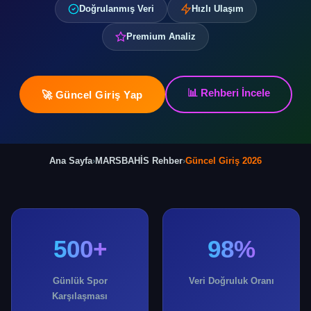
Doğrulanmış Veri
Hızlı Ulaşım
Premium Analiz
📊 Rehberi İncele
🚀 Güncel Giriş Yap
Ana Sayfa
›
MARSBAHİS Rehber
›
Güncel Giriş 2026
500+
98%
Günlük Spor
Veri Doğruluk Oranı
Karşılaşması