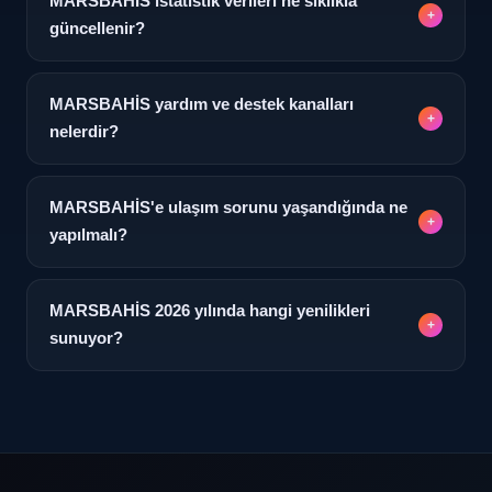
MARSBAHİS istatistik verileri ne sıklıkla
+
açıklanmaktadır.
güncellenir?
İstatistik verileri anlık güncellenmektedir. Doğrulanmış
veri kaynakları kullanılarak yüksek doğruluk oranı
MARSBAHİS yardım ve destek kanalları
+
sağlanmaktadır.
nelerdir?
Yardım bölümünden canlı destek, e-posta ve SSS
kanallarına ulaşım sağlanabilmektedir. 7/24 destek
MARSBAHİS'e ulaşım sorunu yaşandığında ne
+
hizmeti mevcuttur.
yapılmalı?
Ulaşım sorunu yaşandığında öncelikle güncel adres
bölümü kontrol edilmeli, ardından yardım kanallarına
MARSBAHİS 2026 yılında hangi yenilikleri
+
başvurulmalıdır.
sunuyor?
2026 yılında geliştirilmiş analiz araçları, genişletilmiş
spor verileri ve yenilenen canlı bahis arayüzü kullanıcı
deneyimini üst seviyeye taşımaktadır.