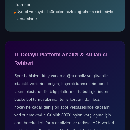
korunur
Üye ol ve kayıt ol süreçleri hızlı doğrulama sistemiyle
tamamlanır
📊 Detaylı Platform Analizi & Kullanıcı
Rehberi
Spor bahisleri dünyasında doğru analiz ve güvenilir
istatistik verilerine erişim, başarılı tahminlerin temel
taşını oluşturur. Bu bilgi platformu; futbol liglerinden
basketbol turnuvalarına, tenis kortlarından buz
hokeyine kadar geniş bir spor yelpazesinde kapsamlı
veri sunmaktadır. Günlük 500'ü aşkın karşılaşma için
oran hareketleri, form analizleri ve tarihsel H2H verileri