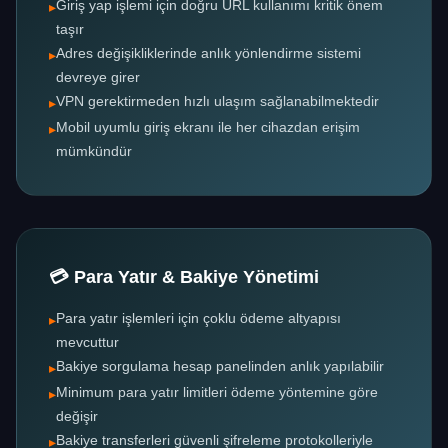
Giriş yap işlemi için doğru URL kullanımı kritik önem
taşır
Adres değişikliklerinde anlık yönlendirme sistemi
devreye girer
VPN gerektirmeden hızlı ulaşım sağlanabilmektedir
Mobil uyumlu giriş ekranı ile her cihazdan erişim
mümkündür
💳 Para Yatır & Bakiye Yönetimi
Para yatır işlemleri için çoklu ödeme altyapısı
mevcuttur
Bakiye sorgulama hesap panelinden anlık yapılabilir
Minimum para yatır limitleri ödeme yöntemine göre
değişir
Bakiye transferleri güvenli şifreleme protokolleriyle