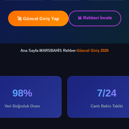
📊 Rehberi İncele
🚀 Güncel Giriş Yap
Ana Sayfa
›
MARSBAHİS Rehber
›
Güncel Giriş 2026
98%
7/24
Veri Doğruluk Oranı
Canlı Bahis Takibi