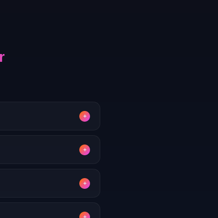
r
+
de yönlendirme sistemi
+
kesintisiz bağlantı için
+
hesabınız aktif hale gelir.
+