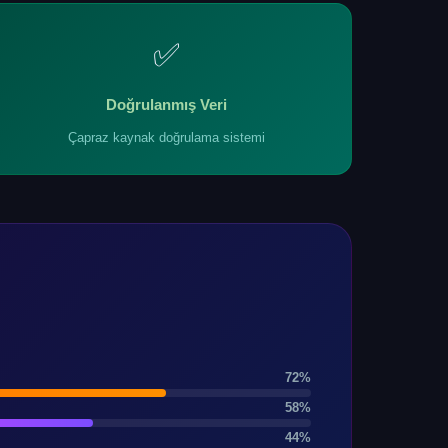
✅
Doğrulanmış Veri
Çapraz kaynak doğrulama sistemi
72%
58%
44%