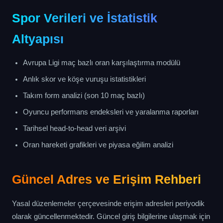
Spor Verileri ve İstatistik
Altyapısı
Avrupa Ligi maç bazlı oran karşılaştırma modülü
Anlık skor ve köşe vuruşu istatistikleri
Takım form analizi (son 10 maç bazlı)
Oyuncu performans endeksleri ve yaralanma raporları
Tarihsel head-to-head veri arşivi
Oran hareketi grafikleri ve piyasa eğilim analizi
Güncel Adres ve Erişim Rehberi
Yasal düzenlemeler çerçevesinde erişim adresleri periyodik
olarak güncellenmektedir. Güncel giriş bilgilerine ulaşmak için