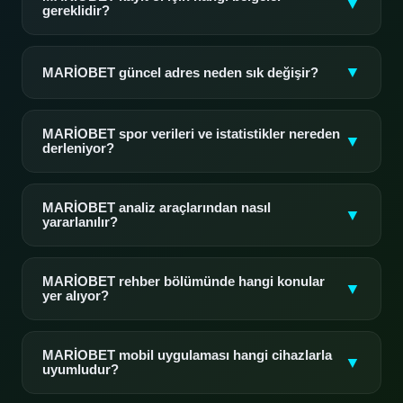
▼
gereklidir?
ayarları menüsündeki finans bölümünden ulaşılabilir.
Kimlik doğrulama için nüfus cüzdanı veya pasaport
görseli, adres doğrulama için ise son 3 aya ait fatura ya
▼
MARİOBET güncel adres neden sık değişir?
da banka ekstresi talep edilmektedir.
Ülkemizde uygulanan internet düzenlemeleri
kapsamında bahis platformlarına yönelik erişim
MARİOBET spor verileri ve istatistikler nereden
▼
derleniyor?
engellemeleri nedeniyle adresler periyodik olarak
güncellenmektedir. Bu durum sektörün genel bir
Sportradar, Opta ve Betradar gibi uluslararası veri
özelliğidir.
sağlayıcılardan beslenen platform, 500'ü aşkın lig ve
MARİOBET analiz araçlarından nasıl
▼
yararlanılır?
turnuvaya ait anlık istatistik sunmaktadır.
Platform içi analiz panelinden takım karşılaştırmaları,
oran hareketleri ve form grafikleri incelenebilir. Filtre
MARİOBET rehber bölümünde hangi konular
▼
yer alıyor?
seçenekleriyle spor dalı, lig ve tarih bazlı analiz
yapılabilmektedir.
Rehber bölümünde hesap oluşturma, para yatır/çek
işlemleri, bonus kullanımı, canlı bahis stratejileri ve
MARİOBET mobil uygulaması hangi cihazlarla
▼
uyumludur?
güvenlik ayarları hakkında kapsamlı bilgiler yer
almaktadır.