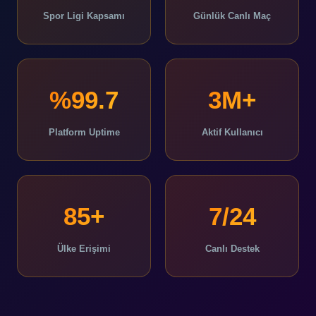
Spor Ligi Kapsamı
Günlük Canlı Maç
%99.7
3M+
Platform Uptime
Aktif Kullanıcı
85+
7/24
Ülke Erişimi
Canlı Destek