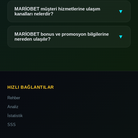
iOS 13 ve üzeri iPhone/iPad modelleri ile Android 8.0 ve
üzeri cihazlarla tam uyumlu çalışmaktadır. APK dosyası
MARİOBET müşteri hizmetlerine ulaşım
▼
kanalları nelerdir?
resmi kanaldan indirilebilmektedir.
7/24 canlı sohbet, e-posta desteği ve Telegram kanalı
üzerinden müşteri hizmetlerine ulaşım
MARİOBET bonus ve promosyon bilgilerine
▼
nereden ulaşılır?
sağlanabilmektedir. Ortalama yanıt süresi canlı
sohbette 2 dakikanın altındadır.
Promosyonlar sekmesinde hoşgeldin bonusu, kayıp
bonusu, yatırım bonusu ve freespin kampanyaları
detaylı çevrim koşullarıyla birlikte listelenmektedir.
Kampanyalar haftalık güncellenmektedir.
HIZLI BAĞLANTILAR
Rehber
Analiz
İstatistik
SSS