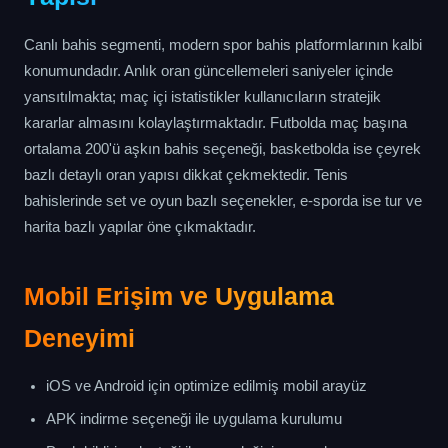
Canlı bahis segmenti, modern spor bahis platformlarının kalbi
konumundadır. Anlık oran güncellemeleri saniyeler içinde
yansıtılmakta; maç içi istatistikler kullanıcıların stratejik
kararlar almasını kolaylaştırmaktadır. Futbolda maç başına
ortalama 200'ü aşkın bahis seçeneği, basketbolda ise çeyrek
bazlı detaylı oran yapısı dikkat çekmektedir. Tenis
bahislerinde set ve oyun bazlı seçenekler, e-sporda ise tur ve
harita bazlı yapılar öne çıkmaktadır.
Mobil Erişim ve Uygulama
Deneyimi
iOS ve Android için optimize edilmiş mobil arayüz
APK indirme seçeneği ile uygulama kurulumu