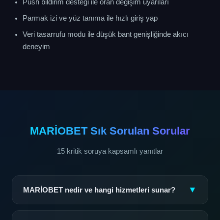
Push bildirim desteği ile oran değişim uyarıları
Parmak izi ve yüz tanıma ile hızlı giriş yap
Veri tasarrufu modu ile düşük bant genişliğinde akıcı
deneyim
MARİOBET Sık Sorulan Sorular
15 kritik soruya kapsamlı yanıtlar
▼
MARİOBET nedir ve hangi hizmetleri sunar?
Uluslararası lisanslı, spor bahsi ve casino hizmetleri