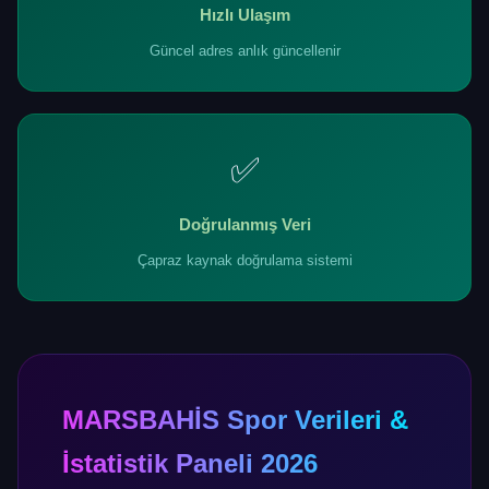
Hızlı Ulaşım
Güncel adres anlık güncellenir
✅
Doğrulanmış Veri
Çapraz kaynak doğrulama sistemi
MARSBAHİS Spor Verileri &
İstatistik Paneli 2026