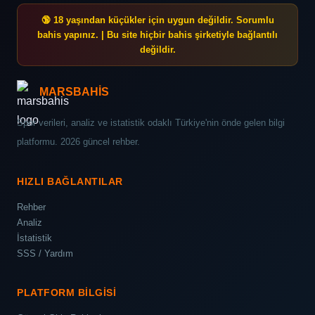
🔞 18 yaşından küçükler için uygun değildir. Sorumlu
bahis yapınız. | Bu site hiçbir bahis şirketiyle bağlantılı
değildir.
MARSBAHİS
Spor verileri, analiz ve istatistik odaklı Türkiye'nin önde gelen bilgi
platformu. 2026 güncel rehber.
HIZLI BAĞLANTILAR
Rehber
Analiz
İstatistik
SSS / Yardım
PLATFORM BILGISI