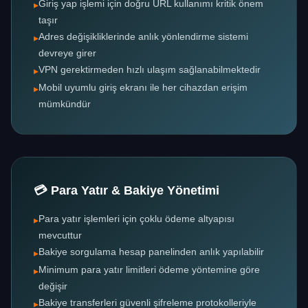
Giriş yap işlemi için doğru URL kullanımı kritik önem
taşır
Adres değişikliklerinde anlık yönlendirme sistemi
devreye girer
VPN gerektirmeden hızlı ulaşım sağlanabilmektedir
Mobil uyumlu giriş ekranı ile her cihazdan erişim
mümkündür
💳 Para Yatır & Bakiye Yönetimi
Para yatır işlemleri için çoklu ödeme altyapısı
mevcuttur
Bakiye sorgulama hesap panelinden anlık yapılabilir
Minimum para yatır limitleri ödeme yöntemine göre
değişir
Bakiye transferleri güvenli şifreleme protokolleriyle