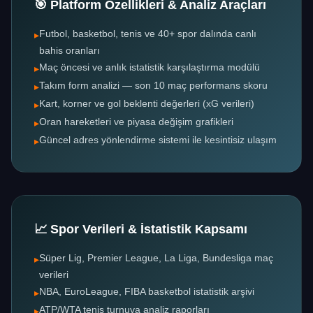
🎯 Platform Özellikleri & Analiz Araçları
Futbol, basketbol, tenis ve 40+ spor dalında canlı
bahis oranları
Maç öncesi ve anlık istatistik karşılaştırma modülü
Takım form analizi — son 10 maç performans skoru
Kart, korner ve gol beklenti değerleri (xG verileri)
Oran hareketleri ve piyasa değişim grafikleri
Güncel adres yönlendirme sistemi ile kesintisiz ulaşım
📈 Spor Verileri & İstatistik Kapsamı
Süper Lig, Premier League, La Liga, Bundesliga maç
verileri
NBA, EuroLeague, FIBA basketbol istatistik arşivi
ATP/WTA tenis turnuva analiz raporları