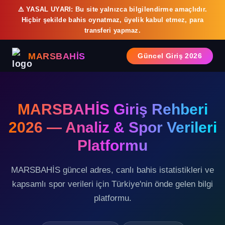
⚠️ YASAL UYARI: Bu site yalnızca bilgilendirme amaçlıdır.
Hiçbir şekilde bahis oynatmaz, üyelik kabul etmez, para
transferi yapmaz.
MARSBAHİS
Güncel Giriş 2026
MARSBAHİS Giriş Rehberi
2026 — Analiz & Spor Verileri
Platformu
MARSBAHİS güncel adres, canlı bahis istatistikleri ve
kapsamlı spor verileri için Türkiye'nin önde gelen bilgi
platformu.