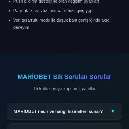
Push bildirim desteği ile oran değişim uyarıları
Parmak izi ve yüz tanıma ile hızlı giriş yap
Veri tasarrufu modu ile düşük bant genişliğinde akıcı
deneyim
MARİOBET Sık Sorulan Sorular
15 kritik soruya kapsamlı yanıtlar
▼
MARİOBET nedir ve hangi hizmetleri sunar?
Uluslararası lisanslı, spor bahsi ve casino hizmetleri