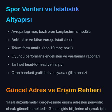
Spor Verileri ve İstatistik
Altyapısı
Avrupa Ligi maç bazlı oran karşılaştırma modülü
Anlık skor ve köşe vuruşu istatistikleri
Takım form analizi (son 10 maç bazlı)
Oyuncu performans endeksleri ve yaralanma raporları
Tarihsel head-to-head veri arşivi
Oran hareketi grafikleri ve piyasa eğilim analizi
Güncel Adres ve Erişim Rehberi
Yasal düzenlemeler çerçevesinde erişim adresleri periyodik
olarak güncellenmektedir. Güncel giriş bilgilerine ulaşmak için