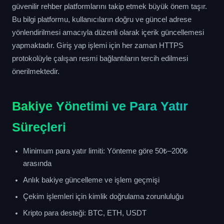
güvenilir rehber platformlarını takip etmek büyük önem taşır.
Bu bilgi platformu, kullanıcıların doğru ve güncel adrese
yönlendirilmesi amacıyla düzenli olarak içerik güncellemesi
yapmaktadır. Giriş yap işlemi için her zaman HTTPS
protokolüyle çalışan resmi bağlantıların tercih edilmesi
önerilmektedir.
Bakiye Yönetimi ve Para Yatır
Süreçleri
Minimum para yatır limiti: Yönteme göre 50₺–200₺
arasında
Anlık bakiye güncelleme ve işlem geçmişi
Çekim işlemleri için kimlik doğrulama zorunluluğu
Kripto para desteği: BTC, ETH, USDT