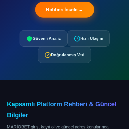
Rehberi İncele →
Güvenli Analiz
Hızlı Ulaşım
Doğrulanmış Veri
Kapsamlı Platform Rehberi & Güncel
Bilgiler
MARİOBET giriş, kayıt ol ve güncel adres konularında