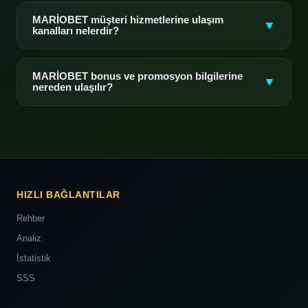
iOS 13 ve üzeri iPhone/iPad modelleri ile Android 8.0 ve
üzeri cihazlarla tam uyumlu çalışmaktadır. APK dosyası
MARİOBET müşteri hizmetlerine ulaşım
▼
kanalları nelerdir?
resmi kanaldan indirilebilmektedir.
7/24 canlı sohbet, e-posta desteği ve Telegram kanalı
üzerinden müşteri hizmetlerine ulaşım
MARİOBET bonus ve promosyon bilgilerine
▼
nereden ulaşılır?
sağlanabilmektedir. Ortalama yanıt süresi canlı
sohbette 2 dakikanın altındadır.
Promosyonlar sekmesinde hoşgeldin bonusu, kayıp
bonusu, yatırım bonusu ve freespin kampanyaları
detaylı çevrim koşullarıyla birlikte listelenmektedir.
Kampanyalar haftalık güncellenmektedir.
HIZLI BAĞLANTILAR
Rehber
Analiz
İstatistik
SSS