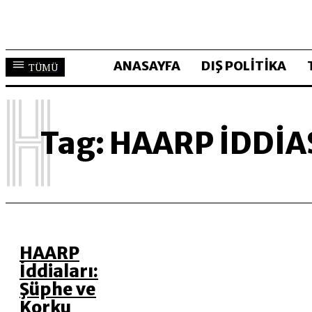
ANASAYFA
DIŞ POLİTİKA
TÜMÜ
H
Tag:
HAARP IDDIA
HAARP
İddiaları:
Şüphe ve
Korku