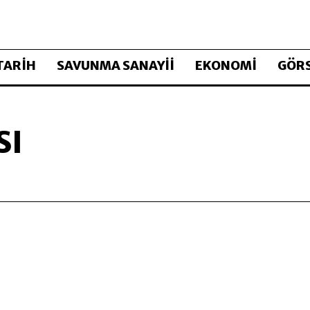
TARİH
SAVUNMA SANAYİİ
EKONOMİ
GÖRS
SI