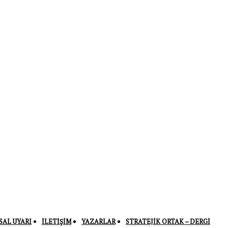
SAL UYARI
İLETIŞIM
YAZARLAR
STRATEJIK ORTAK – DERGI