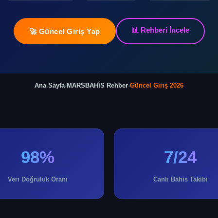
📊 Rehberi İncele
🚀 Güncel Giriş Yap
Ana Sayfa
›
MARSBAHİS Rehber
›
Güncel Giriş 2026
98%
7/24
Veri Doğruluk Oranı
Canlı Bahis Takibi