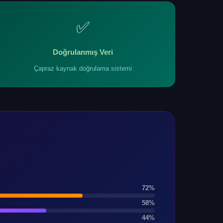
✅
Doğrulanmış Veri
Çapraz kaynak doğrulama sistemi
72%
58%
44%