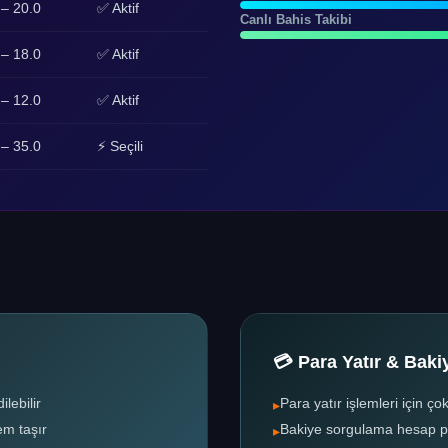
 – 20.0
✅ Aktif
Canlı Bahis Takibi
 – 18.0
✅ Aktif
 – 12.0
✅ Aktif
 – 35.0
⚡ Seçili
💳 Para Yatır & Baki
lebilir
Para yatır işlemleri için ç
em taşır
Bakiye sorgulama hesap pan