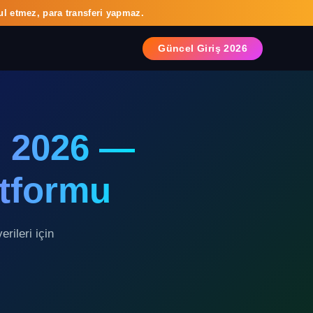
ul etmez, para transferi yapmaz.
Güncel Giriş 2026
 2026 —
atformu
rileri için