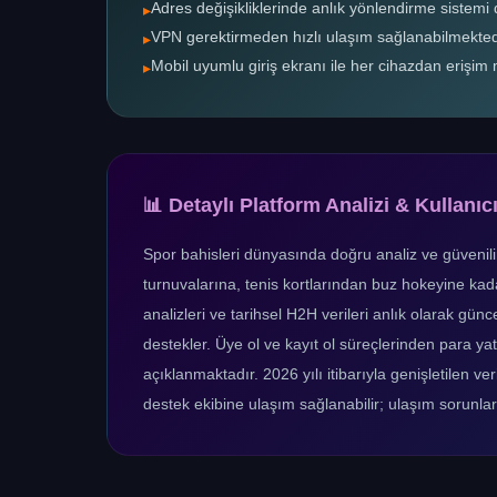
Adres değişikliklerinde anlık yönlendirme sistemi 
VPN gerektirmeden hızlı ulaşım sağlanabilmekted
Mobil uyumlu giriş ekranı ile her cihazdan eriş
📊 Detaylı Platform Analizi & Kullanıc
Spor bahisleri dünyasında doğru analiz ve güvenilir i
turnuvalarına, tenis kortlarından buz hokeyine kad
analizleri ve tarihsel H2H verileri anlık olarak günce
destekler. Üye ol ve kayıt ol süreçlerinden para y
açıklanmaktadır. 2026 yılı itibarıyla genişletilen 
destek ekibine ulaşım sağlanabilir; ulaşım sorunlar