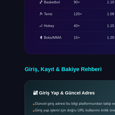
🏀 Basketbol
90+
1.10
🎾 Tenis
120+
1.08
🏒 Hokey
40+
1.15
🥊 Boks/MMA
15+
1.20
Giriş, Kayıt & Bakiye Rehberi
🔐 Giriş Yap & Güncel Adres
Güncel giriş adresi bu bilgi platformundan takip edi
Giriş yap işlemi için doğru URL kullanımı kritik ön