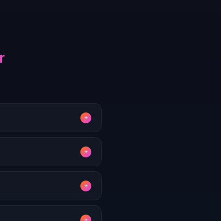
r
+
de yönlendirme sistemi
+
kesintisiz bağlantı için
+
hesabınız aktif hale gelir.
+