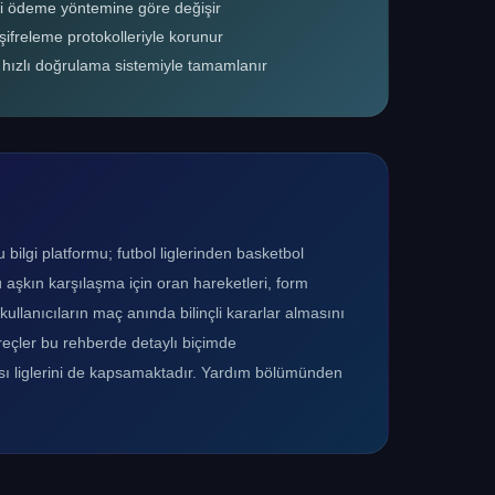
ri ödeme yöntemine göre değişir
 şifreleme protokolleriyle korunur
i hızlı doğrulama sistemiyle tamamlanır
u bilgi platformu; futbol liglerinden basketbol
 aşkın karşılaşma için oran hareketleri, form
, kullanıcıların maç anında bilinçli kararlar almasını
üreçler bu rehberde detaylı biçimde
ıtası liglerini de kapsamaktadır. Yardım bölümünden