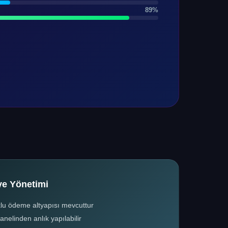
89%
ye Yönetimi
oklu ödeme altyapısı mevcuttur
elinden anlık yapılabilir