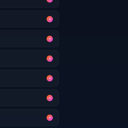
ebilir.
+
tadır.
+
ölümde görüntülenir.
+
 Oran güncellemeleri saniyeler
+
üzere tüm dallar
+
vuzları mevcuttur.
+