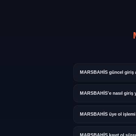
MARSBAHİS güncel giriş a
Güncel adres bilgisine bu bilg
otomatik devreye girer.
MARSBAHİS'e nasıl giriş y
Güncel adres üzerinden giriş 
önemlidir.
MARSBAHİS üye ol işlemi 
Üye ol formunu doldurarak kay
MARSBAHİS kayıt ol sürec