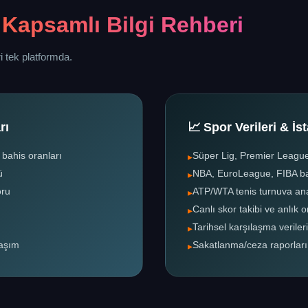
apsamlı Bilgi Rehberi
ri tek platformda.
rı
📈 Spor Verileri & İs
 bahis oranları
Süper Lig, Premier League,
ü
NBA, EuroLeague, FIBA bask
oru
ATP/WTA tenis turnuva anal
Canlı skor takibi ve anlık 
Tarihsel karşılaşma veriler
laşım
Sakatlanma/ceza raporları 