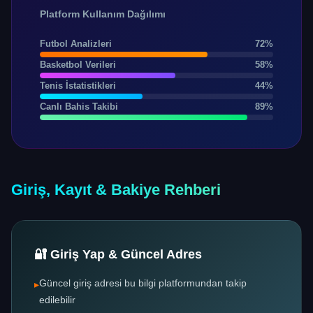
Platform Kullanım Dağılımı
Futbol Analizleri
72%
Basketbol Verileri
58%
Tenis İstatistikleri
44%
Canlı Bahis Takibi
89%
Giriş, Kayıt & Bakiye Rehberi
🔐 Giriş Yap & Güncel Adres
Güncel giriş adresi bu bilgi platformundan takip
edilebilir