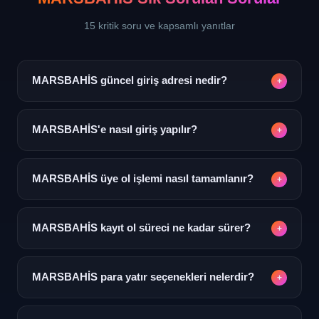
15 kritik soru ve kapsamlı yanıtlar
MARSBAHİS güncel giriş adresi nedir?
+
Güncel adres bilgisine bu bilgi platformu üzerinden anlık
olarak ulaşabilirsiniz. Adres değişikliklerinde yönlendirme
MARSBAHİS'e nasıl giriş yapılır?
+
sistemi otomatik devreye girer.
Güncel adres üzerinden giriş yap butonunu kullanarak
hesabınıza erişebilirsiniz. Doğru URL kullanımı kesintisiz
MARSBAHİS üye ol işlemi nasıl tamamlanır?
+
bağlantı için önemlidir.
Üye ol formunu doldurarak kayıt sürecini
başlatabilirsiniz. Doğrulama adımları tamamlandıktan
MARSBAHİS kayıt ol süreci ne kadar sürer?
+
sonra hesabınız aktif hale gelir.
Kayıt ol işlemi ortalama 2-3 dakika içinde
tamamlanmaktadır. Kimlik doğrulama adımı ek süre
MARSBAHİS para yatır seçenekleri nelerdir?
+
gerektirebilir.
Para yatır işlemleri için banka havalesi, kredi kartı ve e-