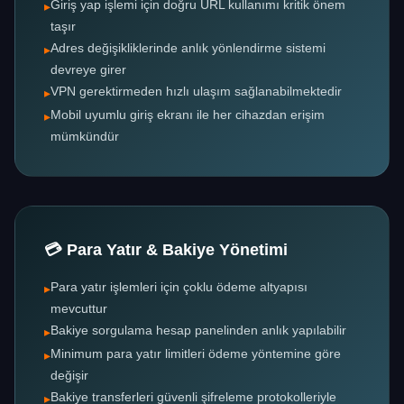
Giriş yap işlemi için doğru URL kullanımı kritik önem
taşır
Adres değişikliklerinde anlık yönlendirme sistemi
devreye girer
VPN gerektirmeden hızlı ulaşım sağlanabilmektedir
Mobil uyumlu giriş ekranı ile her cihazdan erişim
mümkündür
💳 Para Yatır & Bakiye Yönetimi
Para yatır işlemleri için çoklu ödeme altyapısı
mevcuttur
Bakiye sorgulama hesap panelinden anlık yapılabilir
Minimum para yatır limitleri ödeme yöntemine göre
değişir
Bakiye transferleri güvenli şifreleme protokolleriyle