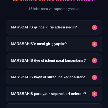
15 kritik soru ve kapsamlı yanıtlar
MARSBAHİS güncel giriş adresi nedir?
+
Güncel adres bilgisine bu bilgi platformu üzerinden anlık
olarak ulaşabilirsiniz. Adres değişikliklerinde yönlendirme
MARSBAHİS'e nasıl giriş yapılır?
+
sistemi otomatik devreye girer.
Güncel adres üzerinden giriş yap butonunu kullanarak
hesabınıza erişebilirsiniz. Doğru URL kullanımı kesintisiz
MARSBAHİS üye ol işlemi nasıl tamamlanır?
+
bağlantı için önemlidir.
Üye ol formunu doldurarak kayıt sürecini
başlatabilirsiniz. Doğrulama adımları tamamlandıktan
MARSBAHİS kayıt ol süreci ne kadar sürer?
+
sonra hesabınız aktif hale gelir.
Kayıt ol işlemi ortalama 2-3 dakika içinde
tamamlanmaktadır. Kimlik doğrulama adımı ek süre
MARSBAHİS para yatır seçenekleri nelerdir?
+
gerektirebilir.
Para yatır işlemleri için banka havalesi, kredi kartı ve e-