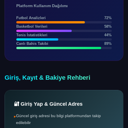
Platform Kullanım Dağılımı
Futbol Analizleri
72%
Basketbol Verileri
58%
Tenis İstatistikleri
44%
Canlı Bahis Takibi
89%
Giriş, Kayıt & Bakiye Rehberi
🔐 Giriş Yap & Güncel Adres
Güncel giriş adresi bu bilgi platformundan takip
edilebilir