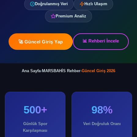
Doğrulanmış Veri
Hızlı Ulaşım
Premium Analiz
📊 Rehberi İncele
🚀 Güncel Giriş Yap
Ana Sayfa
›
MARSBAHİS Rehber
›
Güncel Giriş 2026
500+
98%
Günlük Spor
Veri Doğruluk Oranı
Karşılaşması