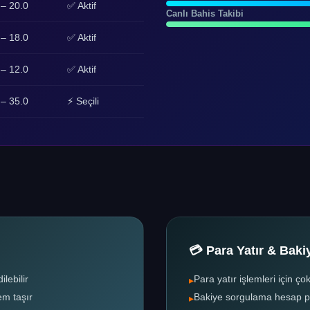
 – 20.0
✅ Aktif
Canlı Bahis Takibi
 – 18.0
✅ Aktif
 – 12.0
✅ Aktif
 – 35.0
⚡ Seçili
💳 Para Yatır & Baki
lebilir
Para yatır işlemleri için ç
em taşır
Bakiye sorgulama hesap pan