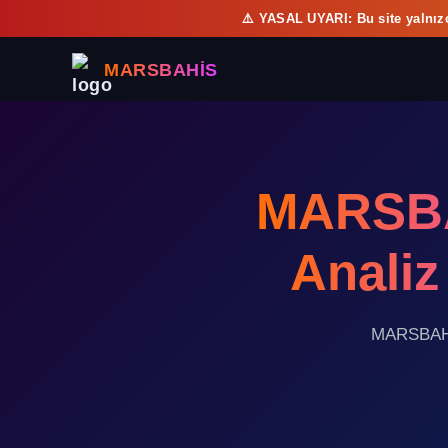
⚠️ YASAL UYARI: Bu site yalnızc
MARSBAHİS
MARSBA
Analiz
MARSBAHİS 