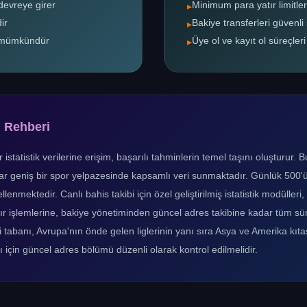
devreye girer
Minimum para yatır limitle
ir
Bakiye transferleri güvenli
im mümkündür
Üye ol ve kayıt ol süreçler
ı Rehberi
statistik verilerine erişim, başarılı tahminlerin temel taşını oluşturur. B
ar geniş bir spor yelpazesinde kapsamlı veri sunmaktadır. Günlük 500'ü
llenmektedir. Canlı bahis takibi için özel geliştirilmiş istatistik modülleri
atır işlemlerine, bakiye yönetiminden güncel adres takibine kadar tüm s
veri tabanı, Avrupa'nın önde gelen liglerinin yanı sıra Asya ve Amerika k
ı için güncel adres bölümü düzenli olarak kontrol edilmelidir.