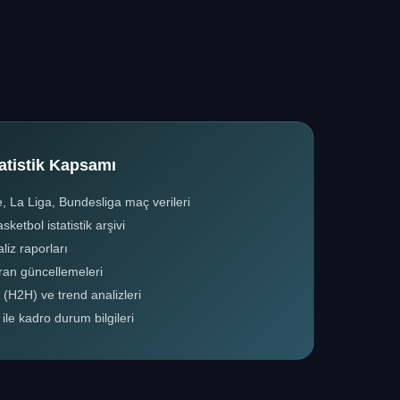
tatistik Kapsamı
 La Liga, Bundesliga maç verileri
etbol istatistik arşivi
iz raporları
oran güncellemeleri
i (H2H) ve trend analizleri
ile kadro durum bilgileri