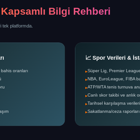
apsamlı Bilgi Rehberi
ri tek platformda.
rı
📈 Spor Verileri & İs
 bahis oranları
Süper Lig, Premier League,
ü
NBA, EuroLeague, FIBA bask
oru
ATP/WTA tenis turnuva anal
Canlı skor takibi ve anlık 
Tarihsel karşılaşma veriler
laşım
Sakatlanma/ceza raporları 