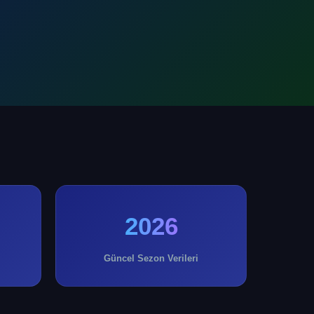
2026
Güncel Sezon Verileri