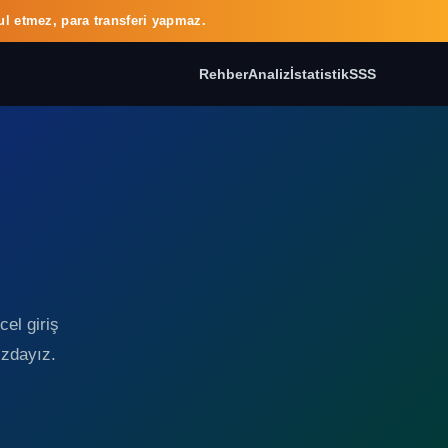
ul etmez, para transferi yapmaz.
Rehber
Analiz
İstatistik
SSS
cel giriş
ızdayız.