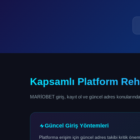
Kapsamlı Platform Rehb
MARİOBET giriş, kayıt ol ve güncel adres konularınd
Güncel Giriş Yöntemleri
Platforma erişim için güncel adres takibi kritik önem 