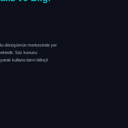
ir. Bu dönüşümün merkezinde yer
mektedir. Söz konusu
arak kullanıcıların bilinçli