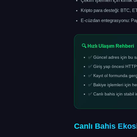
Çekim işlemleri için kimlik 
Kripto para desteği: BTC, 
E-cüzdan entegrasyonu: Pap
🔍 Hızlı Ulaşım Rehberi
✅ Güncel adres için bu sa
✅ Giriş yap öncesi HTTP
✅ Kayıt ol formunda gerçek
✅ Bakiye işlemleri için 
✅ Canlı bahis için stabil 
Canlı Bahis Ekos