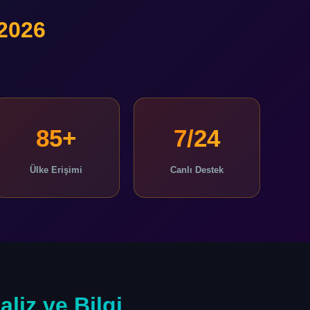
 2026
85+
7/24
Ülke Erişimi
Canlı Destek
iz ve Bilgi