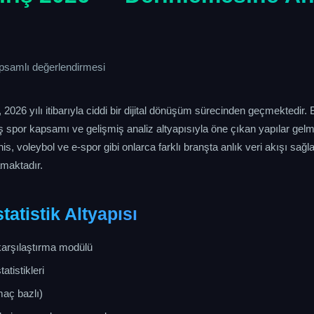
psamlı değerlendirmesi
, 2026 yılı itibarıyla ciddi bir dijital dönüşüm sürecinden geçmekted
iş spor kapsamı ve gelişmiş analiz altyapısıyla öne çıkan yapılar gel
nis, voleybol ve e-spor gibi onlarca farklı branşta anlık veri akışı sağlay
amaktadır.
statistik Altyapısı
karşılaştırma modülü
atistikleri
maç bazlı)