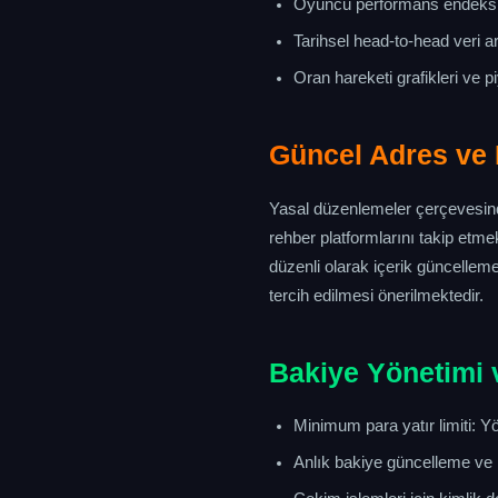
Oyuncu performans endeksle
Tarihsel head-to-head veri ar
Oran hareketi grafikleri ve p
Güncel Adres ve 
Yasal düzenlemeler çerçevesinde 
rehber platformlarını takip etme
düzenli olarak içerik güncellem
tercih edilmesi önerilmektedir.
Bakiye Yönetimi v
Minimum para yatır limiti:
Anlık bakiye güncelleme ve