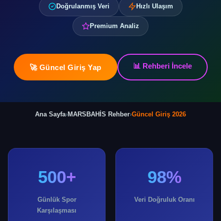
Doğrulanmış Veri
Hızlı Ulaşım
Premium Analiz
📊 Rehberi İncele
🚀 Güncel Giriş Yap
Ana Sayfa
›
MARSBAHİS Rehber
›
Güncel Giriş 2026
500+
98%
Günlük Spor
Veri Doğruluk Oranı
Karşılaşması