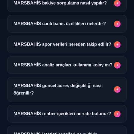
cüzdan dahil çoklu ödeme yöntemi sunulmaktadır.
MARSBAHİS bakiye sorgulama nasıl yapılır?
+
Hesap panelinden bakiye bilgilerinize anlık
ulaşabilirsiniz. Bakiye geçmişi ve işlem detayları da bu
MARSBAHİS canlı bahis özellikleri nelerdir?
+
bölümde görüntülenir.
Canlı bahis bölümünde 40'tan fazla spor dalında anlık
oranlar ve maç içi istatistikler sunulmaktadır. Oran
MARSBAHİS spor verileri nereden takip edilir?
+
güncellemeleri saniyeler içinde yansıtılır.
Spor verileri ve istatistik bölümünden anlık veriler
izlenebilir. Futbol, basketbol ve tenis başta olmak üzere
MARSBAHİS analiz araçları kullanımı kolay mı?
+
tüm dallar kapsanmaktadır.
Analiz araçları sezgisel arayüzüyle kolayca kullanılabilir.
Rehber bölümünde adım adım kullanım kılavuzları
MARSBAHİS güncel adres değişikliği nasıl
+
mevcuttur.
öğrenilir?
Bu bilgi platformunu düzenli takip ederek güncel adres
bilgisine her zaman ulaşabilirsiniz. Bildirim sistemi de
MARSBAHİS rehber içerikleri nerede bulunur?
+
mevcuttur.
Rehber bölümünde tüm kullanım kılavuzları, giriş yap
adımları ve platform özellikleri detaylı şekilde