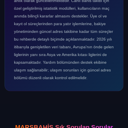
anlık olarak güncellenmektedir. Canlı bahis takibi için
özel geliştirilmiş istatistik modülleri, kullanıcıların maç
anında bilinçli kararlar almasını destekler. Üye ol ve
kayıt ol süreçlerinden para yatır işlemlerine, bakiye
yönetiminden güncel adres takibine kadar tüm süreçler
bu rehberde detaylı biçimde açıklanmaktadır. 2026 yılı
itibarıyla genişletilen veri tabanı, Avrupa'nın önde gelen
liglerinin yanı sıra Asya ve Amerika kıtası liglerini de
kapsamaktadır. Yardım bölümünden destek ekibine
ulaşım sağlanabilir; ulaşım sorunları için güncel adres
bölümü düzenli olarak kontrol edilmelidir.
MARSBAHİS Sık Sorulan Sorular