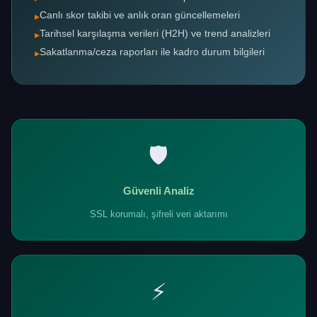
Canlı skor takibi ve anlık oran güncellemeleri
Tarihsel karşılaşma verileri (H2H) ve trend analizleri
Sakatlanma/ceza raporları ile kadro durum bilgileri
🛡️
Güvenli Analiz
SSL korumalı, şifreli veri aktarımı
⚡