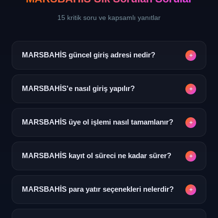
15 kritik soru ve kapsamlı yanıtlar
MARSBAHİS güncel giriş adresi nedir?
+
Güncel adres bilgisine bu bilgi platformu üzerinden anlık
olarak ulaşabilirsiniz. Adres değişikliklerinde yönlendirme
MARSBAHİS'e nasıl giriş yapılır?
+
sistemi otomatik devreye girer.
Güncel adres üzerinden giriş yap butonunu kullanarak
hesabınıza erişebilirsiniz. Doğru URL kullanımı kesintisiz
MARSBAHİS üye ol işlemi nasıl tamamlanır?
+
bağlantı için önemlidir.
Üye ol formunu doldurarak kayıt sürecini
başlatabilirsiniz. Doğrulama adımları tamamlandıktan
MARSBAHİS kayıt ol süreci ne kadar sürer?
+
sonra hesabınız aktif hale gelir.
Kayıt ol işlemi ortalama 2-3 dakika içinde
tamamlanmaktadır. Kimlik doğrulama adımı ek süre
MARSBAHİS para yatır seçenekleri nelerdir?
+
gerektirebilir.
Para yatır işlemleri için banka havalesi, kredi kartı ve e-