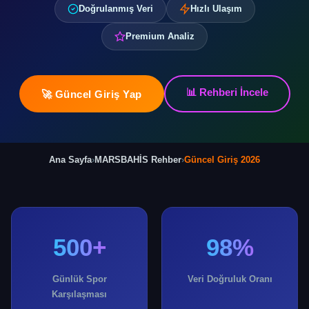
Doğrulanmış Veri
Hızlı Ulaşım
Premium Analiz
📊 Rehberi İncele
🚀 Güncel Giriş Yap
Ana Sayfa
›
MARSBAHİS Rehber
›
Güncel Giriş 2026
500+
98%
Günlük Spor
Veri Doğruluk Oranı
Karşılaşması