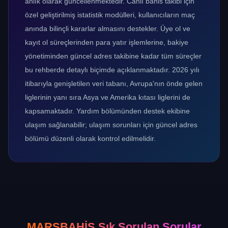
anlık olarak güncellenmektedir. Canlı bahis takibi için
özel geliştirilmiş istatistik modülleri, kullanıcıların maç
anında bilinçli kararlar almasını destekler. Üye ol ve
kayıt ol süreçlerinden para yatır işlemlerine, bakiye
yönetiminden güncel adres takibine kadar tüm süreçler
bu rehberde detaylı biçimde açıklanmaktadır. 2026 yılı
itibarıyla genişletilen veri tabanı, Avrupa'nın önde gelen
liglerinin yanı sıra Asya ve Amerika kıtası liglerini de
kapsamaktadır. Yardım bölümünden destek ekibine
ulaşım sağlanabilir; ulaşım sorunları için güncel adres
bölümü düzenli olarak kontrol edilmelidir.
MARSBAHİS Sık Sorulan Sorular