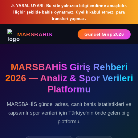
⚠️ YASAL UYARI: Bu site yalnızca bilgilendirme amaçlıdır.
Hiçbir şekilde bahis oynatmaz, üyelik kabul etmez, para
transferi yapmaz.
MARSBAHİS
Güncel Giriş 2026
MARSBAHİS Giriş Rehberi
2026 — Analiz & Spor Verileri
Platformu
MARSBAHİS güncel adres, canlı bahis istatistikleri ve
kapsamlı spor verileri için Türkiye'nin önde gelen bilgi
platformu.