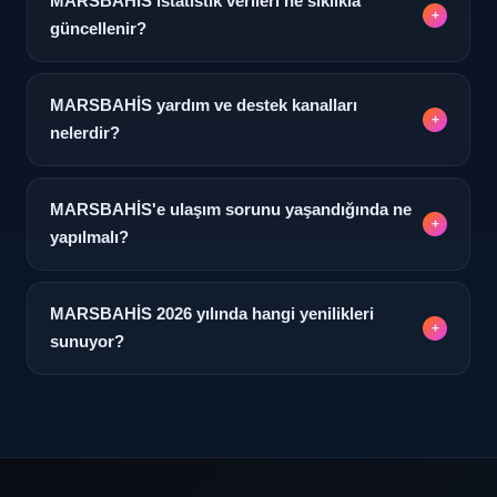
MARSBAHİS istatistik verileri ne sıklıkla
+
açıklanmaktadır.
güncellenir?
İstatistik verileri anlık güncellenmektedir. Doğrulanmış
veri kaynakları kullanılarak yüksek doğruluk oranı
MARSBAHİS yardım ve destek kanalları
+
sağlanmaktadır.
nelerdir?
Yardım bölümünden canlı destek, e-posta ve SSS
kanallarına ulaşım sağlanabilmektedir. 7/24 destek
MARSBAHİS'e ulaşım sorunu yaşandığında ne
+
hizmeti mevcuttur.
yapılmalı?
Ulaşım sorunu yaşandığında öncelikle güncel adres
bölümü kontrol edilmeli, ardından yardım kanallarına
MARSBAHİS 2026 yılında hangi yenilikleri
+
başvurulmalıdır.
sunuyor?
2026 yılında geliştirilmiş analiz araçları, genişletilmiş
spor verileri ve yenilenen canlı bahis arayüzü kullanıcı
deneyimini üst seviyeye taşımaktadır.