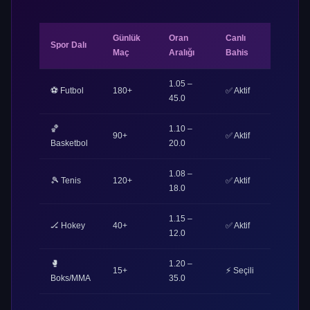
Günlük
Oran
Canlı
Spor Dalı
Maç
Aralığı
Bahis
1.05 –
⚽ Futbol
180+
✅ Aktif
45.0
🏀
1.10 –
90+
✅ Aktif
Basketbol
20.0
1.08 –
🎾 Tenis
120+
✅ Aktif
18.0
1.15 –
🏒 Hokey
40+
✅ Aktif
12.0
🥊
1.20 –
15+
⚡ Seçili
Boks/MMA
35.0