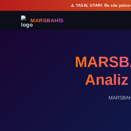
⚠️ YASAL UYARI: Bu site yalnızc
MARSBAHİS
MARSBA
Analiz
MARSBAHİS 