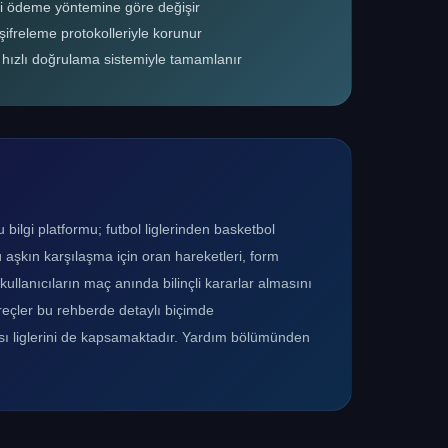
ri ödeme yöntemine göre değişir
 şifreleme protokolleriyle korunur
i hızlı doğrulama sistemiyle tamamlanır
u bilgi platformu; futbol liglerinden basketbol
 aşkın karşılaşma için oran hareketleri, form
, kullanıcıların maç anında bilinçli kararlar almasını
üreçler bu rehberde detaylı biçimde
ıtası liglerini de kapsamaktadır. Yardım bölümünden