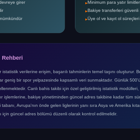
devreye girer
Minimum para yatır limitle
ir
Bakiye transferleri güvenli
im mümkündür
Üye ol ve kayıt ol süreçler
ı Rehberi
statistik verilerine erişim, başarılı tahminlerin temel taşını oluşturur. B
ar geniş bir spor yelpazesinde kapsamlı veri sunmaktadır. Günlük 500'ü
llenmektedir. Canlı bahis takibi için özel geliştirilmiş istatistik modülleri
atır işlemlerine, bakiye yönetiminden güncel adres takibine kadar tüm s
veri tabanı, Avrupa'nın önde gelen liglerinin yanı sıra Asya ve Amerika k
ı için güncel adres bölümü düzenli olarak kontrol edilmelidir.