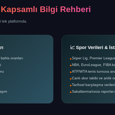
apsamlı Bilgi Rehberi
ri tek platformda.
rı
📈 Spor Verileri & İs
 bahis oranları
Süper Lig, Premier League,
ü
NBA, EuroLeague, FIBA bask
oru
ATP/WTA tenis turnuva anal
Canlı skor takibi ve anlık 
Tarihsel karşılaşma veriler
laşım
Sakatlanma/ceza raporları 