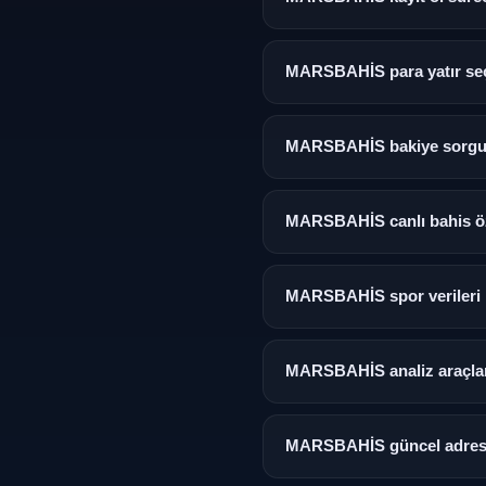
Kayıt ol işlemi ortalama 2-3 
MARSBAHİS para yatır seç
Para yatır işlemleri için ban
MARSBAHİS bakiye sorgula
Hesap panelinden bakiye bilgi
MARSBAHİS canlı bahis öze
Canlı bahis bölümünde 40'tan 
içinde yansıtılır.
MARSBAHİS spor verileri n
Spor verileri ve istatistik bö
kapsanmaktadır.
MARSBAHİS analiz araçları
Analiz araçları sezgisel aray
MARSBAHİS güncel adres de