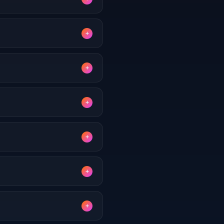
ebilir.
+
tadır.
+
ölümde görüntülenir.
+
 Oran güncellemeleri saniyeler
+
üzere tüm dallar
+
vuzları mevcuttur.
+