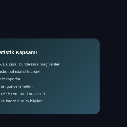
tatistik Kapsamı
 La Liga, Bundesliga maç verileri
etbol istatistik arşivi
iz raporları
oran güncellemeleri
i (H2H) ve trend analizleri
ile kadro durum bilgileri