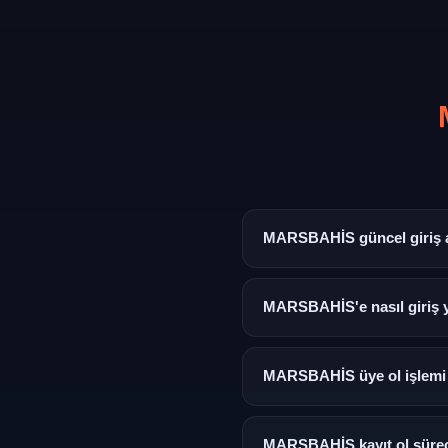
MARSBAHİS güncel giriş a
Güncel adres bilgisine bu bilg
otomatik devreye girer.
MARSBAHİS'e nasıl giriş y
Güncel adres üzerinden giriş 
önemlidir.
MARSBAHİS üye ol işlemi 
Üye ol formunu doldurarak kay
MARSBAHİS kayıt ol sürec