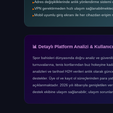
Adres değişikliklerinde anlık yönlendirme sistemi 
VPN gerektirmeden hızlı ulaşım sağlanabilmekted
Mobil uyumlu giriş ekranı ile her cihazdan eriş
📊 Detaylı Platform Analizi & Kullanıc
Spor bahisleri dünyasında doğru analiz ve güvenilir i
turnuvalarına, tenis kortlarından buz hokeyine kad
analizleri ve tarihsel H2H verileri anlık olarak günce
destekler. Üye ol ve kayıt ol süreçlerinden para y
açıklanmaktadır. 2026 yılı itibarıyla genişletilen 
destek ekibine ulaşım sağlanabilir; ulaşım sorunlar