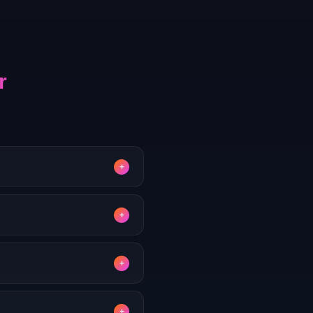
r
+
de yönlendirme sistemi
+
kesintisiz bağlantı için
+
hesabınız aktif hale gelir.
+