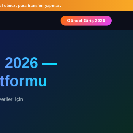
ul etmez, para transferi yapmaz.
Güncel Giriş 2026
 2026 —
atformu
rileri için