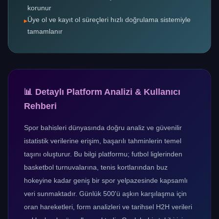
korunur
Üye ol ve kayıt ol süreçleri hızlı doğrulama sistemiyle
tamamlanır
📊 Detaylı Platform Analizi & Kullanıcı
Rehberi
Spor bahisleri dünyasında doğru analiz ve güvenilir
istatistik verilerine erişim, başarılı tahminlerin temel
taşını oluşturur. Bu bilgi platformu; futbol liglerinden
basketbol turnuvalarına, tenis kortlarından buz
hokeyine kadar geniş bir spor yelpazesinde kapsamlı
veri sunmaktadır. Günlük 500'ü aşkın karşılaşma için
oran hareketleri, form analizleri ve tarihsel H2H verileri