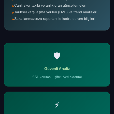
Canlı skor takibi ve anlık oran güncellemeleri
Tarihsel karşılaşma verileri (H2H) ve trend analizleri
Sakatlanma/ceza raporları ile kadro durum bilgileri
🛡️
Güvenli Analiz
SSL korumalı, şifreli veri aktarımı
⚡