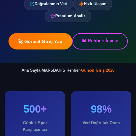
Doğrulanmış Veri
Hızlı Ulaşım
Premium Analiz
📊 Rehberi İncele
🚀 Güncel Giriş Yap
Ana Sayfa
›
MARSBAHİS Rehber
›
Güncel Giriş 2026
500+
98%
Günlük Spor
Veri Doğruluk Oranı
Karşılaşması