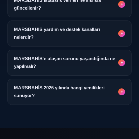
MARSBAHİS istatistik verileri ne sıklıkla
+
açıklanmaktadır.
güncellenir?
İstatistik verileri anlık güncellenmektedir. Doğrulanmış
veri kaynakları kullanılarak yüksek doğruluk oranı
MARSBAHİS yardım ve destek kanalları
+
sağlanmaktadır.
nelerdir?
Yardım bölümünden canlı destek, e-posta ve SSS
kanallarına ulaşım sağlanabilmektedir. 7/24 destek
MARSBAHİS'e ulaşım sorunu yaşandığında ne
+
hizmeti mevcuttur.
yapılmalı?
Ulaşım sorunu yaşandığında öncelikle güncel adres
bölümü kontrol edilmeli, ardından yardım kanallarına
MARSBAHİS 2026 yılında hangi yenilikleri
+
başvurulmalıdır.
sunuyor?
2026 yılında geliştirilmiş analiz araçları, genişletilmiş
spor verileri ve yenilenen canlı bahis arayüzü kullanıcı
deneyimini üst seviyeye taşımaktadır.