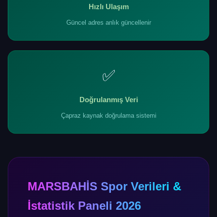
Hızlı Ulaşım
Güncel adres anlık güncellenir
✅
Doğrulanmış Veri
Çapraz kaynak doğrulama sistemi
MARSBAHİS Spor Verileri &
İstatistik Paneli 2026