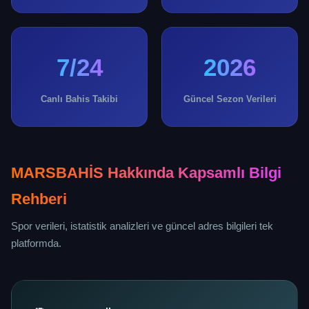
7/24
2026
Canlı Bahis Takibi
Güncel Sezon Verileri
MARSBAHİS Hakkında Kapsamlı Bilgi
Rehberi
Spor verileri, istatistik analizleri ve güncel adres bilgileri tek
platformda.