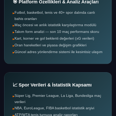
🎯 Platform Özellikleri & Analiz Araçları
Futbol, basketbol, tenis ve 40+ spor dalında canlı
bahis oranları
Maç öncesi ve anlık istatistik karşılaştırma modülü
Takım form analizi — son 10 maç performans skoru
Kart, korner ve gol beklenti değerleri (xG verileri)
Oran hareketleri ve piyasa değişim grafikleri
Güncel adres yönlendirme sistemi ile kesintisiz ulaşım
📈 Spor Verileri & İstatistik Kapsamı
Süper Lig, Premier League, La Liga, Bundesliga maç
verileri
NBA, EuroLeague, FIBA basketbol istatistik arşivi
ATP/WTA tenis turnuva analiz raporları