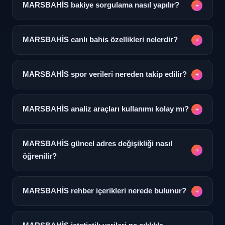
cüzdan dahil çoklu ödeme yöntemi sunulmaktadır.
MARSBAHİS bakiye sorgulama nasıl yapılır?
+
Hesap panelinden bakiye bilgilerinize anlık
ulaşabilirsiniz. Bakiye geçmişi ve işlem detayları da bu
MARSBAHİS canlı bahis özellikleri nelerdir?
+
bölümde görüntülenir.
Canlı bahis bölümünde 40'tan fazla spor dalında anlık
oranlar ve maç içi istatistikler sunulmaktadır. Oran
MARSBAHİS spor verileri nereden takip edilir?
+
güncellemeleri saniyeler içinde yansıtılır.
Spor verileri ve istatistik bölümünden anlık veriler
izlenebilir. Futbol, basketbol ve tenis başta olmak üzere
MARSBAHİS analiz araçları kullanımı kolay mı?
+
tüm dallar kapsanmaktadır.
Analiz araçları sezgisel arayüzüyle kolayca kullanılabilir.
Rehber bölümünde adım adım kullanım kılavuzları
MARSBAHİS güncel adres değişikliği nasıl
+
mevcuttur.
öğrenilir?
Bu bilgi platformunu düzenli takip ederek güncel adres
bilgisine her zaman ulaşabilirsiniz. Bildirim sistemi de
MARSBAHİS rehber içerikleri nerede bulunur?
+
mevcuttur.
Rehber bölümünde tüm kullanım kılavuzları, giriş yap
adımları ve platform özellikleri detaylı şekilde