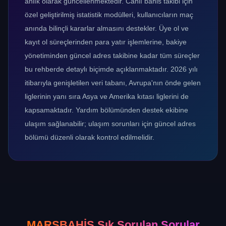
anlık olarak güncellenmektedir. Canlı bahis takibi için
özel geliştirilmiş istatistik modülleri, kullanıcıların maç
anında bilinçli kararlar almasını destekler. Üye ol ve
kayıt ol süreçlerinden para yatır işlemlerine, bakiye
yönetiminden güncel adres takibine kadar tüm süreçler
bu rehberde detaylı biçimde açıklanmaktadır. 2026 yılı
itibarıyla genişletilen veri tabanı, Avrupa'nın önde gelen
liglerinin yanı sıra Asya ve Amerika kıtası liglerini de
kapsamaktadır. Yardım bölümünden destek ekibine
ulaşım sağlanabilir; ulaşım sorunları için güncel adres
bölümü düzenli olarak kontrol edilmelidir.
MARSBAHİS Sık Sorulan Sorular