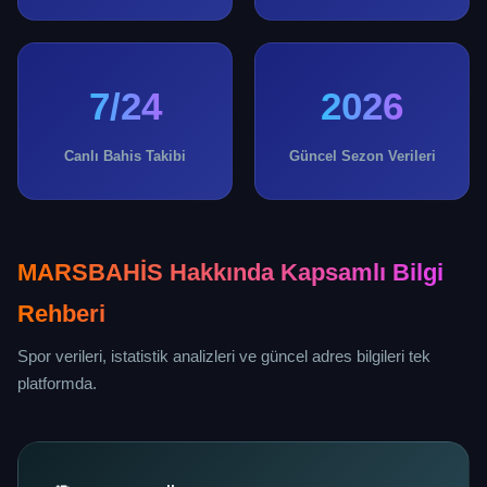
7/24
2026
Canlı Bahis Takibi
Güncel Sezon Verileri
MARSBAHİS Hakkında Kapsamlı Bilgi
Rehberi
Spor verileri, istatistik analizleri ve güncel adres bilgileri tek
platformda.