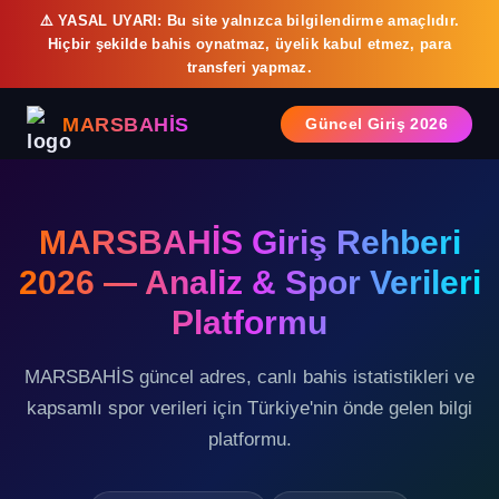
⚠️ YASAL UYARI: Bu site yalnızca bilgilendirme amaçlıdır.
Hiçbir şekilde bahis oynatmaz, üyelik kabul etmez, para
transferi yapmaz.
MARSBAHİS
Güncel Giriş 2026
MARSBAHİS Giriş Rehberi
2026 — Analiz & Spor Verileri
Platformu
MARSBAHİS güncel adres, canlı bahis istatistikleri ve
kapsamlı spor verileri için Türkiye'nin önde gelen bilgi
platformu.