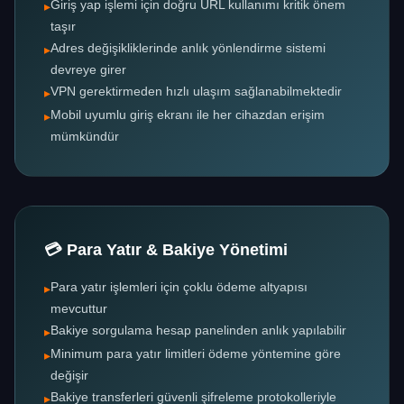
Giriş yap işlemi için doğru URL kullanımı kritik önem
taşır
Adres değişikliklerinde anlık yönlendirme sistemi
devreye girer
VPN gerektirmeden hızlı ulaşım sağlanabilmektedir
Mobil uyumlu giriş ekranı ile her cihazdan erişim
mümkündür
💳 Para Yatır & Bakiye Yönetimi
Para yatır işlemleri için çoklu ödeme altyapısı
mevcuttur
Bakiye sorgulama hesap panelinden anlık yapılabilir
Minimum para yatır limitleri ödeme yöntemine göre
değişir
Bakiye transferleri güvenli şifreleme protokolleriyle