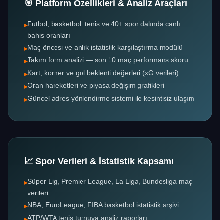
🎯 Platform Özellikleri & Analiz Araçları
Futbol, basketbol, tenis ve 40+ spor dalında canlı
bahis oranları
Maç öncesi ve anlık istatistik karşılaştırma modülü
Takım form analizi — son 10 maç performans skoru
Kart, korner ve gol beklenti değerleri (xG verileri)
Oran hareketleri ve piyasa değişim grafikleri
Güncel adres yönlendirme sistemi ile kesintisiz ulaşım
📈 Spor Verileri & İstatistik Kapsamı
Süper Lig, Premier League, La Liga, Bundesliga maç
verileri
NBA, EuroLeague, FIBA basketbol istatistik arşivi
ATP/WTA tenis turnuva analiz raporları