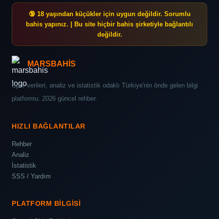
🔞 18 yaşından küçükler için uygun değildir. Sorumlu
bahis yapınız. | Bu site hiçbir bahis şirketiyle bağlantılı
değildir.
MARSBAHİS
Spor verileri, analiz ve istatistik odaklı Türkiye'nin önde gelen bilgi
platformu. 2026 güncel rehber.
HIZLI BAĞLANTILAR
Rehber
Analiz
İstatistik
SSS / Yardım
PLATFORM BILGISI