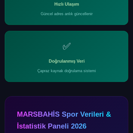
Hızlı Ulaşım
Güncel adres anlık güncellenir
✅
Doğrulanmış Veri
Çapraz kaynak doğrulama sistemi
MARSBAHİS Spor Verileri &
İstatistik Paneli 2026