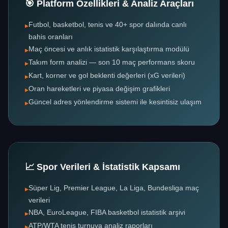
🎯 Platform Özellikleri & Analiz Araçları
Futbol, basketbol, tenis ve 40+ spor dalında canlı
bahis oranları
Maç öncesi ve anlık istatistik karşılaştırma modülü
Takım form analizi — son 10 maç performans skoru
Kart, korner ve gol beklenti değerleri (xG verileri)
Oran hareketleri ve piyasa değişim grafikleri
Güncel adres yönlendirme sistemi ile kesintisiz ulaşım
📈 Spor Verileri & İstatistik Kapsamı
Süper Lig, Premier League, La Liga, Bundesliga maç
verileri
NBA, EuroLeague, FIBA basketbol istatistik arşivi
ATP/WTA tenis turnuva analiz raporları