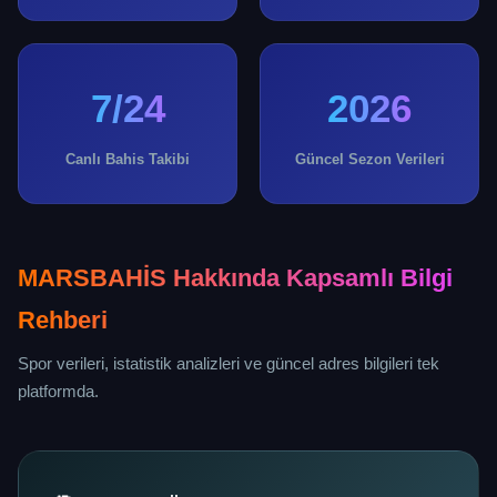
7/24
2026
Canlı Bahis Takibi
Güncel Sezon Verileri
MARSBAHİS Hakkında Kapsamlı Bilgi
Rehberi
Spor verileri, istatistik analizleri ve güncel adres bilgileri tek
platformda.