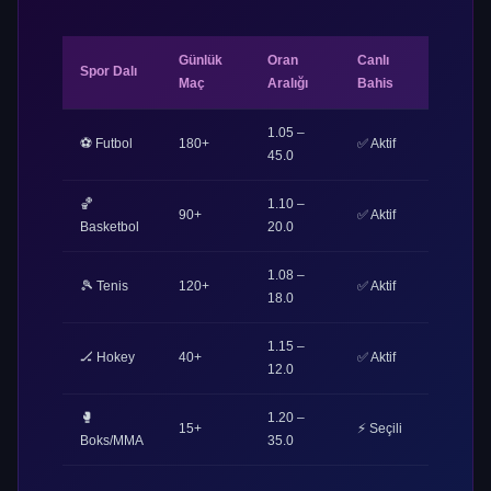
Günlük
Oran
Canlı
Spor Dalı
Maç
Aralığı
Bahis
1.05 –
⚽ Futbol
180+
✅ Aktif
45.0
🏀
1.10 –
90+
✅ Aktif
Basketbol
20.0
1.08 –
🎾 Tenis
120+
✅ Aktif
18.0
1.15 –
🏒 Hokey
40+
✅ Aktif
12.0
🥊
1.20 –
15+
⚡ Seçili
Boks/MMA
35.0