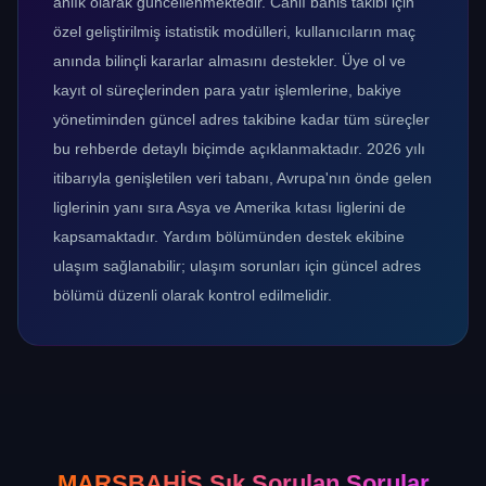
anlık olarak güncellenmektedir. Canlı bahis takibi için
özel geliştirilmiş istatistik modülleri, kullanıcıların maç
anında bilinçli kararlar almasını destekler. Üye ol ve
kayıt ol süreçlerinden para yatır işlemlerine, bakiye
yönetiminden güncel adres takibine kadar tüm süreçler
bu rehberde detaylı biçimde açıklanmaktadır. 2026 yılı
itibarıyla genişletilen veri tabanı, Avrupa'nın önde gelen
liglerinin yanı sıra Asya ve Amerika kıtası liglerini de
kapsamaktadır. Yardım bölümünden destek ekibine
ulaşım sağlanabilir; ulaşım sorunları için güncel adres
bölümü düzenli olarak kontrol edilmelidir.
MARSBAHİS Sık Sorulan Sorular