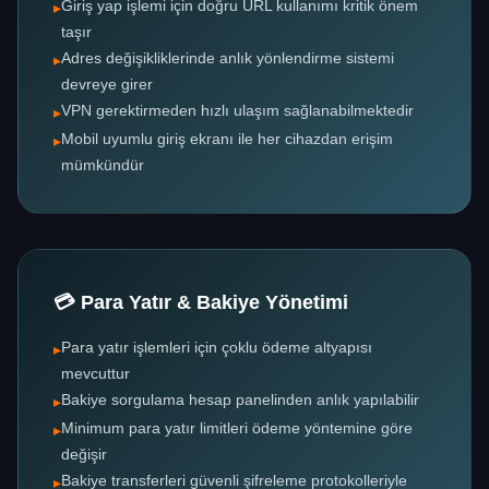
Giriş yap işlemi için doğru URL kullanımı kritik önem
taşır
Adres değişikliklerinde anlık yönlendirme sistemi
devreye girer
VPN gerektirmeden hızlı ulaşım sağlanabilmektedir
Mobil uyumlu giriş ekranı ile her cihazdan erişim
mümkündür
💳 Para Yatır & Bakiye Yönetimi
Para yatır işlemleri için çoklu ödeme altyapısı
mevcuttur
Bakiye sorgulama hesap panelinden anlık yapılabilir
Minimum para yatır limitleri ödeme yöntemine göre
değişir
Bakiye transferleri güvenli şifreleme protokolleriyle