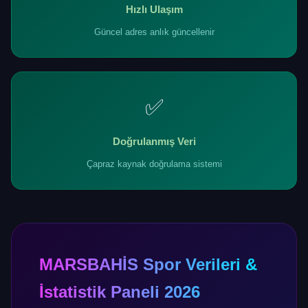
Hızlı Ulaşım
Güncel adres anlık güncellenir
✅
Doğrulanmış Veri
Çapraz kaynak doğrulama sistemi
MARSBAHİS Spor Verileri &
İstatistik Paneli 2026