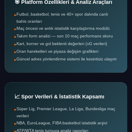
🎯 Platform Özellikleri & Analiz Araçları
Futbol, basketbol, tenis ve 40+ spor dalında canlı
bahis oranları
Maç öncesi ve anlık istatistik karşılaştırma modülü
Takım form analizi — son 10 maç performans skoru
Kart, korner ve gol beklenti değerleri (xG verileri)
Oran hareketleri ve piyasa değişim grafikleri
Güncel adres yönlendirme sistemi ile kesintisiz ulaşım
📈 Spor Verileri & İstatistik Kapsamı
Süper Lig, Premier League, La Liga, Bundesliga maç
verileri
NBA, EuroLeague, FIBA basketbol istatistik arşivi
ATP/WTA tenis turnuva analiz raporları