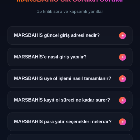
15 kritik soru ve kapsamlı yanıtlar
MARSBAHİS güncel giriş adresi nedir?
+
Güncel adres bilgisine bu bilgi platformu üzerinden anlık
olarak ulaşabilirsiniz. Adres değişikliklerinde yönlendirme
MARSBAHİS'e nasıl giriş yapılır?
+
sistemi otomatik devreye girer.
Güncel adres üzerinden giriş yap butonunu kullanarak
hesabınıza erişebilirsiniz. Doğru URL kullanımı kesintisiz
MARSBAHİS üye ol işlemi nasıl tamamlanır?
+
bağlantı için önemlidir.
Üye ol formunu doldurarak kayıt sürecini
başlatabilirsiniz. Doğrulama adımları tamamlandıktan
MARSBAHİS kayıt ol süreci ne kadar sürer?
+
sonra hesabınız aktif hale gelir.
Kayıt ol işlemi ortalama 2-3 dakika içinde
tamamlanmaktadır. Kimlik doğrulama adımı ek süre
MARSBAHİS para yatır seçenekleri nelerdir?
+
gerektirebilir.
Para yatır işlemleri için banka havalesi, kredi kartı ve e-