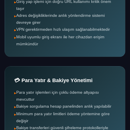
Giriş yap işlemi için doğru URL kullanımı kritik önem
taşır
Adres değişikliklerinde anlık yönlendirme sistemi
devreye girer
VPN gerektirmeden hızlı ulaşım sağlanabilmektedir
Mobil uyumlu giriş ekranı ile her cihazdan erişim
mümkündür
💳 Para Yatır & Bakiye Yönetimi
Para yatır işlemleri için çoklu ödeme altyapısı
mevcuttur
Bakiye sorgulama hesap panelinden anlık yapılabilir
Minimum para yatır limitleri ödeme yöntemine göre
değişir
Bakiye transferleri güvenli şifreleme protokolleriyle