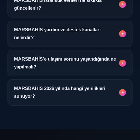
MARSBAHİS istatistik verileri ne sıklıkla
+
açıklanmaktadır.
güncellenir?
İstatistik verileri anlık güncellenmektedir. Doğrulanmış
veri kaynakları kullanılarak yüksek doğruluk oranı
MARSBAHİS yardım ve destek kanalları
+
sağlanmaktadır.
nelerdir?
Yardım bölümünden canlı destek, e-posta ve SSS
kanallarına ulaşım sağlanabilmektedir. 7/24 destek
MARSBAHİS'e ulaşım sorunu yaşandığında ne
+
hizmeti mevcuttur.
yapılmalı?
Ulaşım sorunu yaşandığında öncelikle güncel adres
bölümü kontrol edilmeli, ardından yardım kanallarına
MARSBAHİS 2026 yılında hangi yenilikleri
+
başvurulmalıdır.
sunuyor?
2026 yılında geliştirilmiş analiz araçları, genişletilmiş
spor verileri ve yenilenen canlı bahis arayüzü kullanıcı
deneyimini üst seviyeye taşımaktadır.