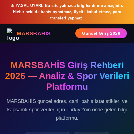
⚠️ YASAL UYARI: Bu site yalnızca bilgilendirme amaçlıdır.
Hiçbir şekilde bahis oynatmaz, üyelik kabul etmez, para
transferi yapmaz.
MARSBAHİS
Güncel Giriş 2026
MARSBAHİS Giriş Rehberi
2026 — Analiz & Spor Verileri
Platformu
MARSBAHİS güncel adres, canlı bahis istatistikleri ve
kapsamlı spor verileri için Türkiye'nin önde gelen bilgi
platformu.