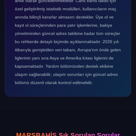
anlık olarak güncellenmektedir. Canlı bahis takibi için
özel geliştirilmiş istatistik modülleri, kullanıcıların maç
anında bilinçli kararlar almasını destekler. Üye ol ve
kayıt ol süreçlerinden para yatır işlemlerine, bakiye
yönetiminden güncel adres takibine kadar tüm süreçler
bu rehberde detaylı biçimde açıklanmaktadır. 2026 yılı
itibarıyla genişletilen veri tabanı, Avrupa'nın önde gelen
liglerinin yanı sıra Asya ve Amerika kıtası liglerini de
kapsamaktadır. Yardım bölümünden destek ekibine
ulaşım sağlanabilir; ulaşım sorunları için güncel adres
bölümü düzenli olarak kontrol edilmelidir.
MARSBAHİS Sık Sorulan Sorular