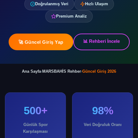
Doğrulanmış Veri
Hızlı Ulaşım
Premium Analiz
📊 Rehberi İncele
🚀 Güncel Giriş Yap
Ana Sayfa
›
MARSBAHİS Rehber
›
Güncel Giriş 2026
500+
98%
Günlük Spor
Veri Doğruluk Oranı
Karşılaşması