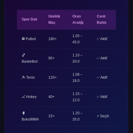
Günlük
Oran
Canlı
Spor Dalı
Maç
Aralığı
Bahis
1.05 –
⚽ Futbol
180+
✅ Aktif
45.0
🏀
1.10 –
90+
✅ Aktif
Basketbol
20.0
1.08 –
🎾 Tenis
120+
✅ Aktif
18.0
1.15 –
🏒 Hokey
40+
✅ Aktif
12.0
🥊
1.20 –
15+
⚡ Seçili
Boks/MMA
35.0