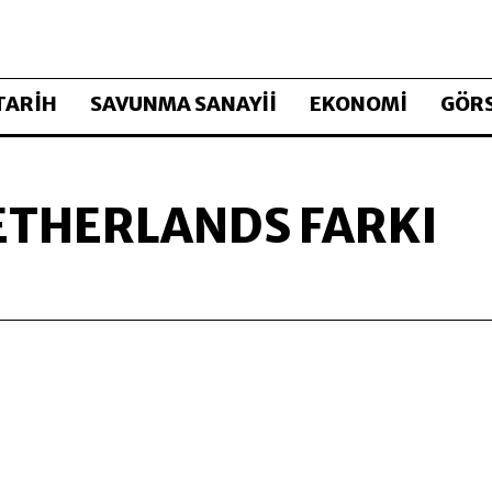
TARİH
SAVUNMA SANAYİİ
EKONOMİ
GÖRS
ETHERLANDS FARKI