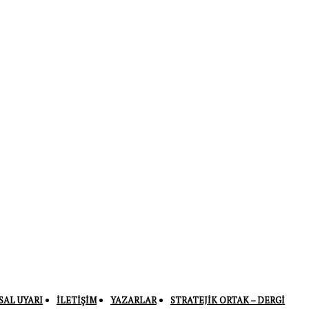
SAL UYARI
İLETIŞIM
YAZARLAR
STRATEJIK ORTAK – DERGI