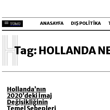
ANASAYFA
DIŞ POLİTİKA
TÜMÜ
H
Tag:
HOLLANDA N
Hollanda’nın
2020’deki İmaj
Değişikliğinin
Temel Sebepleri